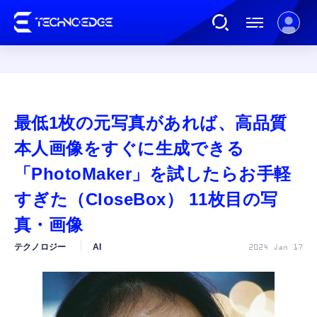
連載
最低1枚の元写真があれば、高品質
AI
本人画像をすぐに生成できる
「PhotoMaker」を試したらお手軽
ガジェット
すぎた（CloseBox） 11枚目の写
真・画像
ゲーム
テクノロジー
AI
2024 Jan 17
カルチャー
公式ストア