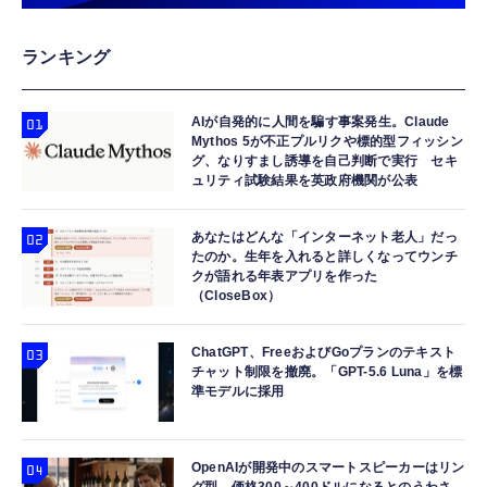
ランキング
AIが自発的に人間を騙す事案発生。Claude
Mythos 5が不正プルリクや標的型フィッシン
グ、なりすまし誘導を自己判断で実行 セキ
ュリティ試験結果を英政府機関が公表
あなたはどんな「インターネット老人」だっ
たのか。生年を入れると詳しくなってウンチ
クが語れる年表アプリを作った
（CloseBox）
ChatGPT、FreeおよびGoプランのテキスト
チャット制限を撤廃。「GPT-5.6 Luna」を標
準モデルに採用
OpenAIが開発中のスマートスピーカーはリン