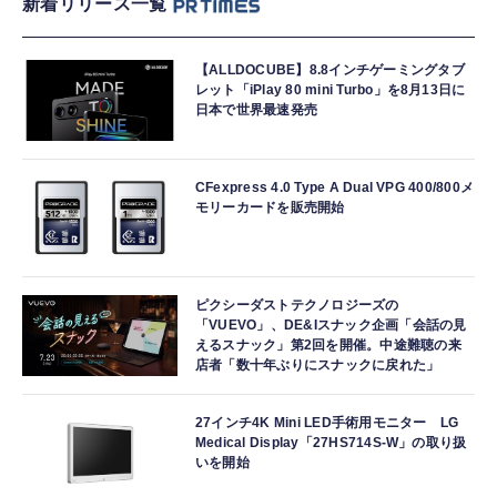
新着リリース一覧
【ALLDOCUBE】8.8インチゲーミングタブ
レット「iPlay 80 mini Turbo」を8月13日に
日本で世界最速発売
CFexpress 4.0 Type A Dual VPG 400/800メ
モリーカードを販売開始
ピクシーダストテクノロジーズの
「VUEVO」、DE&Iスナック企画「会話の見
えるスナック」第2回を開催。中途難聴の来
店者「数十年ぶりにスナックに戻れた」
27インチ4K Mini LED手術用モニター LG
Medical Display「27HS714S-W」の取り扱
いを開始