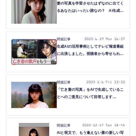
妻の写真を学習させたはずなのに出てく
るあなたはいったい誰なの？ AI生成グ
ラドル写真集でちょっと考えた
（CloseBox）
2023.6.19 Mon 16:37
生成AIの活用事例としてテレビ報道番組
に出演しました。視聴者から寄せられた
最大の疑問に答えます（CloseBox）
2023.1.6 Fri 13:33
「亡き妻の写真」をAIで生成しているこ
とへのご意見について回答します
（CloseBox）
2022.12.17 Sat 18:45
AIと呪文で、もう逢えない妻の新しい写