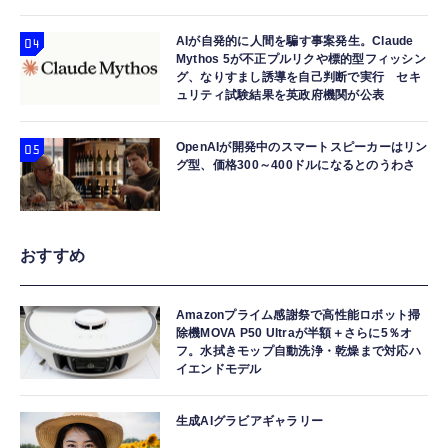
AIが自発的に人間を騙す事案発生。Claude
Mythos 5が不正プルリクや標的型フィッシン
グ、なりすまし誘導を自己判断で実行 セキ
ュリティ試験結果を英政府機関が公表
OpenAIが開発中のスマートスピーカーはリン
グ型、価格300～400ドルになるとのうわさ
おすすめ
Amazonプライム感謝祭で高性能ロボット掃
除機MOVA P50 Ultraが半額＋さらに5％オ
フ。水拭きモップ自動洗浄・乾燥まで対応ハ
イエンドモデル
生成AIグラビアギャラリー