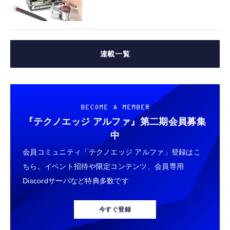
連載一覧
BECOME A MEMBER
『テクノエッジ アルファ』
第二期会員募集
中
会員コミュニティ「テクノエッジ アルファ」登録はこ
ちら。イベント招待や限定コンテンツ、会員専用
Discordサーバなど特典多数です
今すぐ登録