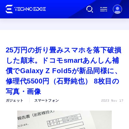
連載
25万円の折り畳みスマホを落下破損
AI
した顛末。ドコモsmartあんしん補
償でGalaxy Z Fold5が新品同様に、
ガジェット
修理代5500円（石野純也） 8枚目の
写真・画像
ゲーム
ガジェット
スマートフォン
2023 Nov 17
カルチャー
公式ストア