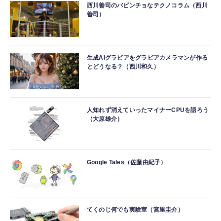
西川善司のバビンチョなテクノコラム（西川
善司）
生成AIグラビアをグラビアカメラマンが作る
とどうなる？（西川和久）
人知れず消えていったマイナーCPUを語ろう
（大原雄介）
Google Tales（佐藤由紀子）
てくのじ何でも実験室（宮里圭介）