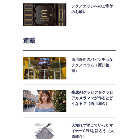
テクノエッジへのご寄付
のお願い
連載
西川善司のバビンチョな
テクノコラム（西川善
司）
生成AIグラビアをグラビ
アカメラマンが作るとど
うなる？（西川和久）
人知れず消えていったマ
イナーCPUを語ろう（大
原雄介）