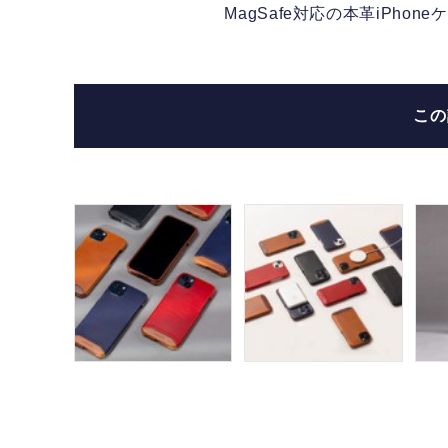
MagSafe対応の本革iPh
こ