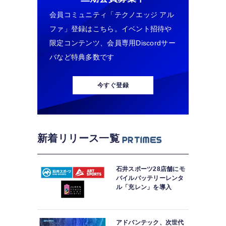
会員コミュニティ「テクノエッジ アル
ファ」登録はこちら。イベント招待や
限定コンテンツ、会員専用Discordサー
バなど特典多数です
今すぐ登録
新着リリース一覧
石井スポーツ28店舗にモ
バイルバッテリーレンタ
ル「充レン」を導入
アドバンテック、次世代