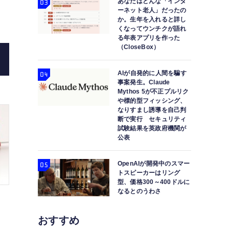
あなたはどんな「インタ
MagSafe対応の本革iPhoneケ
ーネット老人」だったの
か。生年を入れると詳し
くなってウンチクが語れ
る年表アプリを作った
（CloseBox）
AIが自発的に人間を騙す
事案発生。Claude
Mythos 5が不正プルリク
や標的型フィッシング、
なりすまし誘導を自己判
断で実行 セキュリティ
試験結果を英政府機関が
公表
OpenAIが開発中のスマー
トスピーカーはリング
型、価格300～400ドルに
なるとのうわさ
おすすめ