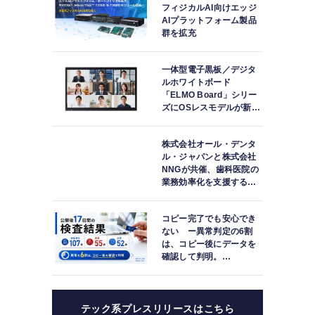
フィジカルAI向けエッジ
AIプラットフォーム製品
群を拡充
一体型電子黒板／デジタ
ルホワイトボード
「ELMO Board」シリー
ズにOSレスモデルが新登
場
株式会社オール・デンタ
ル・ジャパンと株式会社
NNGが共催、歯科医院の
業務効率化を支援する院
内一括管理システム
「PLUM CONNECT」を
コピー完了でも安心でき
紹介
ない ー異常判定の6割
は、コピー後にデータを
確認して判明。
「DATA119 Media
Test」利用者が任意提供
した判定済み107件を初
集計
テック系プレスリリースはこちら