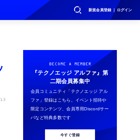
新規会員登録 ｜ ログイン
ッ
BECOME A MEMBER
『テクノエッジ アルファ』
第
二期会員募集中
会員コミュニティ「テクノエッジ アル
ファ」登録はこちら。イベント招待や
13
限定コンテンツ、会員専用Discordサー
バなど特典多数です
今すぐ登録