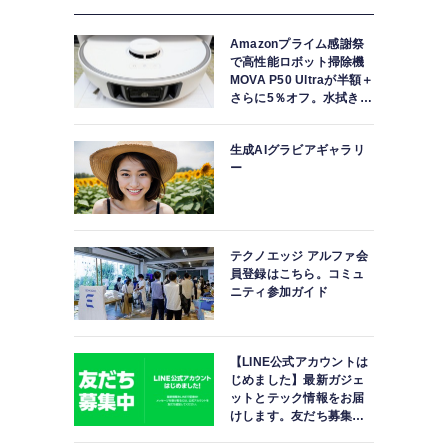
Amazonプライム感謝祭
で高性能ロボット掃除機
MOVA P50 Ultraが半額＋
さらに5％オフ。水拭きモ
ップ自動洗浄・乾燥まで
対応ハイエンドモデル
生成AIグラビアギャラリ
ー
テクノエッジ アルファ会
員登録はこちら。コミュ
ニティ参加ガイド
【LINE公式アカウントは
じめました】最新ガジェ
ットとテック情報をお届
けします。友だち募集
中。