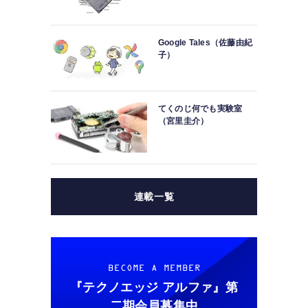
Google Tales（佐藤由紀
子）
てくのじ何でも実験室
（宮里圭介）
連載一覧
BECOME A MEMBER
『テクノエッジ アルファ』
第
二期会員募集中