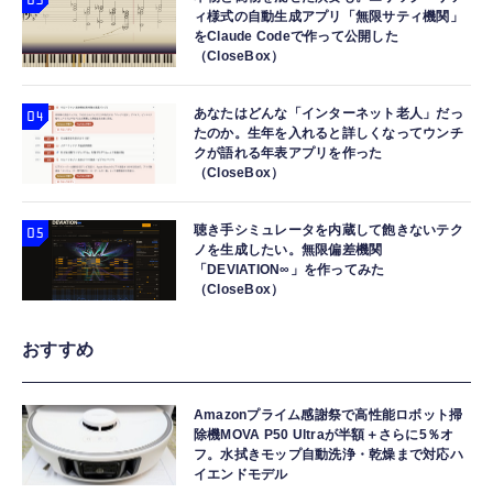
ィ様式の自動生成アプリ「無限サティ機関」
をClaude Codeで作って公開した
（CloseBox）
あなたはどんな「インターネット老人」だっ
たのか。生年を入れると詳しくなってウンチ
クが語れる年表アプリを作った
（CloseBox）
聴き手シミュレータを内蔵して飽きないテク
ノを生成したい。無限偏差機関
「DEVIATION∞」を作ってみた
（CloseBox）
おすすめ
Amazonプライム感謝祭で高性能ロボット掃
除機MOVA P50 Ultraが半額＋さらに5％オ
フ。水拭きモップ自動洗浄・乾燥まで対応ハ
イエンドモデル