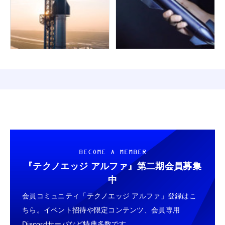
BECOME A MEMBER
『テクノエッジ アルファ』
第二期会員募集
中
会員コミュニティ「テクノエッジ アルファ」登録はこ
ちら。イベント招待や限定コンテンツ、会員専用
Discordサーバなど特典多数です