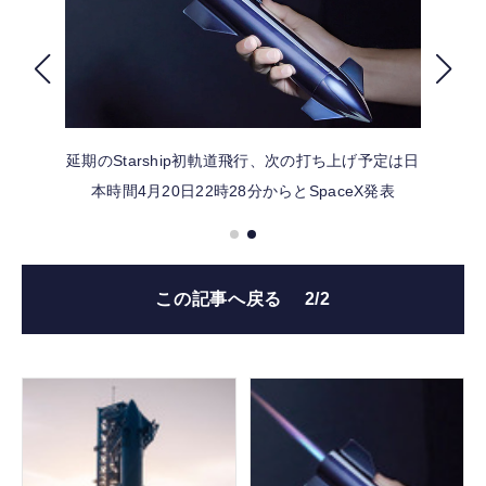
FOLLOW US
延期のStarship初軌道飛行、次の打ち上げ予定は日
本時間4月20日22時28分からとSpaceX発表
この記事へ戻る
2/2