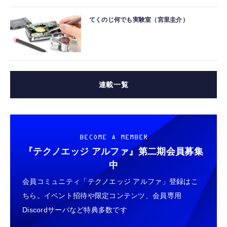
てくのじ何でも実験室（宮里圭介）
連載一覧
BECOME A MEMBER
『テクノエッジ アルファ』
第二期会員募集
中
会員コミュニティ「テクノエッジ アルファ」登録はこ
ちら。イベント招待や限定コンテンツ、会員専用
Discordサーバなど特典多数です