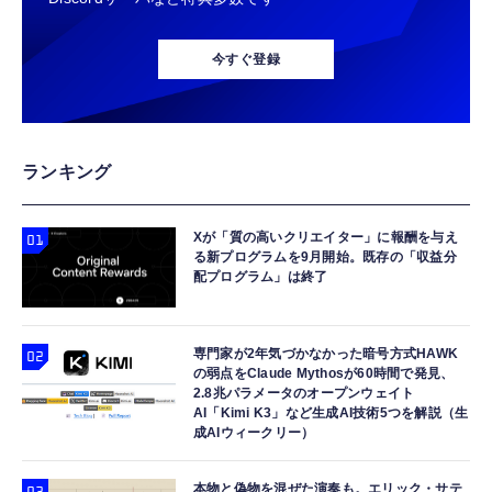
今すぐ登録
ランキング
Xが「質の高いクリエイター」に報酬を与え
る新プログラムを9月開始。既存の「収益分
配プログラム」は終了
専門家が2年気づかなかった暗号方式HAWK
の弱点をClaude Mythosが60時間で発見、
2.8兆パラメータのオープンウェイト
AI「Kimi K3」など生成AI技術5つを解説（生
成AIウィークリー）
本物と偽物を混ぜた演奏も。エリック・サテ