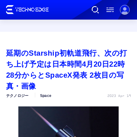
連載
延期のStarship初軌道飛行、次の打
AI
ち上げ予定は日本時間4月20日22時
28分からとSpaceX発表 2枚目の写
ガジェット
真・画像
テクノロジー
Space
2023 Apr 19
ゲーム
カルチャー
公式ストア