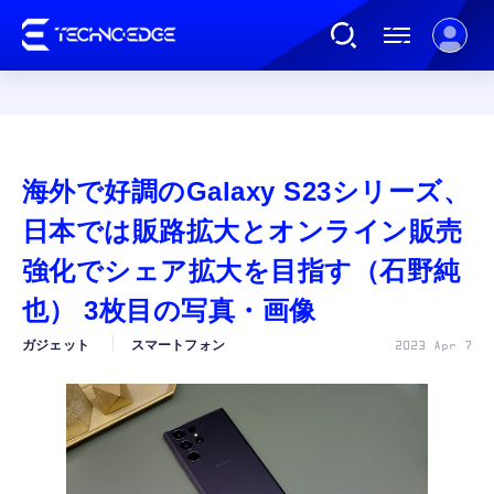
連載
海外で好調のGalaxy S23シリーズ、
AI
日本では販路拡大とオンライン販売
強化でシェア拡大を目指す（石野純
ガジェット
也） 3枚目の写真・画像
ガジェット
スマートフォン
2023 Apr 7
ゲーム
カルチャー
公式ストア