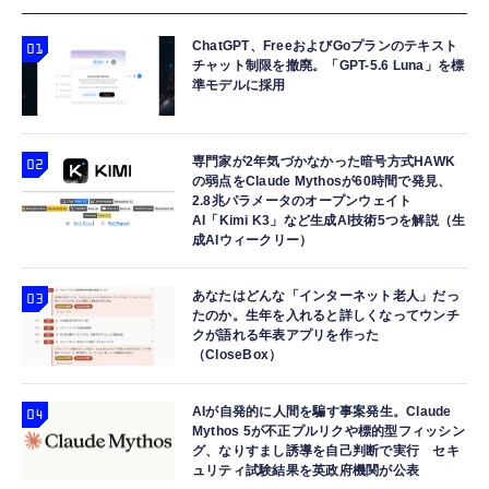
ChatGPT、FreeおよびGoプランのテキスト
チャット制限を撤廃。「GPT-5.6 Luna」を標
準モデルに採用
専門家が2年気づかなかった暗号方式HAWK
の弱点をClaude Mythosが60時間で発見、
2.8兆パラメータのオープンウェイト
AI「Kimi K3」など生成AI技術5つを解説（生
成AIウィークリー）
あなたはどんな「インターネット老人」だっ
たのか。生年を入れると詳しくなってウンチ
クが語れる年表アプリを作った
（CloseBox）
AIが自発的に人間を騙す事案発生。Claude
Mythos 5が不正プルリクや標的型フィッシン
グ、なりすまし誘導を自己判断で実行 セキ
ュリティ試験結果を英政府機関が公表