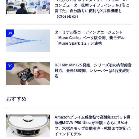
コンピューター技術ライフライン」を3倍に
育てた。自分語りに便利なX共有機能も
（CloseBox）
ターミナル型コーディングエージェント
「Muse Code」ベータ版公開、新モデル
「Muse Spark 1.2」と連携
DJI Mic Mini 2S発売、シリーズ初の内部録音
対応。最長28時間、レシーバーは4台接続対
応
おすすめ
Amazonプライム感謝祭で高性能ロボット掃
除機MOVA P50 Ultraが半額＋さらに5％オ
フ。水拭きモップ自動洗浄・乾燥まで対応ハ
イエンドモデル