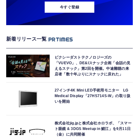
今すぐ登録
新着リリース一覧
ピクシーダストテクノロジーズの
「VUEVO」、DE&Iスナック企画「会話の見
えるスナック」第2回を開催。中途難聴の来
店者「数十年ぶりにスナックに戻れた」
27インチ4K Mini LED手術用モニター LG
Medical Display「27HS714S-W」の取り扱
いを開始
株式会社jig.jpと株式会社ホロラボ、「スマー
ト眼鏡 & 3DGS Meetup in 鯖江」を9月11日
（金）に共同開催