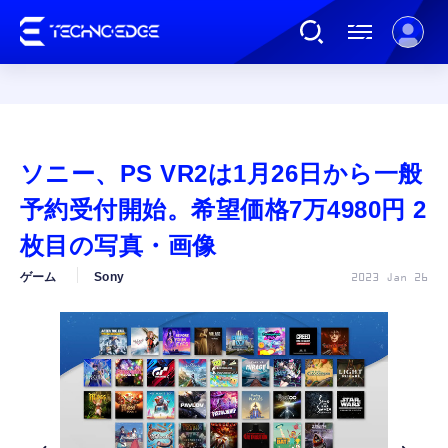
連載
ソニー、PS VR2は1月26日から一般
AI
予約受付開始。希望価格7万4980円 2
枚目の写真・画像
ガジェット
ゲーム
Sony
2023 Jan 26
ゲーム
カルチャー
公式ストア