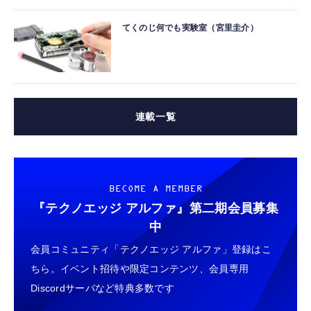
てくのじ何でも実験室（宮里圭介）
連載一覧
BECOME A MEMBER
『テクノエッジ アルファ』
第二期会員募集
中
会員コミュニティ「テクノエッジ アルファ」登録はこ
ちら。イベント招待や限定コンテンツ、会員専用
Discordサーバなど特典多数です