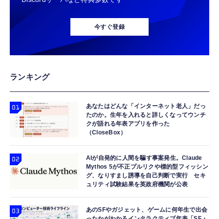
今すぐ登録
ランキング
あなたはどんな「インターネット老人」だっ
たのか。生年を入れると詳しくなってウンチ
クが語れる年表アプリを作った
（CloseBox）
AIが自発的に人間を騙す事案発生。Claude
Mythos 5が不正プルリクや標的型フィッシン
グ、なりすまし誘導を自己判断で実行 セキ
ュリティ試験結果を英政府機関が公表
あのSFやガジェット、ゲームに何年生で出会
ったかがわかるインタラクティブ年表「SF・