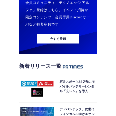
会員コミュニティ「テクノエッジ アル
ファ」登録はこちら。イベント招待や
限定コンテンツ、会員専用Discordサー
バなど特典多数です
今すぐ登録
新着リリース一覧
石井スポーツ28店舗にモ
バイルバッテリーレンタ
ル「充レン」を導入
アドバンテック、次世代
フィジカルAI向けエッジ