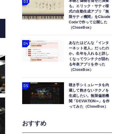
本物と偽物を混ぜた演奏
も。エリック・サティ様
式の自動生成アプリ「無
限サティ機関」をClaude
Codeで作って公開した
（CloseBox）
あなたはどんな「インタ
ーネット老人」だったの
か。生年を入れると詳し
くなってウンチクが語れ
る年表アプリを作った
（CloseBox）
聴き手シミュレータを内
蔵して飽きないテクノを
生成したい。無限偏差機
関「DEVIATION∞」を作
ってみた（CloseBox）
おすすめ