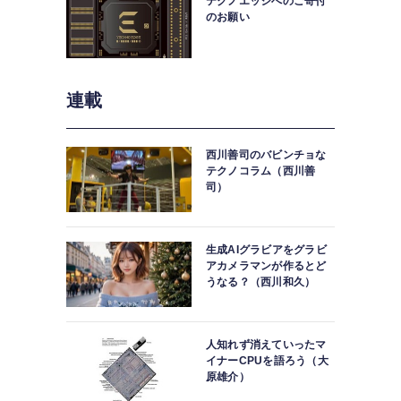
テクノエッジへのご寄付
のお願い
連載
西川善司のバビンチョな
テクノコラム（西川善
司）
生成AIグラビアをグラビ
アカメラマンが作るとど
うなる？（西川和久）
人知れず消えていったマ
イナーCPUを語ろう（大
原雄介）