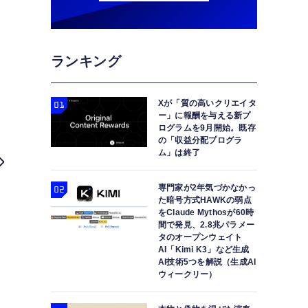
ランキング
Xが「質の高いクリエイタ
ー」に報酬を与える新プ
ログラムを9月開始。既存
の「収益分配プログラ
ム」は終了
専門家が2年気づかなかっ
た暗号方式HAWKの弱点
をClaude Mythosが60時
間で発見、2.8兆パラメー
タのオープンウェイト
AI「Kimi K3」など生成
AI技術5つを解説（生成AI
ウィークリー）
Meta Quest Proハンズオンレビュ