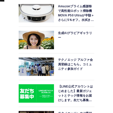
Amazonプライム感謝祭
で高性能ロボット掃除機
MOVA P50 Ultraが半額＋
さらに5％オフ。水拭きモ
ップ自動洗浄・乾燥まで
対応ハイエンドモデル
生成AIグラビアギャラリ
ー
テクノエッジ アルファ会
員登録はこちら。コミュ
ニティ参加ガイド
【LINE公式アカウントは
じめました】最新ガジェ
ットとテック情報をお届
けします。友だち募集
中。