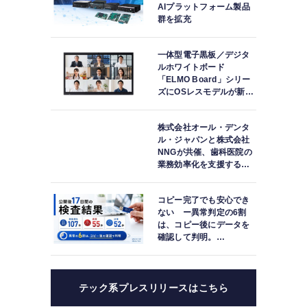
AIプラットフォーム製品
群を拡充
一体型電子黒板／デジタ
ルホワイトボード
「ELMO Board」シリー
ズにOSレスモデルが新登
場
株式会社オール・デンタ
ル・ジャパンと株式会社
NNGが共催、歯科医院の
業務効率化を支援する院
内一括管理システム
「PLUM CONNECT」を
コピー完了でも安心でき
紹介
ない ー異常判定の6割
は、コピー後にデータを
確認して判明。
「DATA119 Media
Test」利用者が任意提供
した判定済み107件を初
集計
テック系プレスリリースはこちら