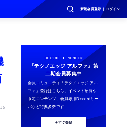
新規会員登録 ｜ ログイン
機
BECOME A MEMBER
『テクノエッジ アルファ』
第
二期会員募集中
画
会員コミュニティ「テクノエッジ アル
ファ」登録はこちら。イベント招待や
限定コンテンツ、会員専用Discordサー
バなど特典多数です
15
今すぐ登録