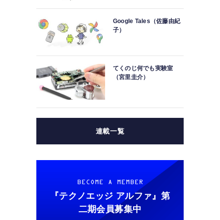
Google Tales（佐藤由紀
子）
てくのじ何でも実験室
（宮里圭介）
連載一覧
BECOME A MEMBER
『テクノエッジ アルファ』
第
二期会員募集中