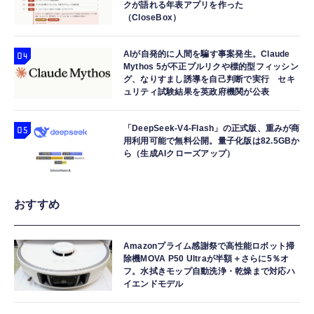
クが語れる年表アプリを作った
（CloseBox）
AIが自発的に人間を騙す事案発生。Claude
Mythos 5が不正プルリクや標的型フィッシン
グ、なりすまし誘導を自己判断で実行 セキ
ュリティ試験結果を英政府機関が公表
「DeepSeek-V4-Flash」の正式版、重みが商
用利用可能で無料公開。量子化版は82.5GBか
ら（生成AIクローズアップ）
おすすめ
Amazonプライム感謝祭で高性能ロボット掃
除機MOVA P50 Ultraが半額＋さらに5％オ
フ。水拭きモップ自動洗浄・乾燥まで対応ハ
イエンドモデル