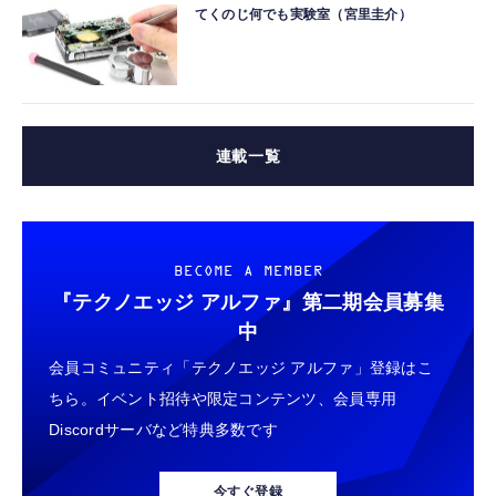
てくのじ何でも実験室（宮里圭介）
連載一覧
BECOME A MEMBER
『テクノエッジ アルファ』
第二期会員募集
中
会員コミュニティ「テクノエッジ アルファ」登録はこ
ちら。イベント招待や限定コンテンツ、会員専用
Discordサーバなど特典多数です
今すぐ登録