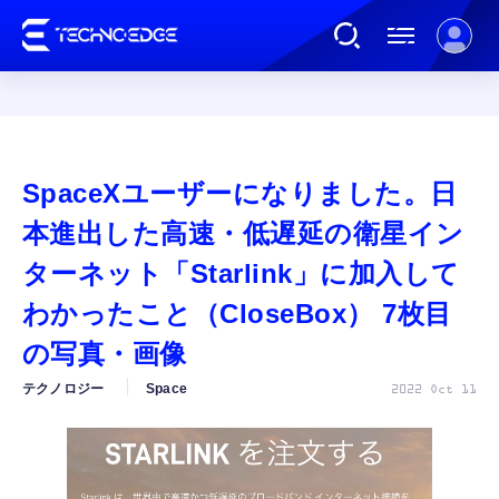
連載
SpaceXユーザーになりました。日
AI
本進出した高速・低遅延の衛星イン
ターネット「Starlink」に加入して
ガジェット
わかったこと（CloseBox） 7枚目
の写真・画像
ゲーム
テクノロジー
Space
2022 Oct 11
カルチャー
公式ストア