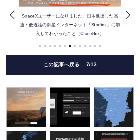
SpaceXユーザーになりました。日本進出した高
FOLLOW US
速・低遅延の衛星インターネット「Starlink」に加
入してわかったこと（CloseBox）
この記事へ戻る
7/13