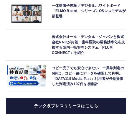
一体型電子黒板／デジタルホワイトボード
「ELMO Board」シリーズにOSレスモデルが
新登場
株式会社オール・デンタル・ジャパンと株式
会社NNGが共催、歯科医院の業務効率化を支
援する院内一括管理システム「PLUM
CONNECT」を紹介
コピー完了でも安心できない ー異常判定の
6割は、コピー後にデータを確認して判明。
「DATA119 Media Test」利用者が任意提供
した判定済み107件を初集計
テック系プレスリリースはこちら