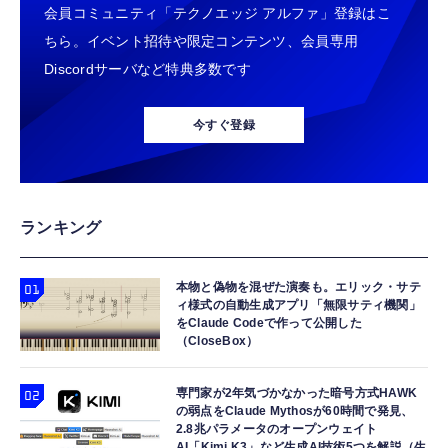
会員コミュニティ「テクノエッジ アルファ」登録はこ
ちら。イベント招待や限定コンテンツ、会員専用
Discordサーバなど特典多数です
今すぐ登録
ランキング
本物と偽物を混ぜた演奏も。エリック・サテ
ィ様式の自動生成アプリ「無限サティ機関」
をClaude Codeで作って公開した
（CloseBox）
専門家が2年気づかなかった暗号方式HAWK
の弱点をClaude Mythosが60時間で発見、
2.8兆パラメータのオープンウェイト
AI「Kimi K3」など生成AI技術5つを解説（生