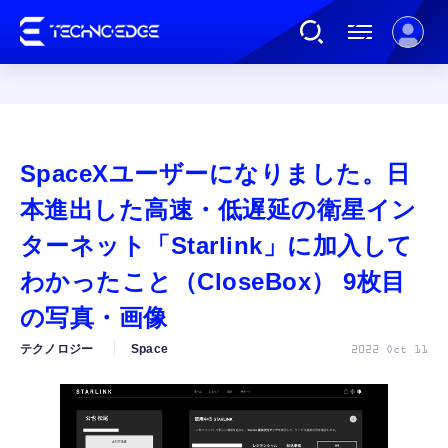
連載
SpaceXユーザーになりました。日
AI
本進出した高速・低遅延の衛星イン
ターネット「Starlink」に加入して
ガジェット
わかったこと（CloseBox） 9枚目
の写真・画像
ゲーム
テクノロジー
Space
2022 Oct 11
カルチャー
公式ストア