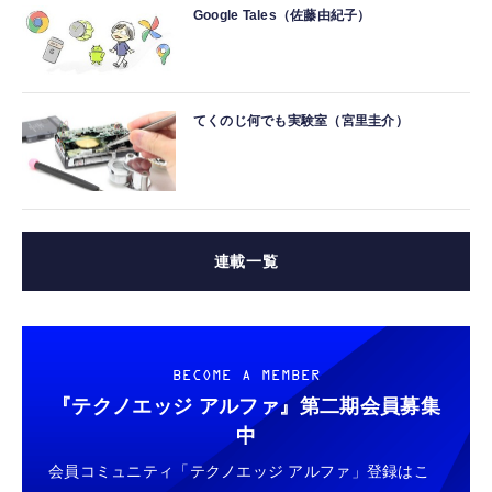
Google Tales（佐藤由紀子）
てくのじ何でも実験室（宮里圭介）
連載一覧
BECOME A MEMBER
『テクノエッジ アルファ』
第二期会員募集
中
会員コミュニティ「テクノエッジ アルファ」登録はこ