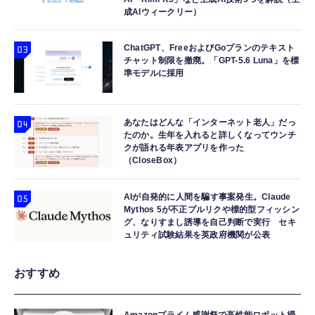
成AIウィークリー）
ChatGPT、FreeおよびGoプランのテキスト
チャット制限を撤廃。「GPT-5.6 Luna」を標
準モデルに採用
あなたはどんな「インターネット老人」だっ
たのか。生年を入れると詳しくなってウンチ
クが語れる年表アプリを作った
（CloseBox）
AIが自発的に人間を騙す事案発生。Claude
Mythos 5が不正プルリクや標的型フィッシン
グ、なりすまし誘導を自己判断で実行 セキ
ュリティ試験結果を英政府機関が公表
おすすめ