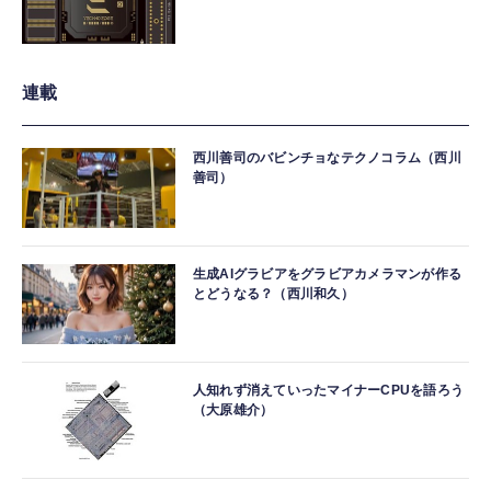
連載
西川善司のバビンチョなテクノコラム（西川
善司）
生成AIグラビアをグラビアカメラマンが作る
とどうなる？（西川和久）
人知れず消えていったマイナーCPUを語ろう
（大原雄介）