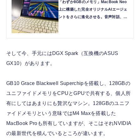
「わずか8GBのメモリ」MacBook Neo
上に構築した完全オリジナルAIエージェ
ントをさらに進化させる。音声対話、
MVビジュアライザーを実装した
（CloseBox） | テクノエッジ
TechnoEdge
そして今、手元にはDGX Spark（互換機のASUS
GX10）があります。
GB10 Grace Blackwell Superchipを搭載し、128GBの
ユニファイドメモリをCPUとGPUで共有する、個人所
有にしてはあまりにも贅沢なマシン。128GBのユニフ
ァイドメモリという意味ではM4 Maxを搭載した
MacBook Proも所有していますが、そこはそれNVIDIA
の最新世代を積んでいるところが違います。