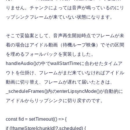
りません。チャンクによっては音声が鳴っているのにリ
ップシンクフレームが来ていない状態になります。
そこで妥協案として、音声再生開始時点でフレームが未
着の場合はアイドル動画（待機ループ映像）でその区間
を埋めるフォールバックを実装しました。
handleAudio()の中でwallStartTimeに合わせたタイムア
ウトを仕掛け、フレームがまだ来ていなければアイドル
動画に切り替え、フレームが遅れて届いたときは、
_scheduleFrames()内のenterLipsyncMode()が自動的に
アイドルからリップシンクに切り戻すのです。
const fid = setTimeout(() => {
if (!frameStore[chunkId]?.scheduled) {