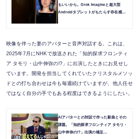
もいいから。Grok Imagineと超大型
Androidタブレットがもたらす存在感
（CloseBox） | テクノエッジ
TechnoEdge
映像を伴った妻のアバターと音声対話する。これは、
2025年7月にNHKで放送された「知的探求フロンティ
ア タモリ・山中伸弥の!?」に出演したときにお見せし
ています。開発を担当してくれていたクリスタルメソッ
ドとの打ち合わせは今も毎週続けていますが、他人任せ
ではなく自分の手でもある程度はできるようにしたい。
AIアバターとの対話で作った新曲とその
課題。「知的探求フロンティア タモリ・
山中伸弥の!?」出演の補足