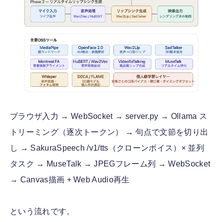
ブラウザ入力 → WebSocket → server.py → Ollama ス
トリーミング（逐次トークン） → 句点で文節を切り出
し → SakuraSpeech /v1/tts（クローンボイス）× 並列
タスク → MuseTalk → JPEGフレーム列 → WebSocket
→ Canvas描画 + Web Audio再生
という流れです。