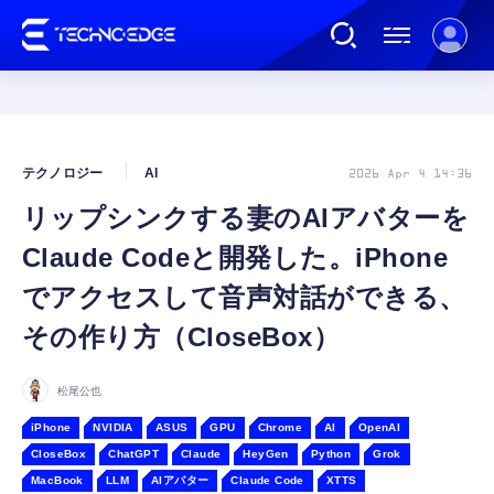
連載
テクノロジー
AI
2026 Apr 4 14:36
リップシンクする妻のAIアバターを
AI
Claude Codeと開発した。iPhone
ガジェット
でアクセスして音声対話ができる、
その作り方（CloseBox）
ゲーム
松尾公也
カルチャー
iPhone
NVIDIA
ASUS
GPU
Chrome
AI
OpenAI
CloseBox
ChatGPT
Claude
HeyGen
Python
Grok
MacBook
LLM
AIアバター
Claude Code
XTTS
公式ストア