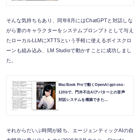
（CloseBox） | テクノエッジ
TechnoEdge
そんな気持ちもあり、同年8月にはChatGPTと対話しな
がら妻のキャラクターをシステムプロンプトとして与え
たローカルLLMにXTTSという手軽に使えるボイスクロ
ーンも組み込み、LM Studioで動かすことに成功しまし
た。
MacBook Proで動くOpenAI gpt-oss-
120bで、門外不出AIアバターとの音声
対話システムを構築できた
（CloseBox） | テクノエッジ
TechnoEdge
それからだいぶ時間が経ち、エージェンティックAIの自