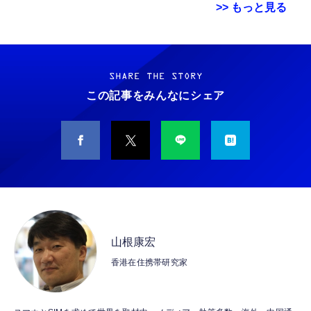
>> もっと見る
エレコム 充電器 Type-C USB-C 20W USB PD
用 Garmin FORERUNNER 70 / 170 / 170
スマホ望遠レンズ 単眼鏡【アップグレード
対応 ケーブル一体型 1.5m PSE認証品 GaN採
Music ガラスフィルム 保護フィルム 【3枚セ
版】 25倍高倍率 90g軽量 明るくクリアな視
用 折りたたみ式プラグ しろちゃん 【
ット 国産旭硝子素材】 用 ガーミン
界 耐久性と のある金属ボディ 安定感のある
SHARE THE STORY
iPhone16 15 等対応】 EC-AC6920WF
FORERUNNER 70/170/170 Music フィルム
三脚付き レンズクリップ付き
この記事をみんなにシェア
￥1,058
￥698
￥3,579
高透過率 超薄型 用 ガーミン Forerunner 170
iPhone/Android多機種対応 ライブ コンサー
液晶 保護フィルム 耐衝撃 全面保護 自動吸着
ト スポーツ観戦 バードウォッチング 旅行
エレコム 充電器 Type-C USB-C 20W USB PD
気泡なし 簡単貼り付け ( 対応 Forerunner
GARMIN(ガーミン) Venu 3 Black/Slate
HDMIミラーキャスト【2026年・高性能チッ
対応 1ポート PSE認証品 GaN採用 折りたた
170 Music フィルム )
AMOLEDディスプレイ搭載 美麗液晶スマート
プ搭載】4K/1080P対応 スマホ画面をテレビ
み式プラグ ホワイト 【 iPhone16 15 等対
ウォッチ 高性能GPS内蔵 【日本正規品】心
に映す ミラーリング接続
応】 EC-AC6820WH
電図(ECG)アプリ対応モデル
iPhone/Android/Windows/Mac OS対応 モー
￥790
￥47,691
￥2,088
ド切替不要 簡単セットアップ アプリ互換性あ
り YouTube視聴可能 大画面で楽しめる 日本
エレコム 充電器 45W 2ポート Type-C USB-A
Ray-Ban Meta スマートグラス WAYFARER
語取扱説明書付き（ブラック）
プロジェクター 家庭用 小型 ぷろじえくたー
USB PD対応 PPS対応 GaN II採用 折りたた
調光レンズ IPX4防水シャイニーブラック / グ
Android TV 14.0搭載 HiFiスピーカー内蔵 天
山根康宏
み式プラグ ホワイト EC-AC11045WH
リーン 50mm 0RW4012
井 静音 0.5M短距離投影 WiFi6 Bluetooth5.4
香港在住携帯研究家
350"大画面 自動台形補正 ホームシアター
￥1,990
￥89,100
￥9,579
HDMI/スマホ/PC/DVD/Switchなどに対応 プ
レゼント 日本語説明書
エレコム 充電器 30W Type-C 2ポート USB
gpsタグ 紛失防止タグ 【iOS/Android両対
双眼鏡 ライブ用 10倍 オペラグラス 防振