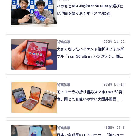
ハカセとACCNがrazr 50 ultraを選びた
い理由を語り尽くす（スマホ沼）
2024.11.21
大きくなったハイエンド縦折りフォルダ
ブル「razr 50 ultra」ハンズオン。懐か
しのホットピンクも（石野純也）
2024.09.17
モトローラの折り畳みスマホ razr 50発
表。閉じても使いやすい大型外画面、お
サイフケータイも対応 (石野純也)
2024.07.5
日本で急成長のモトローラ、「神ジュー