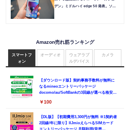
デン」ミドルハイ edge 50 発表。ソフ
トバンク版は1年後乗換えで実質12円
(石野純也)
Amazon売れ筋ランキング
スマートフ
オーディオ
ウェアラブ
カメラ
ォン
ルデバイス
【ダウンロード版】契約事務手数料が無料に
なるmineoエントリーパッケージ
docomo/au/SoftBankの3回線が選べる格安
SIMカード【Amazon.co.jp限定】
￥100
【DL版】【初期費用3,300円が無料 ※1契約者
2回線/年に限り】IIJmioえらべるSIMカード
エントリーパッケージ 月額利用(音声