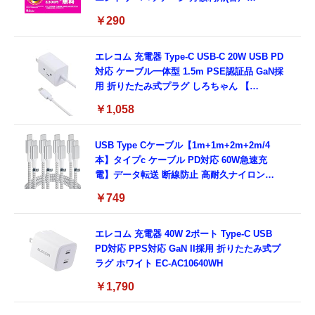
SIM/SMS)[ドコモ・au回線]・(データ/eSIM/
￥290
プリペイド)[ドコモ回線]IM-B327
エレコム 充電器 Type-C USB-C 20W USB PD
対応 ケーブル一体型 1.5m PSE認証品 GaN採
用 折りたたみ式プラグ しろちゃん 【
iPhone16 15 等対応】 EC-AC6920WF
￥1,058
USB Type Cケーブル【1m+1m+2m+2m/4
本】タイプc ケーブル PD対応 60W急速充
電】データ転送 断線防止 高耐久ナイロン
iPhone 17/iPhone 16 /iPhone 15 /
￥749
MacBook、iPad Pro/Air、Galaxy、Sony、
Pixel Type C機種対応
エレコム 充電器 40W 2ポート Type-C USB
PD対応 PPS対応 GaN II採用 折りたたみ式プ
ラグ ホワイト EC-AC10640WH
￥1,790