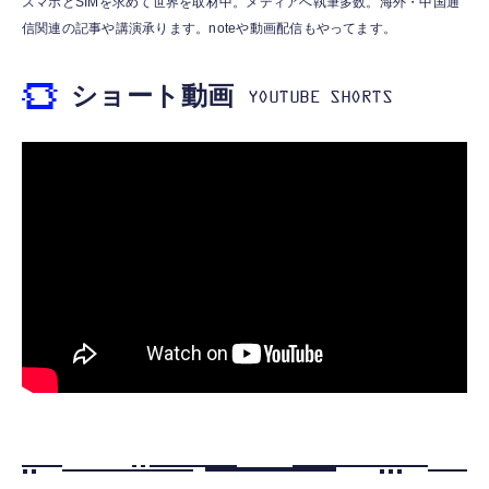
スマホとSIMを求めて世界を取材中。メディアへ執筆多数。海外・中国通
PD対応 スイング式プラグ PPS対応 ホワイト
応】 スマートタグ 忘れ物防止器 高精度測位
Bak4 FMC 25mm対物レンズ IPX防水 メガネ
信関連の記事や講演承ります。noteや動画配信もやってます。
【iPhone 16 15 等対応】 EC-AC9430WH
GPSトラッカー 追跡タグ 月額料金なし IPX7
対応 軽量 (ブラック-10*25)
防水 小型 軽量 鍵 財布 車 子ども 高齢者 ペッ
￥1,690
￥1,699
￥1,780
ショート動画
ト見守り キーホルダー付属 (2個セット：ブラ
ック)
エレコム 充電器 コンセント USB-C USB-A 2
Apple Watch 45mm 44mm 一体型 バンド ケ
小型カメラ 隠しカメラ 4K画質 8-10時間録画
ポート 20W PD対応 折りたたみ式プラグ ホワ
ース【Apple Watch SE3/9/8/7/SE2/SE/6/5/4
防犯カメラ OTG性能対応 256GB対応 180度
イト EC-AC12020WH
対応】 耐衝撃 PC TPU 二重構造 スポーツバ
回転レンズ 単独録音 暗視機能 解像度設定
ンド 落下 衝撃吸収 耐久性 傷防止 ラギッド・
150°広角 動体検知 携帯便利 記録 会議 商談
￥1,290
￥2,999
￥7,999
アーマー・プロ 062CS25324 (ブラック)
日本語取扱付き