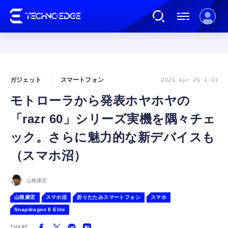
連載
ガジェット
スマートフォン
2025 Apr 25 1:53
モトローラから発表ホヤホヤの
AI
「razr 60」シリーズ実機を隅々チェ
ガジェット
ック。さらに魅力的な新デバイスも
（スマホ沼）
ゲーム
山根康宏
カルチャー
山根康宏
スマホ沼
折りたたみスマートフォン
スマホ
Snapdragon 8 Elite
公式ストア
SHARE