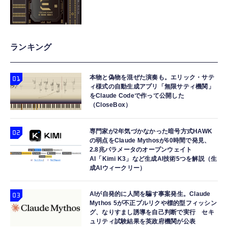
ランキング
本物と偽物を混ぜた演奏も。エリック・サテ
ィ様式の自動生成アプリ「無限サティ機関」
をClaude Codeで作って公開した
（CloseBox）
専門家が2年気づかなかった暗号方式HAWK
の弱点をClaude Mythosが60時間で発見、
2.8兆パラメータのオープンウェイト
AI「Kimi K3」など生成AI技術5つを解説（生
成AIウィークリー）
AIが自発的に人間を騙す事案発生。Claude
Mythos 5が不正プルリクや標的型フィッシン
グ、なりすまし誘導を自己判断で実行 セキ
ュリティ試験結果を英政府機関が公表