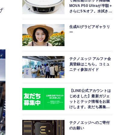
で高性能ロボット掃除機
MOVA P50 Ultraが半額＋
ザ
さらに5％オフ。水拭きモ
ップ自動洗浄・乾燥まで
対応ハイエンドモデル
生成AIグラビアギャラリ
ー
テクノエッジ アルファ会
員登録はこちら。コミュ
ニティ参加ガイド
【LINE公式アカウントは
じめました】最新ガジェ
ットとテック情報をお届
けします。友だち募集
中。
テクノエッジへのご寄付
のお願い