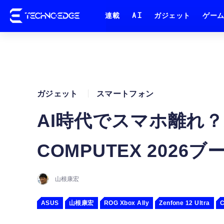
連載
AI
ガジェット
ゲー
ガジェット
スマートフォン
AI時代でスマホ離れ？
COMPUTEX 2026ブ
山根康宏
ASUS
山根康宏
ROG Xbox Ally
Zenfone 12 Ultra
C