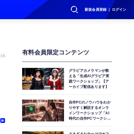
新規会員登録 ｜ ログイン
有料会員限定コンテンツ
38
グラビアカメラマンが教
える「生成AIグラビア実
践ワークショップ」【ア
ーカイブ配信あります】
自作PCのノウハウをわか
りやすく解説するオンラ
インワークショップ「AI
時代の自作PCワークショ
ップ」【アーカイブ配信
あります】