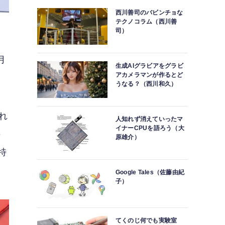
西川善司のバビンチョな
テクノコラム（西川善
司）
と
月
生成AIグラビアをグラビ
アカメラマンが作るとど
うなる？（西川和久）
れ
人知れず消えていったマ
イナーCPUを語ろう（大
の
原雄介）
特
Google Tales（佐藤由紀
子）
てくのじ何でも実験室