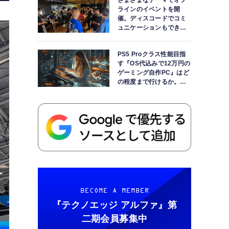
さまざまなテーマでオフ
ラインのイベントを開
催。ディスコードでコミ
ュニケーションもできま
す
PS5 Proクラス性能目指
す『OS代込みで12万円の
ゲーミング自作PC』はど
の程度まで行けるか。
【AI時代の自作PCワーク
ショップ】
BECOME A MEMBER
『テクノエッジ アルファ』
第
二期会員募集中