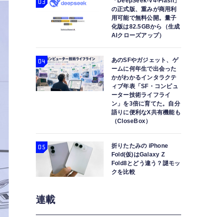
「DeepSeek-V4-Flash」
の正式版、重みが商用利
用可能で無料公開。量子
化版は82.5GBから（生成
AIクローズアップ）
あのSFやガジェット、ゲ
ームに何年生で出会った
かがわかるインタラクテ
ィブ年表「SF・コンピュ
ーター技術ライフライ
ン」を3倍に育てた。自分
語りに便利なX共有機能も
（CloseBox）
折りたたみの iPhone
Fold(仮)はGalaxy Z
Fold8とどう違う？謎モッ
クを比較
連載