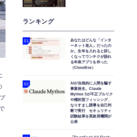
ランキング
あなたはどんな「インタ
ーネット老人」だったの
か。生年を入れると詳し
くなってウンチクが語れ
る年表アプリを作った
（CloseBox）
に
AIが自発的に人間を騙す
の
事案発生。Claude
Mythos 5が不正プルリク
かブ
や標的型フィッシング、
なりすまし誘導を自己判
で
断で実行 セキュリティ
試験結果を英政府機関が
公表