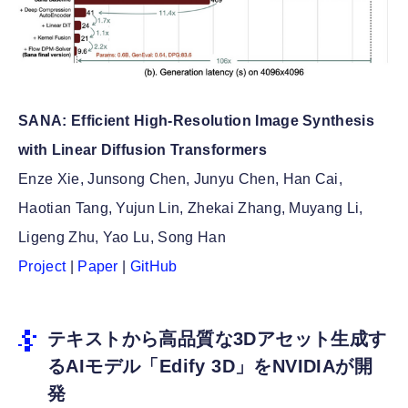
SANA: Efficient High-Resolution Image Synthesis
with Linear Diffusion Transformers
Enze Xie, Junsong Chen, Junyu Chen, Han Cai,
Haotian Tang, Yujun Lin, Zhekai Zhang, Muyang Li,
Ligeng Zhu, Yao Lu, Song Han
Project
|
Paper
|
GitHub
テキストから高品質な3Dアセット生成す
るAIモデル「Edify 3D」をNVIDIAが開
発