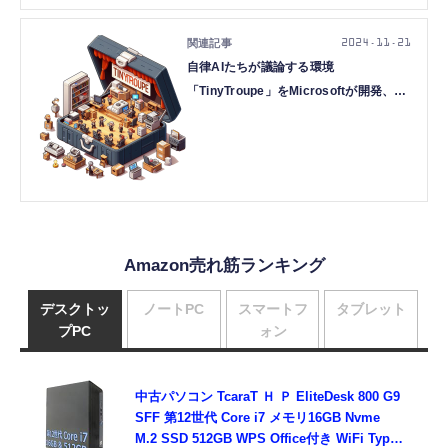
2024.11.21
自律AIたちが議論する環境
「TinyTroupe」をMicrosoftが開発、
GPT-4o級のコーディングができるオー
プンソースAI「Qwen2.5-Coder」など
生成AI技術5つを解説（生成AIウィーク
リー）
Amazon売れ筋ランキング
デスクトッ
ノートPC
スマートフ
タブレット
プPC
ォン
中古パソコン TcaraT Ｈ Ｐ EliteDesk 800 G9
SFF 第12世代 Core i7 メモリ16GB Nvme
M.2 SSD 512GB WPS Office付き WiFi Type-