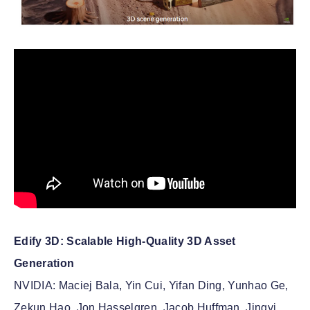
Edify 3D: Scalable High-Quality 3D Asset
Generation
NVIDIA: Maciej Bala, Yin Cui, Yifan Ding, Yunhao Ge,
Zekun Hao, Jon Hasselgren, Jacob Huffman, Jingyi