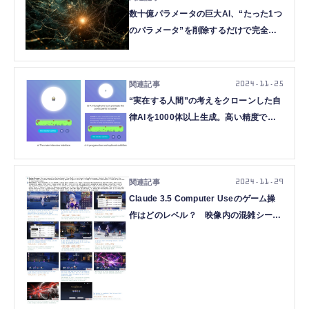
数十億パラメータの巨大AI、“たった1つ
のパラメータ”を削除するだけで完全崩
壊。Appleなどが研究報告（生成AIクロ
ーズアップ）
2024.11.25
“実在する人間”の考えをクローンした自
律AIを1000体以上生成。高い精度で世
論調査や社会の反応予測など活用へ（生
成AIクローズアップ）
2024.11.29
Claude 3.5 Computer Useのゲーム操
作はどのレベル？ 映像内の混雑シーン
でも高速に動く物体を追跡できる
「SAMURAI」など生成AI技術5つを解
説（生成AIウィークリー）