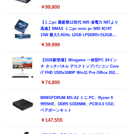
C Windows11 デスクトップパソコン (整備済
￥99,800
み品)
【ミニpc 最新第12世代 N95 省電力 N97より
高速】BMAX ミニpc mini pc N95 4C/4T
15W 最大3.4GHz 12GB LPDDR5+512GB
SSD 小型PC 8TB拡張M.2_NVMe/SATA
￥39,999
HDMI2.1/2画面出力 4K@60Hz 小型パソコン
高速2.4G/5GWi-Fi BT5.0 ギガビットLAN 静
音 ミニパソコン B4Plus
【2026新登場】Wingame 一体型PC 24イン
チ タッチパネル デスクトップパソコン Core
i7 FHD 1920x1080P Win11 Pro Office 2024
搭載 一体型パソコン 高度調整可能 超狭ベゼ
￥74,800
ル 隠しカメラ内蔵/WiFi5/ BT5.0 有線キーボ
ード・マウス付属 16GB 512GB SSD ビジネ
ス 在宅用
MINISFORUM MS-A2 ミニ PC、Ryzen 9
9955HX、DDR5 SODIMM、PCIE4.0 SSD、
ベアボーンキット
￥147,555