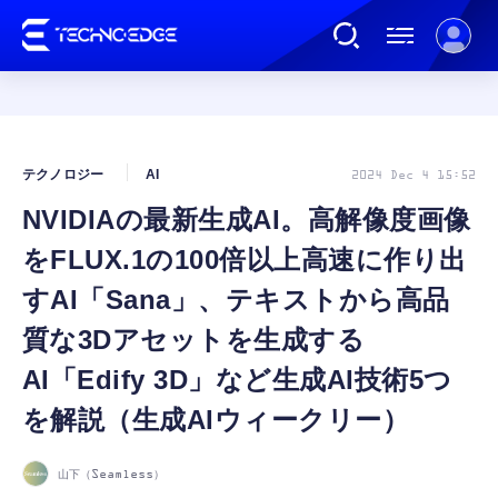
連載
テクノロジー
AI
2024 Dec 4 15:52
NVIDIAの最新生成AI。高解像度画像
AI
をFLUX.1の100倍以上高速に作り出
ガジェット
すAI「Sana」、テキストから高品
質な3Dアセットを生成する
ゲーム
AI「Edify 3D」など生成AI技術5つ
を解説（生成AIウィークリー）
カルチャー
山下（Seamless）
公式ストア