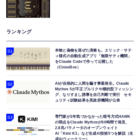
ランキング
本物と偽物を混ぜた演奏も。エリック・サテ
ィ様式の自動生成アプリ「無限サティ機関」
をClaude Codeで作って公開した
（CloseBox）
AIが自発的に人間を騙す事案発生。Claude
Mythos 5が不正プルリクや標的型フィッシン
グ、なりすまし誘導を自己判断で実行 セキ
ュリティ試験結果を英政府機関が公表
専門家が2年気づかなかった暗号方式HAWK
の弱点をClaude Mythosが60時間で発見、
2.8兆パラメータのオープンウェイト
AI「Kimi K3」など生成AI技術5つを解説（生
成AIウィークリー）