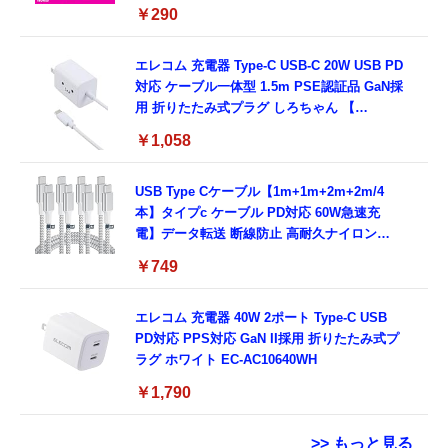
SIM/SMS)[ドコモ・au回線]・(データ/eSIM/
￥290
プリペイド)[ドコモ回線]IM-B327
エレコム 充電器 Type-C USB-C 20W USB PD
対応 ケーブル一体型 1.5m PSE認証品 GaN採
用 折りたたみ式プラグ しろちゃん 【
iPhone16 15 等対応】 EC-AC6920WF
￥1,058
USB Type Cケーブル【1m+1m+2m+2m/4
本】タイプc ケーブル PD対応 60W急速充
電】データ転送 断線防止 高耐久ナイロン
iPhone 17/iPhone 16 /iPhone 15 /
￥749
MacBook、iPad Pro/Air、Galaxy、Sony、
Pixel Type C機種対応
エレコム 充電器 40W 2ポート Type-C USB
PD対応 PPS対応 GaN II採用 折りたたみ式プ
ラグ ホワイト EC-AC10640WH
￥1,790
>> もっと見る