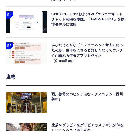
ChatGPT、FreeおよびGoプランのテキスト
チャット制限を撤廃。「GPT-5.6 Luna」を標
準モデルに採用
あなたはどんな「インターネット老人」だっ
たのか。生年を入れると詳しくなってウンチ
クが語れる年表アプリを作った
（CloseBox）
連載
西川善司のバビンチョなテクノコラム（西川
善司）
生成AIグラビアをグラビアカメラマンが作る
とどうなる？（西川和久）