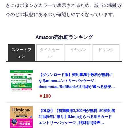
きにはボタンがカラーで表示されるため、該当の機能が
今のどの状態にあるのか確認しやすくなっています。
Amazon売れ筋ランキング
スマートフ
タイムセー
イヤホン
ドリンク
ォン
ル
【ダウンロード版】契約事務手数料が無料に
なるmineoエントリーパッケージ
docomo/au/SoftBankの3回線が選べる格安
SIMカード【Amazon.co.jp限定】
￥100
【DL版】【初期費用3,300円が無料 ※1契約者
2回線/年に限り】IIJmioえらべるSIMカード
エントリーパッケージ 月額利用(音声