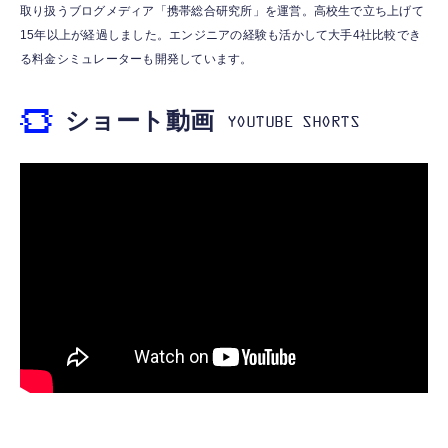
ターコイズ (整備済み品)
トニング イヤホン 変換 MFI認証 4極 内蔵
取り扱うブログメディア「携帯総合研究所」を運営。高校生で立ち上げて
￥1,999
DAC 遅延なし 音量調節/音楽
￥25,540
15年以上が経過しました。エンジニアの経験も活かして大手4社比較でき
￥999
る料金シミュレーターも開発しています。
【Amazon.co.jp限定】 伊藤園 RROボックス
【整備済み品】 Nintendo Switch Lite 本体
寝ホン 睡眠用イヤホン 寝ながら 痛くない 超
健康ミネラルむぎ茶 2L×9本 ペットボトル
ショート動画
グレー (整備済み品)
軽量2.8g ASMR推薦 ワイヤレス
￥1,860
￥25,856
Bluetooth6.1 柔軟性高 安眠 仕事 ブルー
￥2,682