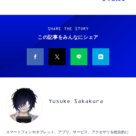
Grithope イヤホン タイプC【2026新モデル
【整備済み品】 Apple iPhone 14 128GB イ
コカ・コーラ 綾鷹 525mlPET×24本
耐久性】 有線イヤホン マイク付き HiFi音質
エロー SIMフリー 5G対応 (整備済み品)
ノイズ低減 重低音 遅延なし
SHARE THE STORY
￥1,663
￥56,051
この記事をみんなにシェア
￥949
【整備済み品】 Earth Dreams内蔵 HDD 1TB
タイプc 寝ホンイヤホン 寝ホン type-c 有線
コカ・コーラ 爽健美茶 600mlPET×24本
3.5インチ NAS丶パソコンPC丶サーバー対応
睡眠用イヤホン 【音質強化バージョン
ハードディスク 保証1年
￥1,882
iPhone 15/16/17対応】横向きに寝ると耳が圧
迫されない ソフトシリコンで柔らかい 超軽量
￥5,480
￥2,199
超小型 外部ノイズ遮断 音質良い リモコン マ
イク付き 安眠 仕事 勉強 通勤通学最適（黑-
【Amazon.co.jp限定】 #like(タグライク) ア
【整備済み品】エイチピー ProDisplay P224
typec）
Lightning to 3.5mm イヤホンジャック 変換
サヒ おいしい水 天然水 ラベルレスボトル
モニター 21.5インチ IPS フルHD｜
MFi認証 【ハイレゾ音質】 内蔵DAC 遅延な
2L×9本
Yusuke Sakakura
HDMI/DisplayPort/VGA｜5ms 応答｜ブルー
し 48ビット/96KHz 音量調節対応
ライトカット & フリッカーフリー｜VESA 対
￥1,359
￥8,520
￥999
応
【整備済み品】 Nintendo Switch Lite 本体
コカ・コーラ 500mlPET×24本
【HIFI音質】iphone イヤホンジャック ライ
スマートフォンやタブレット、アプリ、サービス、アクセサリを総合的に