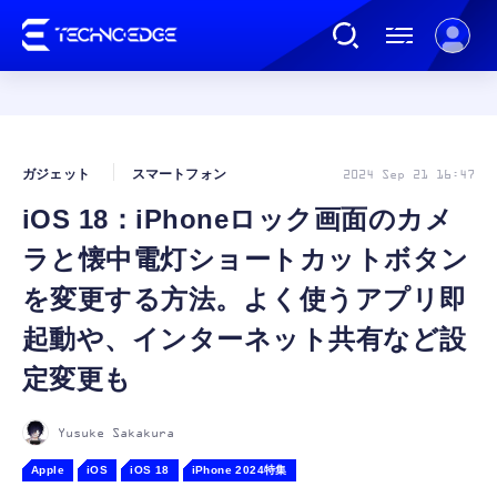
連載
ガジェット
スマートフォン
2024 Sep 21 16:47
iOS 18：iPhoneロック画面のカメ
AI
ラと懐中電灯ショートカットボタン
ガジェット
を変更する方法。よく使うアプリ即
起動や、インターネット共有など設
ゲーム
定変更も
カルチャー
Yusuke Sakakura
Apple
iOS
iOS 18
iPhone 2024特集
公式ストア