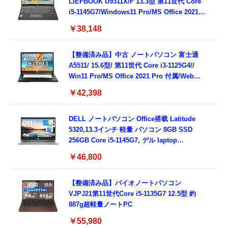
LIEFBOOK U9311X/F 13.3型 第11世代 Core
i5-1145G7/Windows11 Pro/MS Office 2021搭
載/Webカメラ/Wifi・Bluetooth・HDMI・
￥38,148
Type-C/360度回転対応/有線静音マウス付
属/180日保証(タッチスクリーン/メモリ
8GB,SSD256GB)
【整備済み品】中古 ノートパソコン 富士通
A5511/ 15.6型/ 第11世代 Core i3-1125G4//
Win11 Pro/MS Office 2021 Pro 付属/Webカ
メラ/DVD/豊富な接続端子 (HDMI, VGA, USB
￥42,398
3.0)/ 有線静音マウス付属/ 180日保証（メモリ
16GB,SSD512GB）
DELL ノートパソコン Office搭载 Latitude
5320,13.3インチ 軽量 パソコン 8GB SSD
256GB Core i5-1145G7, デル laptop
windows 11,中古 ノートPC 日本語キーボー
￥46,800
ド付き (整備済み品)
【整備済み品】バイオノートパソコン
VJPJ21第11世代Core i5-1135G7 12.5型 約
887g超軽量ノートPC
￥55,980