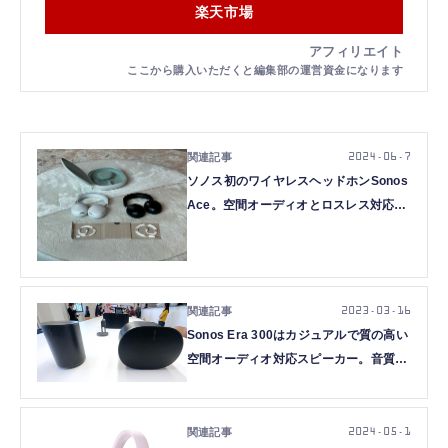
楽天市場
2024.06.7
ソノス初のワイヤレスヘッドホンSonos
Ace。空間オーディオとロスレス対応、
サウンドバーと連携。その実力は？(本
田雅一)
2023.03.16
Sonos Era 300はカジュアルで質の高い
空間オーディオ対応スピーカー。音質原
理主義者も無視できない実力を備えた1
台（本田雅一）
2024.05.1