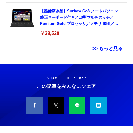
【整備済み品】Surface Go3 ノートパソコン
純正キーボード付き／10型マルチタッチ／
Pentium Gold プロセッサ／メモリ 8GB／
SSD 128GB／Windows11 Office／WiFi-6
￥38,520
Bluetooth5.0／USB-C／1080p顔認証カメラ
>> もっと見る
Grithope イヤホン タイプC【2026新モデル
霊界コミュニケーションロボット BAKETAN
耐久性】 有線イヤホン マイク付き HiFi音質
WARASHI ばけたん ワラシ 改 KAI
ノイズ低減 重低音 遅延なし
SHARE THE STORY
￥5,400
この記事をみんなにシェア
￥949
CASIO Moflin(モフリン）シルバー PE-
タイプc 寝ホンイヤホン 寝ホン type-c 有線
M10SR AIペット（コミュニケーションロボッ
睡眠用イヤホン 【音質強化バージョン
ト）
iPhone 15/16/17対応】横向きに寝ると耳が圧
迫されない ソフトシリコンで柔らかい 超軽量
￥53,900
￥2,199
超小型 外部ノイズ遮断 音質良い リモコン マ