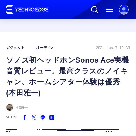
連載
ガジェット
オーディオ
2024 Jun 7 12:10
ソノス初ヘッドホンSonos Ace実機
AI
音質レビュー。最高クラスのノイキ
ガジェット
ャン、ホームシアター体験は優秀
(本田雅一)
ゲーム
本田雅一
カルチャー
SHARE
公式ストア