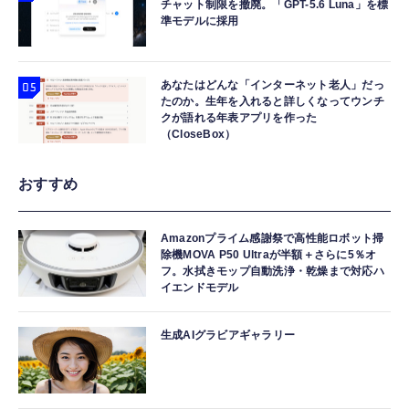
チャット制限を撤廃。「GPT-5.6 Luna」を標
準モデルに採用
あなたはどんな「インターネット老人」だっ
たのか。生年を入れると詳しくなってウンチ
クが語れる年表アプリを作った
（CloseBox）
おすすめ
Amazonプライム感謝祭で高性能ロボット掃
除機MOVA P50 Ultraが半額＋さらに5％オ
フ。水拭きモップ自動洗浄・乾燥まで対応ハ
イエンドモデル
生成AIグラビアギャラリー