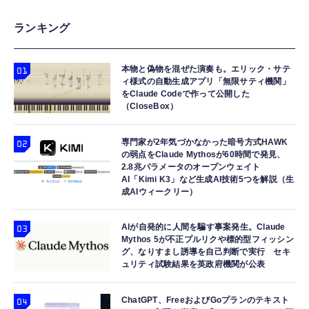
ランキング
本物と偽物を混ぜた演奏も。エリック・サテ
ィ様式の自動生成アプリ「無限サティ機関」
をClaude Codeで作って公開した
（CloseBox）
専門家が2年気づかなかった暗号方式HAWK
の弱点をClaude Mythosが60時間で発見、
2.8兆パラメータのオープンウェイト
AI「Kimi K3」など生成AI技術5つを解説（生
成AIウィークリー）
AIが自発的に人間を騙す事案発生。Claude
Mythos 5が不正プルリクや標的型フィッシン
グ、なりすまし誘導を自己判断で実行 セキ
ュリティ試験結果を英政府機関が公表
ChatGPT、FreeおよびGoプランのテキスト