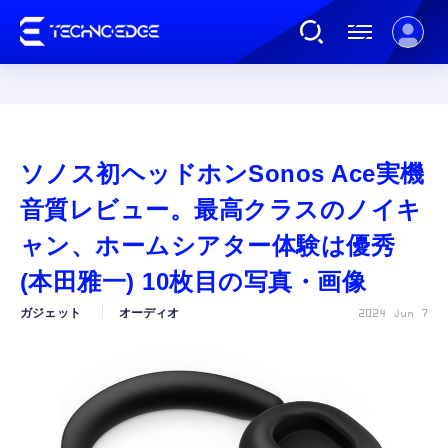
連載
ソノス初ヘッドホンSonos Ace実機
AI
音質レビュー。最高クラスのノイキ
ャン、ホームシアター体験は優秀
ガジェット
(本田雅一) 10枚目の写真・画像
ガジェット
オーディオ
2024 Jun 7
ゲーム
カルチャー
公式ストア