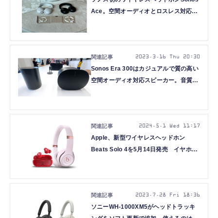
Ace。空間オーディオとロスレス対応、
サウンドバーと連携。その実力は？(本
田雅一)
2023.3.16 Thu 20:30
Sonos Era 300はカジュアルで質の高い
空間オーディオ対応スピーカー。音質原
理主義者も無視できない実力を備えた1
台（本田雅一）
2024.5.1 Wed 11:17
Apple、新型ワイヤレスヘッドホン
Beats Solo 4を5月14日発売 イヤホン
Beats Solo Budsは6月
2023.7.28 Fri 18:36
ソニーWH-1000XM5がヘッドトラッキ