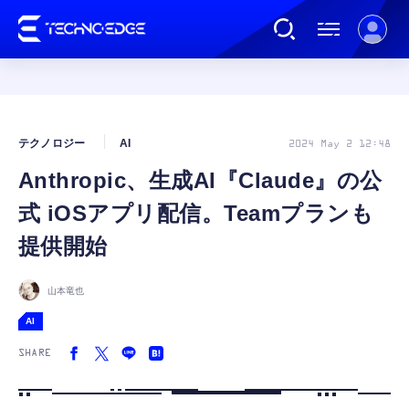
連載
テクノロジー
AI
2024 May 2 12:48
Anthropic、生成AI『Claude』の公
AI
式 iOSアプリ配信。Teamプランも
ガジェット
提供開始
ゲーム
山本竜也
AI
カルチャー
SHARE
公式ストア