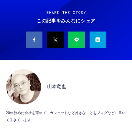
Grithope イヤホン タイプC【2026新モデル
霊界コミュニケーションロボット BAKETAN
耐久性】 有線イヤホン マイク付き HiFi音質
WARASHI ばけたん ワラシ 改 KAI
ノイズ低減 重低音 遅延なし
SHARE THE STORY
￥5,400
この記事をみんなにシェア
￥949
CASIO Moflin(モフリン）シルバー PE-
タイプc 寝ホンイヤホン 寝ホン type-c 有線
M10SR AIペット（コミュニケーションロボッ
睡眠用イヤホン 【音質強化バージョン
ト）
iPhone 15/16/17対応】横向きに寝ると耳が圧
迫されない ソフトシリコンで柔らかい 超軽量
￥53,900
￥2,199
超小型 外部ノイズ遮断 音質良い リモコン マ
イク付き 安眠 仕事 勉強 通勤通学最適（黑-
CASIO Moflin(モフリン）ゴールドPE-
typec）
Lightning to 3.5mm イヤホンジャック 変換
M10GD AIペット（コミュニケーションロボ
MFi認証 【ハイレゾ音質】 内蔵DAC 遅延な
ット）
山本竜也
し 48ビット/96KHz 音量調節対応
￥53,900
￥999
霊界コミュニケーションロボット BAKETAN
【HIFI音質】iphone イヤホンジャック ライ
20年務めた会社を辞めて、ガジェットなど好きなことをブログなどに書い
WARASHI ばけたん ワラシ 桃 MOMO
トニング イヤホン 変換 MFI認証 4極 内蔵
て生きています。
DAC 遅延なし 音量調節/音楽
￥5,400