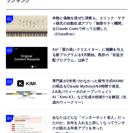
ランキング
本物と偽物を混ぜた演奏も。エリック・サテ
ィ様式の自動生成アプリ「無限サティ機関」
をClaude Codeで作って公開した
（CloseBox）
Xが「質の高いクリエイター」に報酬を与え
る新プログラムを9月開始。既存の「収益分
配プログラム」は終了
専門家が2年気づかなかった暗号方式HAWK
の弱点をClaude Mythosが60時間で発見、
2.8兆パラメータのオープンウェイト
AI「Kimi K3」など生成AI技術5つを解説（生
成AIウィークリー）
あなたはどんな「インターネット老人」だっ
たのか。生年を入れると詳しくなってウンチ
クが語れる年表アプリを作った