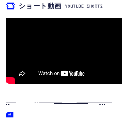
￥999
ショート動画
【ペットロボット 】lopeto AI robot チャー
寝ホン 睡眠用イヤホン 寝ながら 痛くない 超
ジングベース付き ロペット 充電ベース付き
軽量2.8g ASMR推薦 ワイヤレス
感情成長型 AI搭載 ペットロボット コミュニ
Bluetooth6.1 柔軟性高 安眠 仕事 ブルー
ケーションロボット 性格育成 会話 ジェスチ
￥55,782
ャー認識 タッチセンサー ペット級ファー あ
￥2,682
たたかな触り心地 着せ替え可能 アプリ連携
Gemini
AI