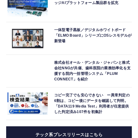
ッジAIプラットフォーム製品群を拡充
一体型電子黒板／デジタルホワイトボード
「ELMO Board」シリーズにOSレスモデルが
新登場
株式会社オール・デンタル・ジャパンと株式
会社NNGが共催、歯科医院の業務効率化を支
援する院内一括管理システム「PLUM
CONNECT」を紹介
コピー完了でも安心できない ー異常判定の
6割は、コピー後にデータを確認して判明。
「DATA119 Media Test」利用者が任意提供
した判定済み107件を初集計
テック系プレスリリースはこちら