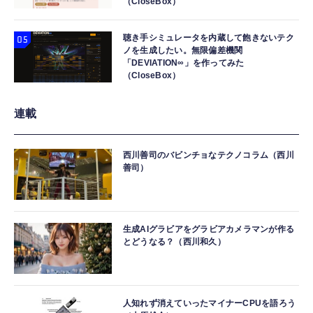
（CloseBox）
聴き手シミュレータを内蔵して飽きないテク
ノを生成したい。無限偏差機関
「DEVIATION∞」を作ってみた
（CloseBox）
連載
西川善司のバビンチョなテクノコラム（西川
善司）
生成AIグラビアをグラビアカメラマンが作る
とどうなる？（西川和久）
人知れず消えていったマイナーCPUを語ろう