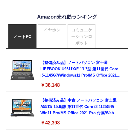
Amazon売れ筋ランキング
イヤホン
コミュニケ
ノートPC
ーションロ
ボット
【整備済み品】ノートパソコン 富士通
LIEFBOOK U9311X/F 13.3型 第11世代 Core
i5-1145G7/Windows11 Pro/MS Office 2021搭
載/Webカメラ/Wifi・Bluetooth・HDMI・
￥38,148
Type-C/360度回転対応/有線静音マウス付
属/180日保証(タッチスクリーン/メモリ
8GB,SSD256GB)
【整備済み品】中古 ノートパソコン 富士通
A5511/ 15.6型/ 第11世代 Core i3-1125G4//
Win11 Pro/MS Office 2021 Pro 付属/Webカ
メラ/DVD/豊富な接続端子 (HDMI, VGA, USB
￥42,398
3.0)/ 有線静音マウス付属/ 180日保証（メモリ
16GB,SSD512GB）