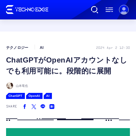
連載
テクノロジー
AI
2024 Apr 2 12:30
ChatGPTがOpenAIアカウントなし
AI
でも利用可能に。段階的に展開
ガジェット
山本竜也
ChatGPT
OpenAI
AI
ゲーム
SHARE
カルチャー
公式ストア