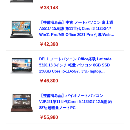
載/Webカメラ/Wifi・Bluetooth・HDMI・
￥38,148
Type-C/360度回転対応/有線静音マウス付
属/180日保証(タッチスクリーン/メモリ
8GB,SSD256GB)
【整備済み品】中古 ノートパソコン 富士通
A5511/ 15.6型/ 第11世代 Core i3-1125G4//
Win11 Pro/MS Office 2021 Pro 付属/Webカ
メラ/DVD/豊富な接続端子 (HDMI, VGA, USB
￥42,398
3.0)/ 有線静音マウス付属/ 180日保証（メモリ
16GB,SSD512GB）
DELL ノートパソコン Office搭载 Latitude
5320,13.3インチ 軽量 パソコン 8GB SSD
256GB Core i5-1145G7, デル laptop
windows 11,中古 ノートPC 日本語キーボー
￥46,800
ド付き (整備済み品)
【整備済み品】バイオノートパソコン
VJPJ21第11世代Core i5-1135G7 12.5型 約
887g超軽量ノートPC
￥55,980