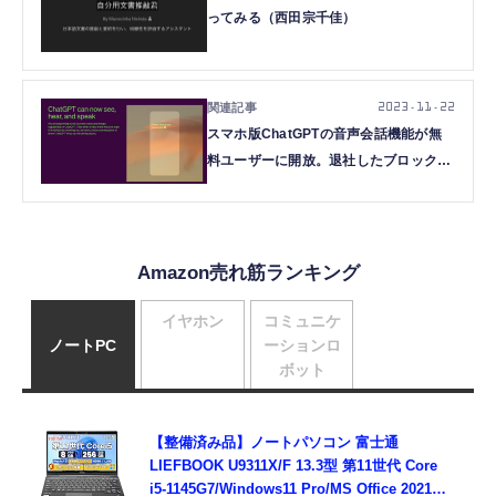
ってみる（西田宗千佳）
2023.11.22
スマホ版ChatGPTの音声会話機能が無
料ユーザーに開放。退社したブロックマ
ン元社長もお勧め
Amazon売れ筋ランキング
イヤホン
コミュニケ
ノートPC
ーションロ
ボット
【整備済み品】ノートパソコン 富士通
LIEFBOOK U9311X/F 13.3型 第11世代 Core
i5-1145G7/Windows11 Pro/MS Office 2021搭