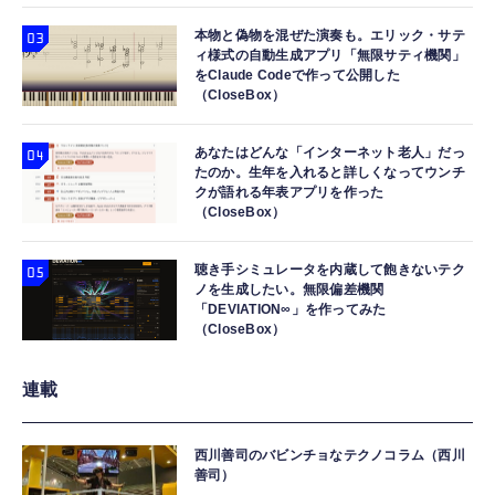
本物と偽物を混ぜた演奏も。エリック・サテ
ィ様式の自動生成アプリ「無限サティ機関」
をClaude Codeで作って公開した
（CloseBox）
あなたはどんな「インターネット老人」だっ
たのか。生年を入れると詳しくなってウンチ
クが語れる年表アプリを作った
（CloseBox）
聴き手シミュレータを内蔵して飽きないテク
ノを生成したい。無限偏差機関
「DEVIATION∞」を作ってみた
（CloseBox）
連載
西川善司のバビンチョなテクノコラム（西川
善司）