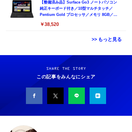
【整備済み品】Surface Go3 ノートパソコン
純正キーボード付き／10型マルチタッチ／
Pentium Gold プロセッサ／メモリ 8GB／
SSD 128GB／Windows11 Office／WiFi-6
￥38,520
Bluetooth5.0／USB-C／1080p顔認証カメラ
>> もっと見る
Grithope イヤホン タイプC【2026新モデル
霊界コミュニケーションロボット BAKETAN
耐久性】 有線イヤホン マイク付き HiFi音質
WARASHI ばけたん ワラシ 改 KAI
ノイズ低減 重低音 遅延なし
SHARE THE STORY
￥5,400
この記事をみんなにシェア
￥949
CASIO Moflin(モフリン）シルバー PE-
タイプc 寝ホンイヤホン 寝ホン type-c 有線
M10SR AIペット（コミュニケーションロボッ
睡眠用イヤホン 【音質強化バージョン
ト）
iPhone 15/16/17対応】横向きに寝ると耳が圧
迫されない ソフトシリコンで柔らかい 超軽量
￥53,900
￥2,199
超小型 外部ノイズ遮断 音質良い リモコン マ
イク付き 安眠 仕事 勉強 通勤通学最適（黑-
CASIO Moflin(モフリン）ゴールドPE-
typec）
Lightning to 3.5mm イヤホンジャック 変換