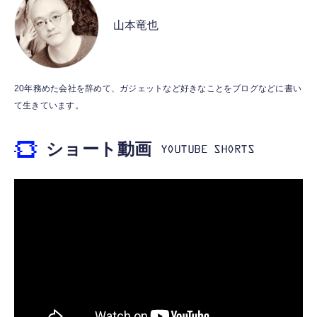
M10GD AIペット（コミュニケーションロボ
MFi認証 【ハイレゾ音質】 内蔵DAC 遅延な
ット）
山本竜也
し 48ビット/96KHz 音量調節対応
￥53,900
￥999
霊界コミュニケーションロボット BAKETAN
【HIFI音質】iphone イヤホンジャック ライ
20年務めた会社を辞めて、ガジェットなど好きなことをブログなどに書い
WARASHI ばけたん ワラシ 桃 MOMO
トニング イヤホン 変換 MFI認証 4極 内蔵
て生きています。
DAC 遅延なし 音量調節/音楽
￥5,400
￥999
ショート動画
【ペットロボット 】lopeto AI robot チャー
寝ホン 睡眠用イヤホン 寝ながら 痛くない 超
ジングベース付き ロペット 充電ベース付き
軽量2.8g ASMR推薦 ワイヤレス
感情成長型 AI搭載 ペットロボット コミュニ
Bluetooth6.1 柔軟性高 安眠 仕事 ブルー
ケーションロボット 性格育成 会話 ジェスチ
￥55,782
ャー認識 タッチセンサー ペット級ファー あ
￥2,682
たたかな触り心地 着せ替え可能 アプリ連携
Gemini