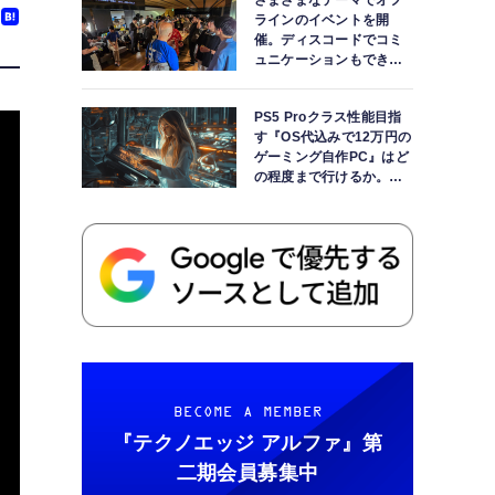
さまざまなテーマでオフ
ラインのイベントを開
催。ディスコードでコミ
ュニケーションもできま
す
PS5 Proクラス性能目指
す『OS代込みで12万円の
ゲーミング自作PC』はど
の程度まで行けるか。
【AI時代の自作PCワーク
ショップ】
BECOME A MEMBER
『テクノエッジ アルファ』
第
二期会員募集中