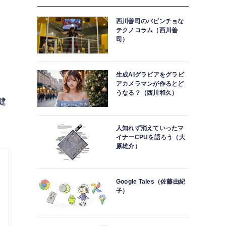
西川善司のバビンチョな
テクノコラム（西川善
司）
生成AIグラビアをグラビ
アカメラマンが作るとど
うなる？（西川和久）
健
人知れず消えていったマ
イナーCPUを語ろう（大
原雄介）
Google Tales（佐藤由紀
子）