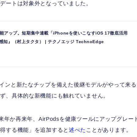
プデートは対象外となっていました。
が機能アップ。短期集中連載「iPhoneを使いこなすiOS 17徹底活用
』（村上タクタ） | テクノエッジ TechnoEdge
たなデザインと新たなチップを備えた後継モデルがやって来
らず、具体的な新機能にも触れていません。
来年か再来年、AirPodsを健康ツールにアップグレー
取得する機能」を追加すると
述べた
ことがあります。