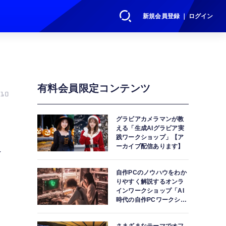
新規会員登録 ｜ ログイン
有料会員限定コンテンツ
10
グラビアカメラマンが教
える「生成AIグラビア実
践ワークショップ」【ア
発
ーカイブ配信あります】
自作PCのノウハウをわか
りやすく解説するオンラ
インワークショップ「AI
時代の自作PCワークショ
ップ」【アーカイブ配信
あります】