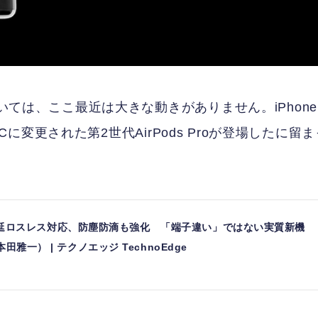
ついては、ここ最近は大きな動きがありません。iPhone
B-Cに変更された第2世代AirPods Proが登場したに留
roは低遅延ロスレス対応、防塵防滴も強化 「端子違い」ではない実質新機
田雅一） | テクノエッジ TechnoEdge