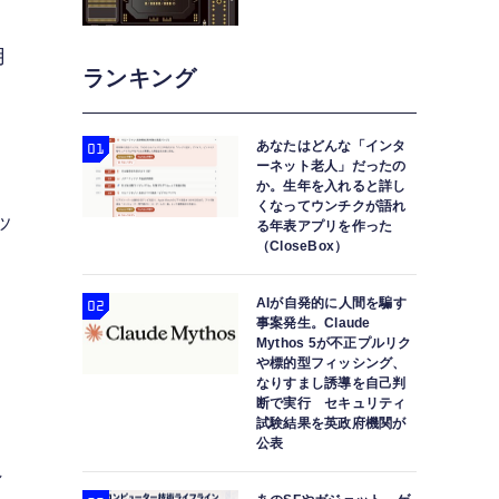
用
ランキング
あなたはどんな「インタ
ーネット老人」だったの
か。生年を入れると詳し
くなってウンチクが語れ
ッ
る年表アプリを作った
（CloseBox）
AIが自発的に人間を騙す
事案発生。Claude
Mythos 5が不正プルリク
や標的型フィッシング、
なりすまし誘導を自己判
断で実行 セキュリティ
試験結果を英政府機関が
公表
れ