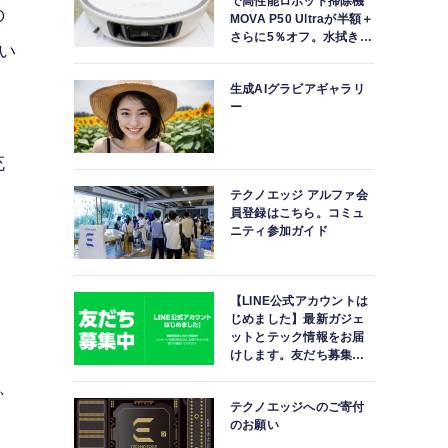
で高性能ロボット掃除機
の
MOVA P50 Ultraが半額＋
さらに5％オフ。水拭きモ
い
ップ自動洗浄・乾燥まで
対応ハイエンドモデル
生成AIグラビアギャラリ
ー
充
テクノエッジ アルファ会
員登録はこちら。コミュ
ニティ参加ガイド
【LINE公式アカウントは
じめました】最新ガジェ
ットとテック情報をお届
けします。友だち募集
中。
り、
テクノエッジへのご寄付
のお願い