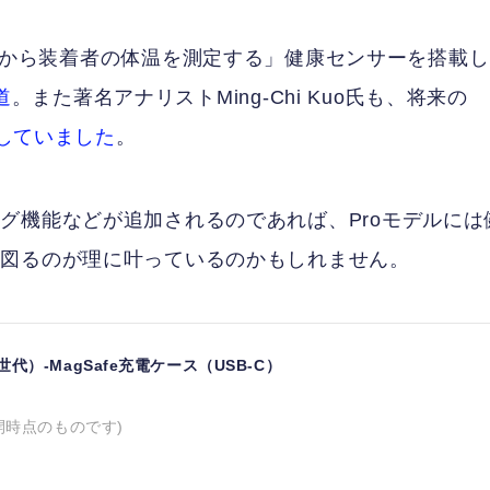
も、「耳の内側から装着者の体温を測定する」健康センサーを搭載し
道
。また著名アナリストMing-Chi Kuo氏も、将来の
していました
。
グ機能などが追加されるのであれば、Proモデルには
を図るのが理に叶っているのかもしれません。
（第2世代）-MagSafe充電ケース（USB-C）
開時点のものです)