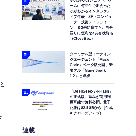
あのSFやガジェット、ゲ
ームに何年生で出会った
かがわかるインタラクテ
ィブ年表「SF・コンピュ
ーター技術ライフライ
ン」を3倍に育てた。自分
語りに便利なX共有機能も
（CloseBox）
ターミナル型コーディン
グエージェント「Muse
Code」ベータ版公開、新
モデル「Muse Spark
1.2」と連携
ると
「DeepSeek-V4-Flash」
の正式版、重みが商用利
用可能で無料公開。量子
化版は82.5GBから（生成
AIクローズアップ）
ド
連載