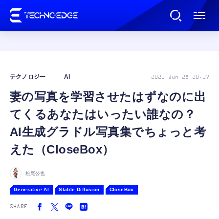
連載
テクノロジー
AI
2023 Jun 28 20:37
妻の写真を学習させたはずなのに出
AI
てくるあなたはいったい誰なの？
ガジェット
AI生成グラドル写真集でちょっと考
えた（CloseBox）
ゲーム
松尾公也
カルチャー
Generative AI
Stable Diffusion
CloseBox
SHARE
公式ストア