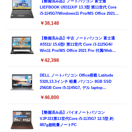
【整備済み品】ノートパソコン 富士通
LIEFBOOK U9311X/F 13.3型 第11世代 Core
i5-1145G7/Windows11 Pro/MS Office 2021搭
載/Webカメラ/Wifi・Bluetooth・HDMI・
￥38,148
Type-C/360度回転対応/有線静音マウス付
属/180日保証(タッチスクリーン/メモリ
8GB,SSD256GB)
【整備済み品】中古 ノートパソコン 富士通
A5511/ 15.6型/ 第11世代 Core i3-1125G4//
Win11 Pro/MS Office 2021 Pro 付属/Webカ
メラ/DVD/豊富な接続端子 (HDMI, VGA, USB
￥42,398
3.0)/ 有線静音マウス付属/ 180日保証（メモリ
16GB,SSD512GB）
DELL ノートパソコン Office搭载 Latitude
5320,13.3インチ 軽量 パソコン 8GB SSD
256GB Core i5-1145G7, デル laptop
windows 11,中古 ノートPC 日本語キーボー
￥46,800
ド付き (整備済み品)
【整備済み品】バイオノートパソコン
VJPJ21第11世代Core i5-1135G7 12.5型 約
887g超軽量ノートPC