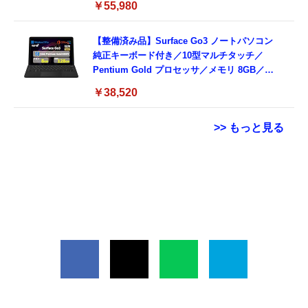
￥55,980
【整備済み品】Surface Go3 ノートパソコン
純正キーボード付き／10型マルチタッチ／
Pentium Gold プロセッサ／メモリ 8GB／
SSD 128GB／Windows11 Office／WiFi-6
￥38,520
Bluetooth5.0／USB-C／1080p顔認証カメラ
>> もっと見る
Grithope イヤホン タイプC【2026新モデル
霊界コミュニケーションロボット BAKETAN
耐久性】 有線イヤホン マイク付き HiFi音質
WARASHI ばけたん ワラシ 改 KAI
ノイズ低減 重低音 遅延なし
SHARE THE STORY
￥5,400
この記事をみんなにシェア
￥949
CASIO Moflin(モフリン）シルバー PE-
タイプc 寝ホンイヤホン 寝ホン type-c 有線
M10SR AIペット（コミュニケーションロボッ
睡眠用イヤホン 【音質強化バージョン
ト）
iPhone 15/16/17対応】横向きに寝ると耳が圧
迫されない ソフトシリコンで柔らかい 超軽量
￥53,900
￥2,199