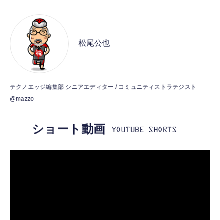
超小型 外部ノイズ遮断 音質良い リモコン マ
イク付き 安眠 仕事 勉強 通勤通学最適（黑-
CASIO Moflin(モフリン）ゴールドPE-
typec）
Lightning to 3.5mm イヤホンジャック 変換
M10GD AIペット（コミュニケーションロボ
MFi認証 【ハイレゾ音質】 内蔵DAC 遅延な
ット）
松尾公也
し 48ビット/96KHz 音量調節対応
￥53,900
￥999
霊界コミュニケーションロボット BAKETAN
【HIFI音質】iphone イヤホンジャック ライ
テクノエッジ編集部 シニアエディター / コミュニティストラテジスト
WARASHI ばけたん ワラシ 桃 MOMO
トニング イヤホン 変換 MFI認証 4極 内蔵
@mazzo
DAC 遅延なし 音量調節/音楽
￥5,400
￥999
ショート動画
【ペットロボット 】lopeto AI robot チャー
寝ホン 睡眠用イヤホン 寝ながら 痛くない 超
ジングベース付き ロペット 充電ベース付き
軽量2.8g ASMR推薦 ワイヤレス
感情成長型 AI搭載 ペットロボット コミュニ
Bluetooth6.1 柔軟性高 安眠 仕事 ブルー
ケーションロボット 性格育成 会話 ジェスチ
￥55,782
ャー認識 タッチセンサー ペット級ファー あ
￥2,682
たたかな触り心地 着せ替え可能 アプリ連携
Gemini