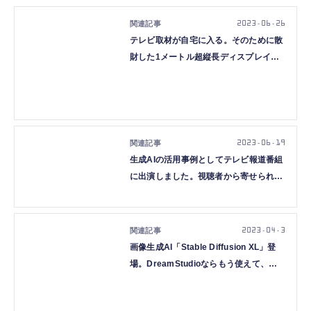
2023.06.26
テレビ取材が自宅に入る。そのために散
財した1メートル超縦長ディスプレイと
格安デスク（CloseBox）
2023.06.19
生成AIの活用事例としてテレビ報道番組
に出演しました。視聴者から寄せられた
最大の疑問に答えます（CloseBox）
2023.04.3
画像生成AI「Stable Diffusion XL」登
場。DreamStudioならもう使えて、日
本らしい人物・風景が簡単に生成できる
（CloseBox）