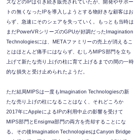
ズなどのIPは引き続き販売されていたが、開発やサポー
トの無くなったIPを導入しようとする物好きな顧客はお
らず、急速にそのシェアを失っていく。もっとも当時は
まだPowerVRシリーズのGPUが好調だったImagination
Technologiesには、METAファミリーの売上が消えるこ
とはほとんど痛手にはならず、むしろMIPS部門を立ち
上げて新たな売り上げの柱に育て上げるまでの間の一時
的な損失と受け止められたようだ。
ただ結局MIPSは一度もImagination Technologiesの新
たな売り上げの柱になることはなく、それどころか
2017年にAppleによるIPの利用中止の影響を受けて
MIPS部門とEnsigma部門の両方を売却することにな
る。その後Imagination TechnologiesはCanyon Bridge