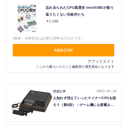
忘れ去られたCPU黒歴史 Intel/AMDが振り
返りたくない失敗作たち
￥1,386
(価格・在庫状況は記事公開時点のものです)
AMAZON
2023.04.10
人知れず消えていったマイナーCPUを語
ろう（第4回）：ゲーム機にも搭載され
た、「シリコンバレーの祖」が作った
Fairchild F8とMostek MK3870