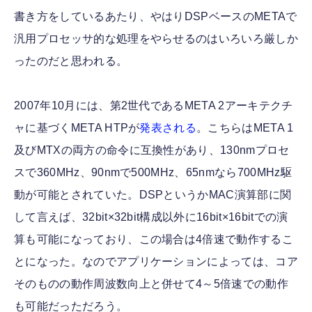
書き方をしているあたり、やはりDSPベースのMETAで
汎用プロセッサ的な処理をやらせるのはいろいろ厳しか
ったのだと思われる。
2007年10月には、第2世代であるMETA 2アーキテクチ
ャに基づくMETA HTPが
発表される
。こちらはMETA 1
及びMTXの両方の命令に互換性があり、130nmプロセ
スで360MHz、90nmで500MHz、65nmなら700MHz駆
動が可能とされていた。DSPというかMAC演算部に関
して言えば、32bit×32bit構成以外に16bit×16bitでの演
算も可能になっており、この場合は4倍速で動作するこ
とになった。なのでアプリケーションによっては、コア
そのものの動作周波数向上と併せて4～5倍速での動作
も可能だっただろう。