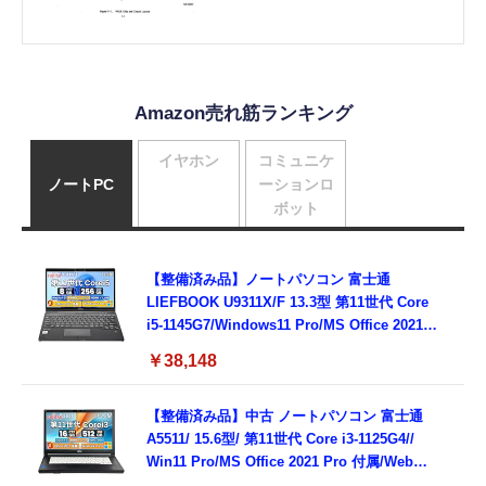
Amazon売れ筋ランキング
イヤホン
コミュニケ
ノートPC
ーションロ
ボット
【整備済み品】ノートパソコン 富士通
LIEFBOOK U9311X/F 13.3型 第11世代 Core
i5-1145G7/Windows11 Pro/MS Office 2021搭
載/Webカメラ/Wifi・Bluetooth・HDMI・
￥38,148
Type-C/360度回転対応/有線静音マウス付
属/180日保証(タッチスクリーン/メモリ
8GB,SSD256GB)
【整備済み品】中古 ノートパソコン 富士通
A5511/ 15.6型/ 第11世代 Core i3-1125G4//
Win11 Pro/MS Office 2021 Pro 付属/Webカ
メラ/DVD/豊富な接続端子 (HDMI, VGA, USB