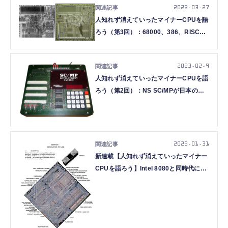
2023.03.27
人知れず消えていったマイナーCPUを語
ろう（第3回）：68000、386、RISC攻
勢の陰で生きて消えたNS 32000ファミ
リー（大原雄介）
2023.02.9
人知れず消えていったマイナーCPUを語
ろう（第2回）：NS SC/MPが日本のパ
ソコン自作に果たした役割とDr.パソコ
ン（大原雄介）
2023.01.31
新連載【人知れず消えていったマイナー
CPUを語ろう】Intel 8080と同時代に生
まれた16bit CPU「NS IMP-
16/PACE/INS8900」の不遇（大原雄
介）