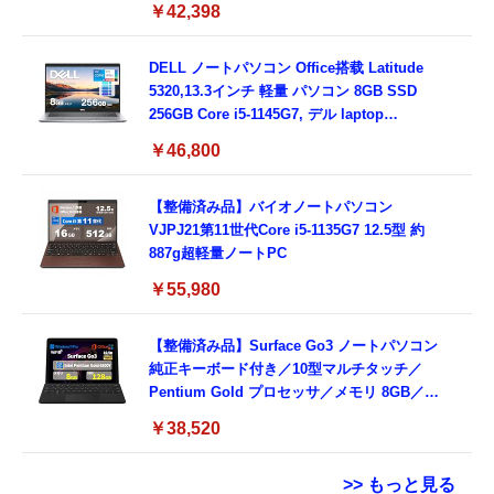
￥42,398
3.0)/ 有線静音マウス付属/ 180日保証（メモリ
16GB,SSD512GB）
DELL ノートパソコン Office搭载 Latitude
5320,13.3インチ 軽量 パソコン 8GB SSD
256GB Core i5-1145G7, デル laptop
windows 11,中古 ノートPC 日本語キーボー
￥46,800
ド付き (整備済み品)
【整備済み品】バイオノートパソコン
VJPJ21第11世代Core i5-1135G7 12.5型 約
887g超軽量ノートPC
￥55,980
【整備済み品】Surface Go3 ノートパソコン
純正キーボード付き／10型マルチタッチ／
Pentium Gold プロセッサ／メモリ 8GB／
SSD 128GB／Windows11 Office／WiFi-6
￥38,520
Bluetooth5.0／USB-C／1080p顔認証カメラ
>> もっと見る