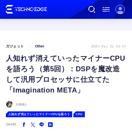
連載
ガジェット
Other
2023 May 31 23:57
人知れず消えていったマイナーCPU
AI
を語ろう（第5回）：DSPを魔改造
ガジェット
して汎用プロセッサに仕立てた
「Imagination META」
ゲーム
大原雄介
カルチャー
人知れず消えていったマイナーCPUを語ろう
CPU
SHARE
公式ストア