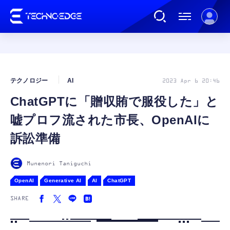
連載
テクノロジー
AI
2023 Apr 6 20:46
ChatGPTに「贈収賄で服役した」と
AI
嘘プロフ流された市長、OpenAIに
ガジェット
訴訟準備
ゲーム
Munenori Taniguchi
OpenAI
Generative AI
AI
ChatGPT
カルチャー
SHARE
公式ストア