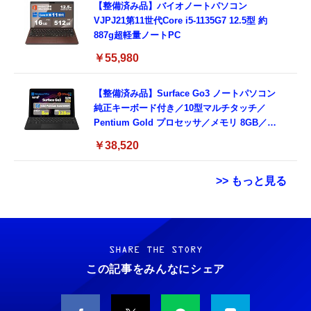
【整備済み品】バイオノートパソコン
VJPJ21第11世代Core i5-1135G7 12.5型 約
887g超軽量ノートPC
￥55,980
【整備済み品】Surface Go3 ノートパソコン
純正キーボード付き／10型マルチタッチ／
Pentium Gold プロセッサ／メモリ 8GB／
SSD 128GB／Windows11 Office／WiFi-6
￥38,520
Bluetooth5.0／USB-C／1080p顔認証カメラ
>> もっと見る
Grithope イヤホン タイプC【2026新モデル
霊界コミュニケーションロボット BAKETAN
耐久性】 有線イヤホン マイク付き HiFi音質
WARASHI ばけたん ワラシ 改 KAI
ノイズ低減 重低音 遅延なし
SHARE THE STORY
￥5,400
この記事をみんなにシェア
￥949
CASIO Moflin(モフリン）シルバー PE-
タイプc 寝ホンイヤホン 寝ホン type-c 有線