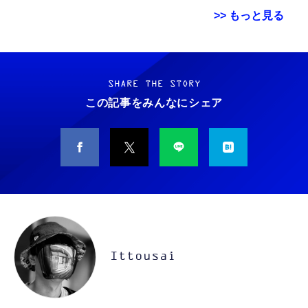
>> もっと見る
Grithope イヤホン タイプC【2026新モデル
霊界コミュニケーションロボット BAKETAN
耐久性】 有線イヤホン マイク付き HiFi音質
WARASHI ばけたん ワラシ 改 KAI
ノイズ低減 重低音 遅延なし
SHARE THE STORY
￥5,400
この記事をみんなにシェア
￥949
CASIO Moflin(モフリン）シルバー PE-
タイプc 寝ホンイヤホン 寝ホン type-c 有線
M10SR AIペット（コミュニケーションロボッ
睡眠用イヤホン 【音質強化バージョン
ト）
iPhone 15/16/17対応】横向きに寝ると耳が圧
迫されない ソフトシリコンで柔らかい 超軽量
￥53,900
￥2,199
超小型 外部ノイズ遮断 音質良い リモコン マ
イク付き 安眠 仕事 勉強 通勤通学最適（黑-
CASIO Moflin(モフリン）ゴールドPE-
typec）
Lightning to 3.5mm イヤホンジャック 変換
M10GD AIペット（コミュニケーションロボ
MFi認証 【ハイレゾ音質】 内蔵DAC 遅延な
ット）
Ittousai
し 48ビット/96KHz 音量調節対応
￥53,900
￥999