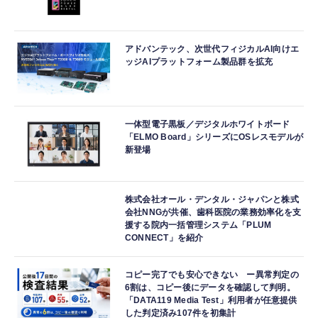
アドバンテック、次世代フィジカルAI向けエ
ッジAIプラットフォーム製品群を拡充
一体型電子黒板／デジタルホワイトボード
「ELMO Board」シリーズにOSレスモデルが
新登場
株式会社オール・デンタル・ジャパンと株式
会社NNGが共催、歯科医院の業務効率化を支
援する院内一括管理システム「PLUM
CONNECT」を紹介
コピー完了でも安心できない ー異常判定の
6割は、コピー後にデータを確認して判明。
「DATA119 Media Test」利用者が任意提供
した判定済み107件を初集計