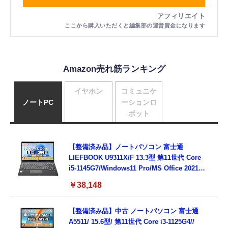
Amazon売れ筋ランキング
イヤホン
コミュニケ
ノートPC
ーションロ
ボット
【整備済み品】ノートパソコン 富士通
LIEFBOOK U9311X/F 13.3型 第11世代 Core
i5-1145G7/Windows11 Pro/MS Office 2021搭
載/Webカメラ/Wifi・Bluetooth・HDMI・
￥38,148
Type-C/360度回転対応/有線静音マウス付
属/180日保証(タッチスクリーン/メモリ
8GB,SSD256GB)
【整備済み品】中古 ノートパソコン 富士通
A5511/ 15.6型/ 第11世代 Core i3-1125G4//