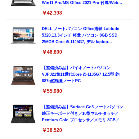
Win11 Pro/MS Office 2021 Pro 付属/Webカ
メラ/DVD/豊富な接続端子 (HDMI, VGA, USB
￥42,398
3.0)/ 有線静音マウス付属/ 180日保証（メモリ
16GB,SSD512GB）
DELL ノートパソコン Office搭载 Latitude
5320,13.3インチ 軽量 パソコン 8GB SSD
256GB Core i5-1145G7, デル laptop
windows 11,中古 ノートPC 日本語キーボー
￥46,800
ド付き (整備済み品)
【整備済み品】バイオノートパソコン
VJPJ21第11世代Core i5-1135G7 12.5型 約
887g超軽量ノートPC
￥55,980
【整備済み品】Surface Go3 ノートパソコン
純正キーボード付き／10型マルチタッチ／
Pentium Gold プロセッサ／メモリ 8GB／
SSD 128GB／Windows11 Office／WiFi-6
￥38,520
Bluetooth5.0／USB-C／1080p顔認証カメラ