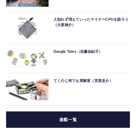
人知れず消えていったマイナーCPUを語ろう
（大原雄介）
Google Tales（佐藤由紀子）
てくのじ何でも実験室（宮里圭介）
連載一覧