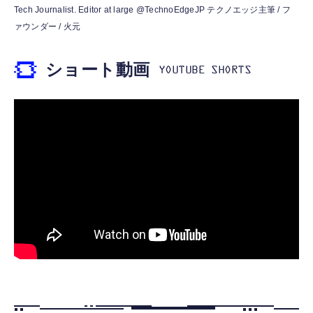
霊界コミュニケーションロボット BAKETAN
【HIFI音質】iphone イヤホンジャック ライ
Tech Journalist. Editor at large @TechnoEdgeJP テクノエッジ主筆 / フ
WARASHI ばけたん ワラシ 桃 MOMO
トニング イヤホン 変換 MFI認証 4極 内蔵
ァウンダー / 火元
DAC 遅延なし 音量調節/音楽
￥5,400
￥999
ショート動画
【ペットロボット 】lopeto AI robot チャー
寝ホン 睡眠用イヤホン 寝ながら 痛くない 超
ジングベース付き ロペット 充電ベース付き
軽量2.8g ASMR推薦 ワイヤレス
感情成長型 AI搭載 ペットロボット コミュニ
Bluetooth6.1 柔軟性高 安眠 仕事 ブルー
ケーションロボット 性格育成 会話 ジェスチ
￥55,782
ャー認識 タッチセンサー ペット級ファー あ
￥2,682
たたかな触り心地 着せ替え可能 アプリ連携
Gemini