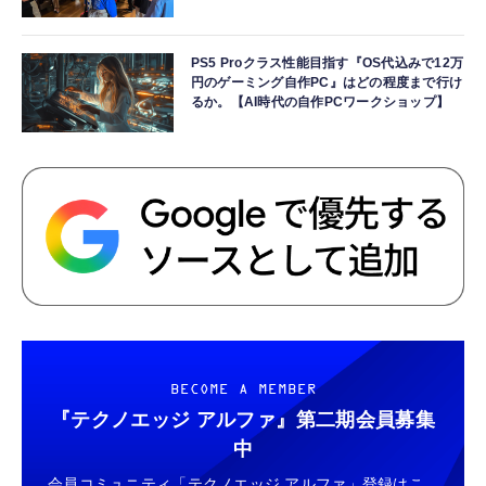
PS5 Proクラス性能目指す『OS代込みで12万
円のゲーミング自作PC』はどの程度まで行け
るか。【AI時代の自作PCワークショップ】
BECOME A MEMBER
『テクノエッジ アルファ』
第二期会員募集
中
会員コミュニティ「テクノエッジ アルファ」登録はこ