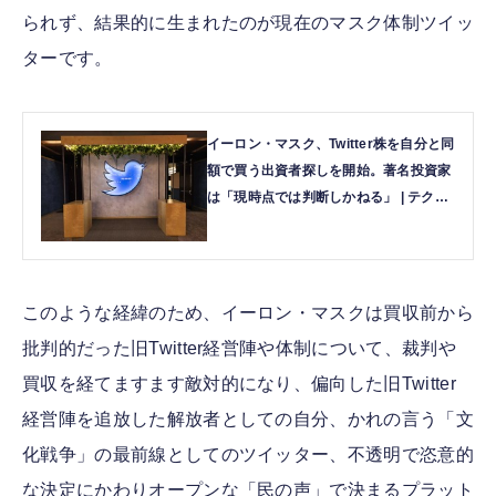
られず、結果的に生まれたのが現在のマスク体制ツイッ
ターです。
イーロン・マスク、Twitter株を自分と同
額で買う出資者探しを開始。著名投資家
は「現時点では判断しかねる」 | テクノ
エッジ TechnoEdge
このような経緯のため、イーロン・マスクは買収前から
批判的だった旧Twitter経営陣や体制について、裁判や
買収を経てますます敵対的になり、偏向した旧Twitter
経営陣を追放した解放者としての自分、かれの言う「文
化戦争」の最前線としてのツイッター、不透明で恣意的
な決定にかわりオープンな「民の声」で決まるプラット