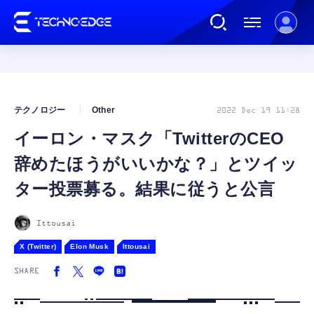
連載
テクノロジー
Other
2022 Dec 19 11:28
イーロン・マスク「TwitterのCEO
AI
辞めたほうがいいかな？」とツイッ
ガジェット
ター投票募る。結果に従うと公言
ゲーム
Ittousai
X (Twitter)
Elon Musk
Ittousai
カルチャー
SHARE
公式ストア