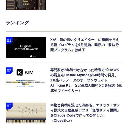
ランキング
Xが「質の高いクリエイター」に報酬を与え
る新プログラムを9月開始。既存の「収益分
配プログラム」は終了
専門家が2年気づかなかった暗号方式HAWK
の弱点をClaude Mythosが60時間で発見、
2.8兆パラメータのオープンウェイト
AI「Kimi K3」など生成AI技術5つを解説（生
成AIウィークリー）
本物と偽物を混ぜた演奏も。エリック・サテ
ィ様式の自動生成アプリ「無限サティ機関」
をClaude Codeで作って公開した
（CloseBox）