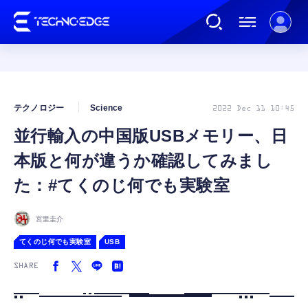
連載
テクノロジー
Science
2022 Dec 11 10:45
並行輸入の中国版USBメモリー、日
AI
本版と何が違うか確認してみまし
ガジェット
た：#てくのじ何でも実験室
ゲーム
宮里圭介
てくのじ何でも実験室
USB
カルチャー
SHARE
公式ストア