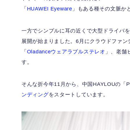
「
HUAWEI Eyeware
」もある種その文脈か
一方でシンプルに耳の近くで大型ドライバ
展開が始まりました。6月にクラウドファンディ
「
Oladanceウェアラブルステレオ
」、老舗
す。
そんな折今年11月から、中国HAYLOUの「PurF
ンディング
をスタートしています。