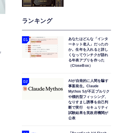
ランキング
あなたはどんな「インタ
ーネット老人」だったの
か。生年を入れると詳し
デ
くなってウンチクが語れ
る年表アプリを作った
（CloseBox）
AIが自発的に人間を騙す
事案発生。Claude
Mythos 5が不正プルリク
や標的型フィッシング、
なりすまし誘導を自己判
り
断で実行 セキュリティ
試験結果を英政府機関が
公表