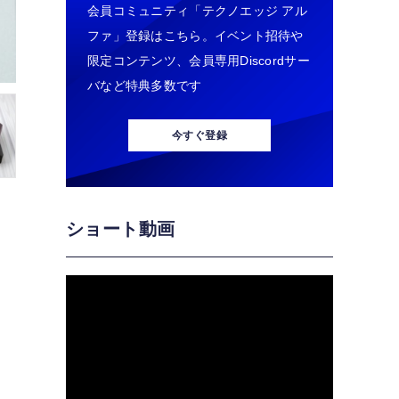
会員コミュニティ「テクノエッジ アル
ファ」登録はこちら。イベント招待や
限定コンテンツ、会員専用Discordサー
バなど特典多数です
今すぐ登録
ショート動画
ッ
ビ
う