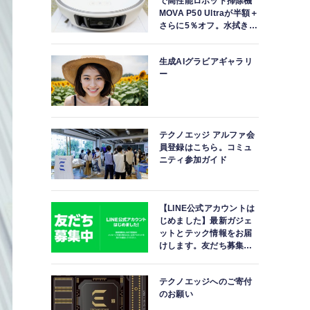
で高性能ロボット掃除機
MOVA P50 Ultraが半額＋
さらに5％オフ。水拭きモ
ップ自動洗浄・乾燥まで
対応ハイエンドモデル
生成AIグラビアギャラリ
ー
テクノエッジ アルファ会
員登録はこちら。コミュ
ニティ参加ガイド
【LINE公式アカウントは
じめました】最新ガジェ
ットとテック情報をお届
けします。友だち募集
中。
テクノエッジへのご寄付
のお願い