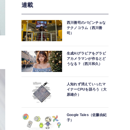
連載
西川善司のバビンチョな
テクノコラム（西川善
司）
生成AIグラビアをグラビ
アカメラマンが作るとど
うなる？（西川和久）
人知れず消えていったマ
イナーCPUを語ろう（大
原雄介）
Google Tales（佐藤由紀
子）