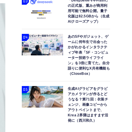
「DeepSeek-V4-Flash」
の正式版、重みが商用利
用可能で無料公開。量子
化版は82.5GBから（生成
AIクローズアップ）
あのSFやガジェット、ゲ
ームに何年生で出会った
かがわかるインタラクテ
ィブ年表「SF・コンピュ
ーター技術ライフライ
ン」を3倍に育てた。自分
語りに便利なX共有機能も
（CloseBox）
生成AIグラビアをグラビ
アカメラマンが作るとど
うなる？第71回：衣装チ
ェンジ、画像コピーから
アウトペイントまで、
Krea 2界隈はますます活
発に（西川和久）