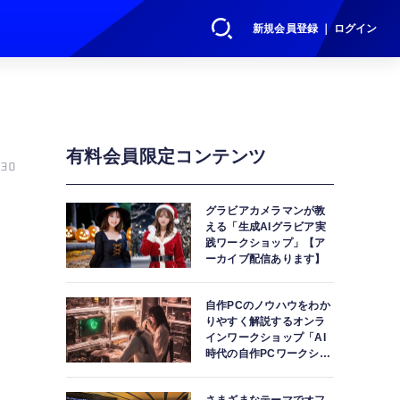
新規会員登録 ｜ ログイン
有料会員限定コンテンツ
30
グラビアカメラマンが教
える「生成AIグラビア実
践ワークショップ」【ア
ーカイブ配信あります】
自作PCのノウハウをわか
りやすく解説するオンラ
インワークショップ「AI
時代の自作PCワークショ
ップ」【アーカイブ配信
あります】