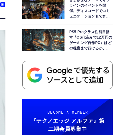
さまざまなテーマでオフ
ラインのイベントを開
催。ディスコードでコミ
ュニケーションもできま
す
PS5 Proクラス性能目指
す『OS代込みで12万円の
ゲーミング自作PC』はど
の程度まで行けるか。
【AI時代の自作PCワーク
ショップ】
BECOME A MEMBER
『テクノエッジ アルファ』
第
二期会員募集中