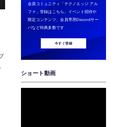
会員コミュニティ「テクノエッジ アル
ファ」登録はこちら。イベント招待や
限定コンテンツ、会員専用Discordサー
バなど特典多数です
今すぐ登録
プ
。
ショート動画
い