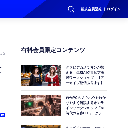
新規会員登録 ｜ ログイン
有料会員限定コンテンツ
35
量
グラビアカメラマンが教
える「生成AIグラビア実
践ワークショップ」【ア
ーカイブ配信あります】
自作PCのノウハウをわか
りやすく解説するオンラ
インワークショップ「AI
時代の自作PCワークショ
ップ」【アーカイブ配信
あります】