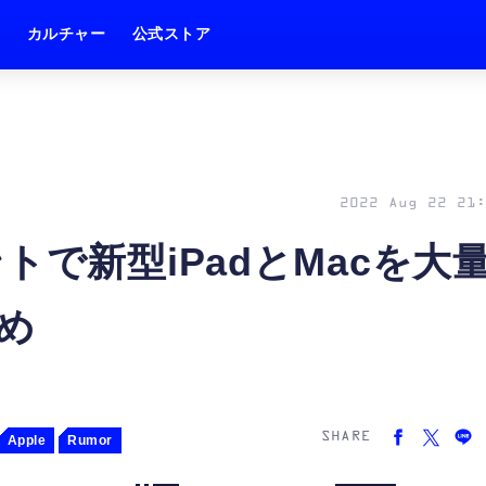
ム
カルチャー
公式ストア
2022 Aug 22 21:
トで新型iPadとMacを大
め
SHARE
Apple
Rumor