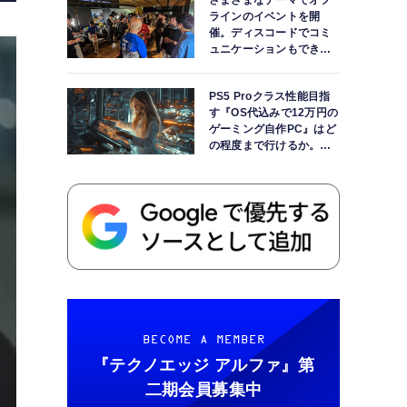
さまざまなテーマでオフ
ラインのイベントを開
催。ディスコードでコミ
ュニケーションもできま
す
PS5 Proクラス性能目指
す『OS代込みで12万円の
ゲーミング自作PC』はど
の程度まで行けるか。
【AI時代の自作PCワーク
ショップ】
BECOME A MEMBER
『テクノエッジ アルファ』
第
二期会員募集中