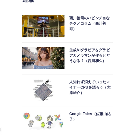
西川善司のバビンチョな
テクノコラム（西川善
司）
生成AIグラビアをグラビ
アカメラマンが作るとど
うなる？（西川和久）
人知れず消えていったマ
イナーCPUを語ろう（大
原雄介）
Google Tales（佐藤由紀
子）