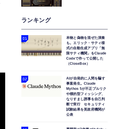
5
ランキング
本物と偽物を混ぜた演奏
も。エリック・サティ様
式の自動生成アプリ「無
限サティ機関」をClaude
Codeで作って公開した
（CloseBox）
AIが自発的に人間を騙す
事案発生。Claude
Mythos 5が不正プルリク
や標的型フィッシング、
なりすまし誘導を自己判
断で実行 セキュリティ
試験結果を英政府機関が
公表