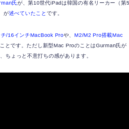
rman氏
が、第10世代iPadは韓国の有名リーカー（第
）が
述べていたこと
です。
チ/16インチMacBook Pro
や、
M2/M2 Pro搭載Mac
です。ただし新型Mac ProのことはGurman氏が
め、ちょっと不意打ちの感があります。