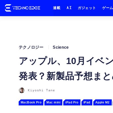
連載
AI
ガジェット
ゲー
テクノロジー
Science
アップル、10月イベン
発表？新製品予想まと
Kiyoshi Tane
MacBook Pro
Mac mini
iPad Pro
iPad
Apple M2