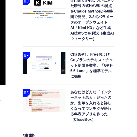
専門家が2年気づかなかっ
た暗号方式HAWKの弱点
をClaude Mythosが60時
間で発見、2.8兆パラメー
タのオープンウェイト
AI「Kimi K3」など生成
AI技術5つを解説（生成AI
ウィークリー）
ChatGPT、Freeおよび
Goプランのテキストチャ
ット制限を撤廃。「GPT-
5.6 Luna」を標準モデル
に採用
あなたはどんな「インタ
ーネット老人」だったの
ぼ
か。生年を入れると詳し
くなってウンチクが語れ
る年表アプリを作った
（CloseBox）
連載