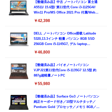
8GB,SSD256GB)
【整備済み品】中古 ノートパソコン 富士通
A5511/ 15.6型/ 第11世代 Core i3-1125G4//
Win11 Pro/MS Office 2021 Pro 付属/Webカ
メラ/DVD/豊富な接続端子 (HDMI, VGA, USB
￥42,398
3.0)/ 有線静音マウス付属/ 180日保証（メモリ
16GB,SSD512GB）
DELL ノートパソコン Office搭载 Latitude
5320,13.3インチ 軽量 パソコン 8GB SSD
256GB Core i5-1145G7, デル laptop
windows 11,中古 ノートPC 日本語キーボー
￥46,800
ド付き (整備済み品)
【整備済み品】バイオノートパソコン
VJPJ21第11世代Core i5-1135G7 12.5型 約
887g超軽量ノートPC
￥55,980
【整備済み品】Surface Go3 ノートパソコン
純正キーボード付き／10型マルチタッチ／
Pentium Gold プロセッサ／メモリ 8GB／