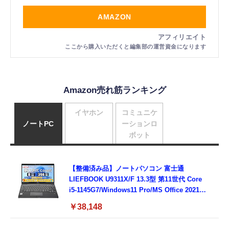
AMAZON
Amazon売れ筋ランキング
イヤホン
コミュニケ
ノートPC
ーションロ
ボット
【整備済み品】ノートパソコン 富士通
LIEFBOOK U9311X/F 13.3型 第11世代 Core
i5-1145G7/Windows11 Pro/MS Office 2021搭
載/Webカメラ/Wifi・Bluetooth・HDMI・
￥38,148
Type-C/360度回転対応/有線静音マウス付
属/180日保証(タッチスクリーン/メモリ