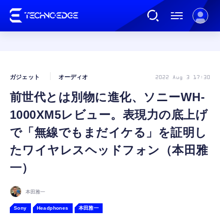
連載
ガジェット
オーディオ
2022 Aug 3 17:30
前世代とは別物に進化、ソニーWH-
AI
1000XM5レビュー。表現力の底上げ
ガジェット
で「無線でもまだイケる」を証明し
たワイヤレスヘッドフォン（本田雅
ゲーム
一）
カルチャー
本田雅一
Sony
Headphones
本田雅一
公式ストア