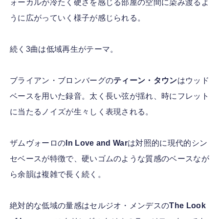
ォーカルが冷たく硬さを感じる部屋の空間に染み渡るよ
うに広がっていく様子が感じられる。
続く3曲は低域再生がテーマ。
ブライアン・ブロンバーグの
ティーン・タウン
はウッド
ベースを用いた録音。太く長い弦が揺れ、時にフレット
に当たるノイズが生々しく表現される。
ザムヴォーロの
In Love and War
は対照的に現代的シン
セベースが特徴で、硬いゴムのような質感のベースなが
ら余韻は複雑で長く続く。
絶対的な低域の量感はセルジオ・メンデスの
The Look