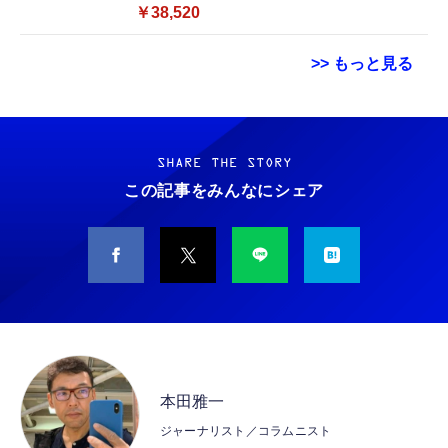
SSD 128GB／Windows11 Office／WiFi-6
￥38,520
Bluetooth5.0／USB-C／1080p顔認証カメラ
>> もっと見る
Grithope イヤホン タイプC【2026新モデル
霊界コミュニケーションロボット BAKETAN
耐久性】 有線イヤホン マイク付き HiFi音質
WARASHI ばけたん ワラシ 改 KAI
ノイズ低減 重低音 遅延なし
SHARE THE STORY
￥5,400
この記事をみんなにシェア
￥949
CASIO Moflin(モフリン）シルバー PE-
タイプc 寝ホンイヤホン 寝ホン type-c 有線
M10SR AIペット（コミュニケーションロボッ
睡眠用イヤホン 【音質強化バージョン
ト）
iPhone 15/16/17対応】横向きに寝ると耳が圧
迫されない ソフトシリコンで柔らかい 超軽量
￥53,900
￥2,199
超小型 外部ノイズ遮断 音質良い リモコン マ
イク付き 安眠 仕事 勉強 通勤通学最適（黑-
CASIO Moflin(モフリン）ゴールドPE-
typec）
Lightning to 3.5mm イヤホンジャック 変換
M10GD AIペット（コミュニケーションロボ
MFi認証 【ハイレゾ音質】 内蔵DAC 遅延な
本田雅一
ット）
し 48ビット/96KHz 音量調節対応
ジャーナリスト／コラムニスト
￥53,900