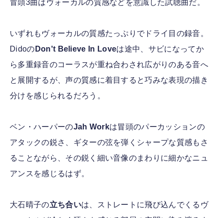
冒頭3曲はヴォーカルの質感などを意識した試聴曲だ。
いずれもヴォーカルの質感たっぷりでドライ目の録音。
Didoの
Don't Believe In Love
は途中、サビになってか
ら多重録音のコーラスが重ね合わされ広がりのある音へ
と展開するが、声の質感に着目すると巧みな表現の描き
分けを感じられるだろう。
ベン・ハーパーの
Jah Work
は冒頭のパーカッションの
アタックの鋭さ、ギターの弦を弾くシャープな質感もさ
ることながら、その鋭く細い音像のまわりに細かなニュ
アンスを感じるはず。
大石晴子の
立ち合い
は、ストレートに飛び込んでくるヴ