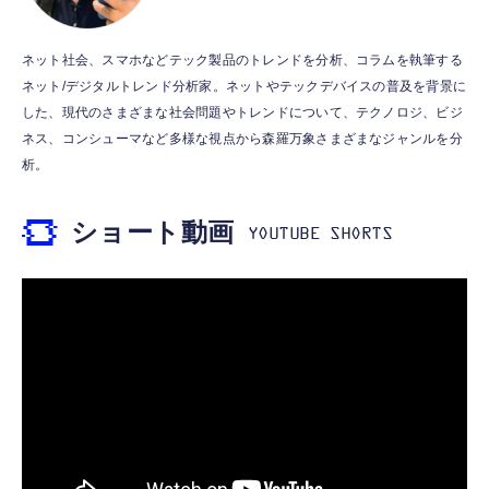
￥999
霊界コミュニケーションロボット BAKETAN
【HIFI音質】iphone イヤホンジャック ライ
ネット社会、スマホなどテック製品のトレンドを分析、コラムを執筆する
WARASHI ばけたん ワラシ 桃 MOMO
トニング イヤホン 変換 MFI認証 4極 内蔵
ネット/デジタルトレンド分析家。ネットやテックデバイスの普及を背景に
DAC 遅延なし 音量調節/音楽
￥5,400
した、現代のさまざまな社会問題やトレンドについて、テクノロジ、ビジ
￥999
ネス、コンシューマなど多様な視点から森羅万象さまざまなジャンルを分
析。
【ペットロボット 】lopeto AI robot チャー
寝ホン 睡眠用イヤホン 寝ながら 痛くない 超
ジングベース付き ロペット 充電ベース付き
軽量2.8g ASMR推薦 ワイヤレス
感情成長型 AI搭載 ペットロボット コミュニ
ショート動画
Bluetooth6.1 柔軟性高 安眠 仕事 ブルー
ケーションロボット 性格育成 会話 ジェスチ
￥55,782
ャー認識 タッチセンサー ペット級ファー あ
￥2,682
たたかな触り心地 着せ替え可能 アプリ連携
Gemini