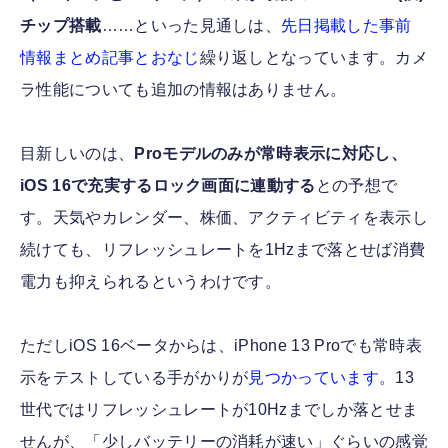
チップ搭載
……といった見通しは、
先日掲載した事前
情報まとめ記事とおなじ
繰り返しとなっています。カメ
ラ性能についても追加の情報はありません。
目新しいのは、
Proモデルのみが常時表示に対応し、
iOS 16で充実するロック画面に連動する
との予想で
す。天気やカレンダー、株価、アクティビティを表示し
続けても、リフレッシュレートを1Hzまで落とせば消費
電力も抑えられるというわけです。
ただしiOS 16ベータからは、iPhone 13 Proでも常時表
示をテストしている手がかりが
見つかっています
。13
世代ではリフレッシュレートが10Hzまでしか落とせま
せんが、「少しバッテリーの消耗が速い」ぐらいの感覚