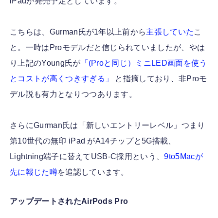
iPadが発売予定としています。
こちらは、Gurman氏が1年以上前から
主張していた
こ
と。一時はProモデルだと信じられていましたが、やは
り上記のYoung氏が
「(Proと同じ）ミニLED画面を使う
とコストが高くつきすぎる」
と指摘しており、非Proモ
デル説も有力となりつつあります。
さらにGurman氏は「新しいエントリーレベル」つまり
第10世代の無印 iPad がA14チップと5G搭載、
Lightning端子に替えてUSB-C採用という、
9to5Macが
先に報じた噂
を追認しています。
アップデートされたAirPods Pro