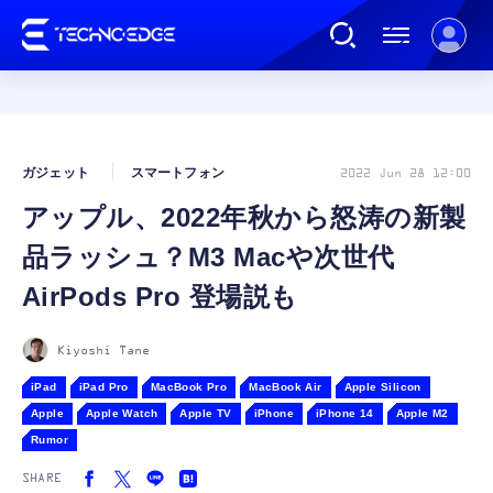
連載
ガジェット
スマートフォン
2022 Jun 28 12:00
アップル、2022年秋から怒涛の新製
AI
品ラッシュ？M3 Macや次世代
ガジェット
AirPods Pro 登場説も
ゲーム
Kiyoshi Tane
iPad
iPad Pro
MacBook Pro
MacBook Air
Apple Silicon
Apple
Apple Watch
Apple TV
iPhone
iPhone 14
Apple M2
カルチャー
Rumor
SHARE
公式ストア