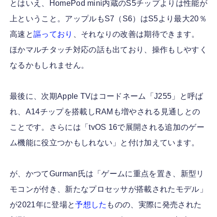
とはいえ、HomePod mini内蔵のS5チップよりは性能が
上ということ。アップルもS7（S6）はS5より最大20％
高速と
謳っており
、それなりの改善は期待できます。
ほかマルチタッチ対応の話も出ており、操作もしやすく
なるかもしれません。
最後に、次期Apple TVはコードネーム「J255」と呼ば
れ、A14チップを搭載しRAMも増やされる見通しとの
ことです。さらには「tvOS 16で展開される追加のゲー
ム機能に役立つかもしれない」と付け加えています。
が、かつてGurman氏は「ゲームに重点を置き、新型リ
モコンが付き、新たなプロセッサが搭載されたモデル」
が2021年に登場と
予想した
ものの、実際に発売された