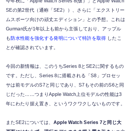
今年秋に「Apple Watch Series 8(仮）」とApple Watch
SEの第2世代（通称「SE2））、さらに「エクストリー
ムスポーツ向けの頑丈エディション」との予想。これは
Gurman氏が1年以上も前から主張しており、アップル
も
防水性能を強化する発明について特許を取得
したこ
とが確認されています。
今回の新情報は、このうちSeries 8とSE2に関するもの
です。ただし、Series 8に搭載される「S8」プロセッ
サは前モデルのS7と同じであり、S7もその前のS6と同
じだった……つまりApple Watch上位モデルの性能は3
年にわたり据え置き、というワクワクしないものです。
またSE2については、
Apple Watch Series 7と同じ大