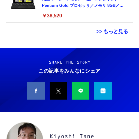
Pentium Gold プロセッサ／メモリ 8GB／
SSD 128GB／Windows11 Office／WiFi-6
￥38,520
Bluetooth5.0／USB-C／1080p顔認証カメラ
>> もっと見る
Grithope イヤホン タイプC【2026新モデル
霊界コミュニケーションロボット BAKETAN
耐久性】 有線イヤホン マイク付き HiFi音質
WARASHI ばけたん ワラシ 改 KAI
ノイズ低減 重低音 遅延なし
SHARE THE STORY
￥5,400
この記事をみんなにシェア
￥949
CASIO Moflin(モフリン）シルバー PE-
タイプc 寝ホンイヤホン 寝ホン type-c 有線
M10SR AIペット（コミュニケーションロボッ
睡眠用イヤホン 【音質強化バージョン
ト）
iPhone 15/16/17対応】横向きに寝ると耳が圧
迫されない ソフトシリコンで柔らかい 超軽量
￥53,900
￥2,199
超小型 外部ノイズ遮断 音質良い リモコン マ
イク付き 安眠 仕事 勉強 通勤通学最適（黑-
CASIO Moflin(モフリン）ゴールドPE-
typec）
Lightning to 3.5mm イヤホンジャック 変換
M10GD AIペット（コミュニケーションロボ
MFi認証 【ハイレゾ音質】 内蔵DAC 遅延な
Kiyoshi Tane
ット）