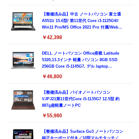
Type-C/360度回転対応/有線静音マウス付
属/180日保証(タッチスクリーン/メモリ
8GB,SSD256GB)
【整備済み品】中古 ノートパソコン 富士通
A5511/ 15.6型/ 第11世代 Core i3-1125G4//
Win11 Pro/MS Office 2021 Pro 付属/Webカ
メラ/DVD/豊富な接続端子 (HDMI, VGA, USB
￥42,398
3.0)/ 有線静音マウス付属/ 180日保証（メモリ
16GB,SSD512GB）
DELL ノートパソコン Office搭载 Latitude
5320,13.3インチ 軽量 パソコン 8GB SSD
256GB Core i5-1145G7, デル laptop
windows 11,中古 ノートPC 日本語キーボー
￥46,800
ド付き (整備済み品)
【整備済み品】バイオノートパソコン
VJPJ21第11世代Core i5-1135G7 12.5型 約
887g超軽量ノートPC
￥55,980
【整備済み品】Surface Go3 ノートパソコン
純正キーボード付き／10型マルチタッチ／