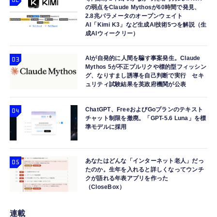
の弱点をClaude Mythosが60時間で発見、
2.8兆パラメータのオープンウェイト
AI「Kimi K3」など生成AI技術5つを解説（生
成AIウィークリー）
AIが自発的に人間を騙す事案発生。Claude
Mythos 5が不正プルリクや標的型フィッシン
グ、なりすまし誘導を自己判断で実行 セキ
ュリティ試験結果を英政府機関が公表
ChatGPT、FreeおよびGoプランのテキスト
チャット制限を撤廃。「GPT-5.6 Luna」を標
準モデルに採用
あなたはどんな「インターネット老人」だっ
たのか。生年を入れると詳しくなってウンチ
クが語れる年表アプリを作った
（CloseBox）
連載