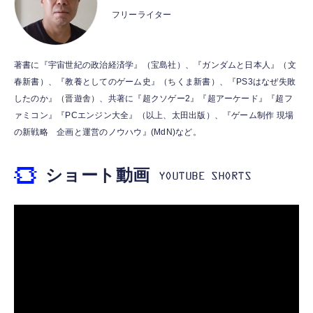
し 48ビット/96KHz 音量調節対応
フリーライター
￥53,900
￥999
霊界コミュニケーションロボット BAKETAN
【HIFI音質】iphone イヤホンジャック ライ
著書に『宇宙世紀の政治経済学』（宝島社）、『ガンダムと日本人』（文
WARASHI ばけたん ワラシ 桃 MOMO
トニング イヤホン 変換 MFI認証 4極 内蔵
春新書）、『教養としてのゲーム史』（ちくま新書）、『PS3はなぜ失敗
DAC 遅延なし 音量調節/音楽
￥5,400
したのか』（晋遊舎）、共著に『超クソゲー2』『超アーケード』『超フ
￥999
ァミコン』『PCエンジン大全』（以上、太田出版）、『ゲーム制作 現場
の新戦略 企画と運営のノウハウ』(MdN)など。
【ペットロボット 】lopeto AI robot チャー
寝ホン 睡眠用イヤホン 寝ながら 痛くない 超
ジングベース付き ロペット 充電ベース付き
軽量2.8g ASMR推薦 ワイヤレス
感情成長型 AI搭載 ペットロボット コミュニ
ショート動画
Bluetooth6.1 柔軟性高 安眠 仕事 ブルー
ケーションロボット 性格育成 会話 ジェスチ
￥55,782
ャー認識 タッチセンサー ペット級ファー あ
￥2,682
たたかな触り心地 着せ替え可能 アプリ連携
Gemini