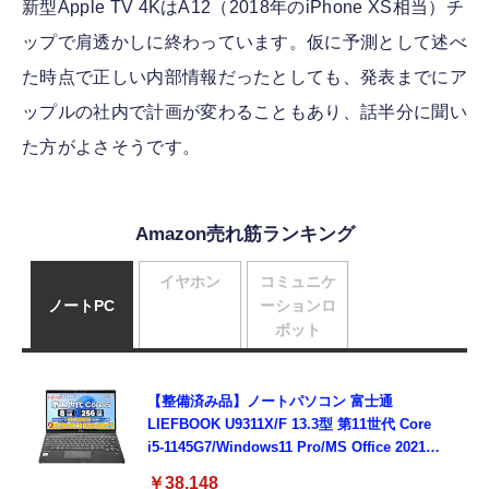
新型Apple TV 4KはA12（2018年のiPhone XS相当）チ
ップで肩透かしに終わっています。仮に予測として述べ
た時点で正しい内部情報だったとしても、発表までにア
ップルの社内で計画が変わることもあり、話半分に聞い
た方がよさそうです。
Amazon売れ筋ランキング
イヤホン
コミュニケ
ノートPC
ーションロ
ボット
【整備済み品】ノートパソコン 富士通
LIEFBOOK U9311X/F 13.3型 第11世代 Core
i5-1145G7/Windows11 Pro/MS Office 2021搭
載/Webカメラ/Wifi・Bluetooth・HDMI・
￥38,148