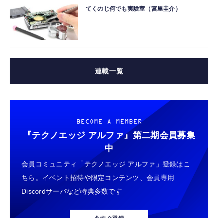
てくのじ何でも実験室（宮里圭介）
連載一覧
BECOME A MEMBER
『テクノエッジ アルファ』
第二期会員募集
中
会員コミュニティ「テクノエッジ アルファ」登録はこ
ちら。イベント招待や限定コンテンツ、会員専用
Discordサーバなど特典多数です