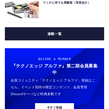
てくのじ何でも実験室（宮里圭介）
連載一覧
BECOME A MEMBER
『テクノエッジ アルファ』
第二期会員募集
中
会員コミュニティ「テクノエッジ アルファ」登録はこ
ちら。イベント招待や限定コンテンツ、会員専用
Discordサーバなど特典多数です
今すぐ登録