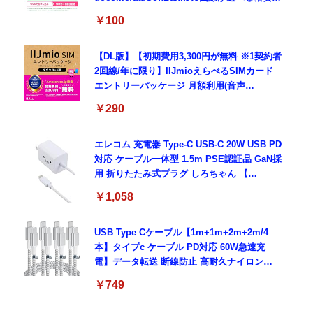
SIMカード【Amazon.co.jp限定】
￥100
【DL版】【初期費用3,300円が無料 ※1契約者
2回線/年に限り】IIJmioえらべるSIMカード
エントリーパッケージ 月額利用(音声
SIM/SMS)[ドコモ・au回線]・(データ/eSIM/
￥290
プリペイド)[ドコモ回線]IM-B327
エレコム 充電器 Type-C USB-C 20W USB PD
対応 ケーブル一体型 1.5m PSE認証品 GaN採
用 折りたたみ式プラグ しろちゃん 【
iPhone16 15 等対応】 EC-AC6920WF
￥1,058
USB Type Cケーブル【1m+1m+2m+2m/4
本】タイプc ケーブル PD対応 60W急速充
電】データ転送 断線防止 高耐久ナイロン
iPhone 17/iPhone 16 /iPhone 15 /
￥749
MacBook、iPad Pro/Air、Galaxy、Sony、
Pixel Type C機種対応