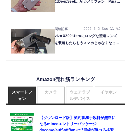
はDeepSeek。AIカメラフォン「Pura
80」シリーズに触れてきた（スマホ沼）
2025.5.3 Sat 11:45
vivo X200 Ultraにロングな望遠レンズ
を装着したらもうスマホじゃなくなった
（スマホ沼）
Amazon売れ筋ランキング
スマートフ
カメラ
ウェアラブ
イヤホン
ォン
ルデバイス
【ダウンロード版】契約事務手数料が無料に
なるmineoエントリーパッケージ
docomo/au/SoftBankの3回線が選べる格安