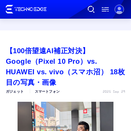
連載
【100倍望遠AI補正対決】
AI
Google（Pixel 10 Pro）vs.
HUAWEI vs. vivo（スマホ沼） 18枚
ガジェット
目の写真・画像
ガジェット
スマートフォン
2025 Sep 29
ゲーム
カルチャー
公式ストア