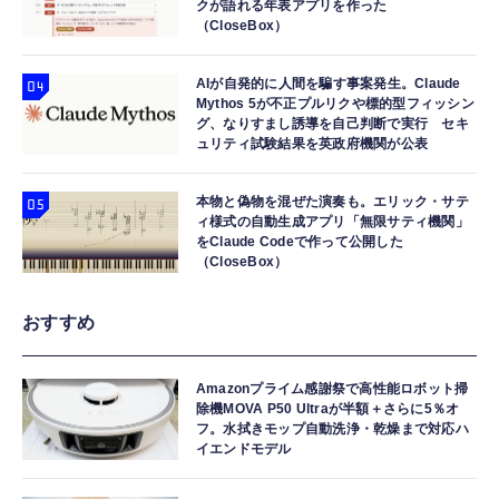
クが語れる年表アプリを作った
（CloseBox）
AIが自発的に人間を騙す事案発生。Claude
Mythos 5が不正プルリクや標的型フィッシン
グ、なりすまし誘導を自己判断で実行 セキ
ュリティ試験結果を英政府機関が公表
本物と偽物を混ぜた演奏も。エリック・サテ
ィ様式の自動生成アプリ「無限サティ機関」
をClaude Codeで作って公開した
（CloseBox）
おすすめ
Amazonプライム感謝祭で高性能ロボット掃
除機MOVA P50 Ultraが半額＋さらに5％オ
フ。水拭きモップ自動洗浄・乾燥まで対応ハ
イエンドモデル