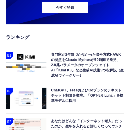
Android TV 14.0搭載 HiFiスピーカー内蔵 天
調光レンズ IPX4防水シャイニーブラック / グ
MFi認証 【ハイレゾ音質】 内蔵DAC 遅延な
今すぐ登録
井 静音 0.5M短距離投影 WiFi6 Bluetooth5.4
リーン 50mm 0RW4012
し 48ビット/96KHz 音量調節対応
350"大画面 自動台形補正 ホームシアター
￥9,579
￥89,100
￥999
HDMI/スマホ/PC/DVD/Switchなどに対応 プ
レゼント 日本語説明書
双眼鏡 ライブ用 10倍 オペラグラス 防振
gpsタグ 紛失防止タグ 【iOS/Android両対
【HIFI音質】iphone イヤホンジャック ライ
ランキング
Bak4 FMC 25mm対物レンズ IPX防水 メガネ
応】 スマートタグ 忘れ物防止器 高精度測位
トニング イヤホン 変換 MFI認証 4極 内蔵
対応 軽量 (ブラック-10*25)
GPSトラッカー 追跡タグ 月額料金なし IPX7
DAC 遅延なし 音量調節/音楽
防水 小型 軽量 鍵 財布 車 子ども 高齢者 ペッ
専門家が2年気づかなかった暗号方式HAWK
￥1,780
￥1,699
￥999
の弱点をClaude Mythosが60時間で発見、
ト見守り キーホルダー付属 (2個セット：ブラ
2.8兆パラメータのオープンウェイト
ック)
AI「Kimi K3」など生成AI技術5つを解説（生
小型カメラ 隠しカメラ 4K画質 8-10時間録画
Apple Watch 45mm 44mm 一体型 バンド ケ
寝ホン 睡眠用イヤホン 寝ながら 痛くない 超
成AIウィークリー）
防犯カメラ OTG性能対応 256GB対応 180度
ース【Apple Watch SE3/9/8/7/SE2/SE/6/5/4
軽量2.8g ASMR推薦 ワイヤレス
回転レンズ 単独録音 暗視機能 解像度設定
対応】 耐衝撃 PC TPU 二重構造 スポーツバ
Bluetooth6.1 柔軟性高 安眠 仕事 ブルー
ChatGPT、FreeおよびGoプランのテキスト
150°広角 動体検知 携帯便利 記録 会議 商談
ンド 落下 衝撃吸収 耐久性 傷防止 ラギッド・
￥7,999
￥2,999
￥2,682
チャット制限を撤廃。「GPT-5.6 Luna」を標
日本語取扱付き
アーマー・プロ 062CS25324 (ブラック)
準モデルに採用
あなたはどんな「インターネット老人」だっ
たのか。生年を入れると詳しくなってウンチ