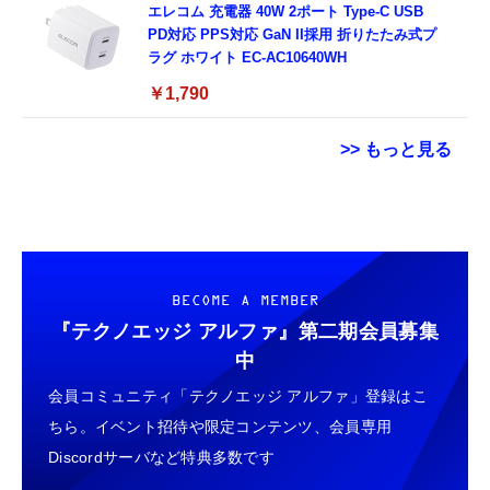
エレコム 充電器 40W 2ポート Type-C USB
PD対応 PPS対応 GaN II採用 折りたたみ式プ
ラグ ホワイト EC-AC10640WH
￥1,790
>> もっと見る
スマホ望遠レンズ 単眼鏡【アップグレード
用 Garmin FORERUNNER 70 / 170 / 170
Grithope イヤホン タイプC【2026新モデル
版】 25倍高倍率 90g軽量 明るくクリアな視
Music ガラスフィルム 保護フィルム 【3枚セ
耐久性】 有線イヤホン マイク付き HiFi音質
界 耐久性と のある金属ボディ 安定感のある
ット 国産旭硝子素材】 用 ガーミン
ノイズ低減 重低音 遅延なし
三脚付き レンズクリップ付き
FORERUNNER 70/170/170 Music フィルム
￥3,579
￥698
￥949
BECOME A MEMBER
iPhone/Android多機種対応 ライブ コンサー
高透過率 超薄型 用 ガーミン Forerunner 170
ト スポーツ観戦 バードウォッチング 旅行
液晶 保護フィルム 耐衝撃 全面保護 自動吸着
『テクノエッジ アルファ』
第二期会員募集
HDMIミラーキャスト【2026年・高性能チッ
気泡なし 簡単貼り付け ( 対応 Forerunner
GARMIN(ガーミン) Venu 3 Black/Slate
タイプc 寝ホンイヤホン 寝ホン type-c 有線
中
プ搭載】4K/1080P対応 スマホ画面をテレビ
170 Music フィルム )
AMOLEDディスプレイ搭載 美麗液晶スマート
睡眠用イヤホン 【音質強化バージョン
会員コミュニティ「テクノエッジ アルファ」登録はこ
に映す ミラーリング接続
ウォッチ 高性能GPS内蔵 【日本正規品】心
iPhone 15/16/17対応】横向きに寝ると耳が圧
iPhone/Android/Windows/Mac OS対応 モー
電図(ECG)アプリ対応モデル
迫されない ソフトシリコンで柔らかい 超軽量
ちら。イベント招待や限定コンテンツ、会員専用
￥2,088
￥47,691
￥2,199
ド切替不要 簡単セットアップ アプリ互換性あ
超小型 外部ノイズ遮断 音質良い リモコン マ
Discordサーバなど特典多数です
り YouTube視聴可能 大画面で楽しめる 日本
イク付き 安眠 仕事 勉強 通勤通学最適（黑-
語取扱説明書付き（ブラック）
プロジェクター 家庭用 小型 ぷろじえくたー
Ray-Ban Meta スマートグラス WAYFARER
typec）
Lightning to 3.5mm イヤホンジャック 変換