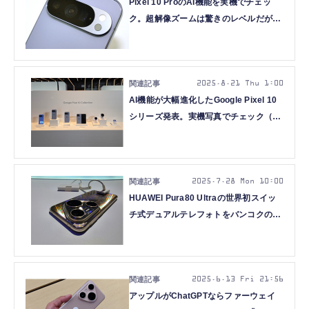
Pixel 10 ProのAI機能を実機でチェッ
ク。超解像ズームは驚きのレベルだが、
本当に写真なのかという疑問も（石野純
也）
2025.8.21 Thu 1:00
AI機能が大幅進化したGoogle Pixel 10
シリーズ発表。実機写真でチェック（ス
マホ沼）
2025.7.28 Mon 10:00
HUAWEI Pura80 Ultraの世界初スイッ
チ式デュアルテレフォトをバンコクの発
表会で体験してきた（スマホ沼）
2025.6.13 Fri 21:56
アップルがChatGPTならファーウェイ