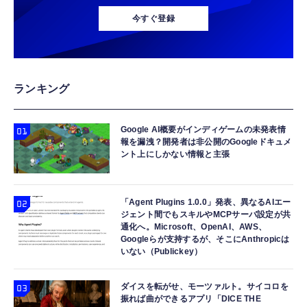
Android TV 14.0搭載 HiFiスピーカー内蔵 天
調光レンズ IPX4防水シャイニーブラック / グ
MFi認証 【ハイレゾ音質】 内蔵DAC 遅延な
今すぐ登録
井 静音 0.5M短距離投影 WiFi6 Bluetooth5.4
リーン 50mm 0RW4012
し 48ビット/96KHz 音量調節対応
350"大画面 自動台形補正 ホームシアター
￥9,579
￥89,100
￥999
HDMI/スマホ/PC/DVD/Switchなどに対応 プ
レゼント 日本語説明書
双眼鏡 ライブ用 10倍 オペラグラス 防振
gpsタグ 紛失防止タグ 【iOS/Android両対
【HIFI音質】iphone イヤホンジャック ライ
ランキング
Bak4 FMC 25mm対物レンズ IPX防水 メガネ
応】 スマートタグ 忘れ物防止器 高精度測位
トニング イヤホン 変換 MFI認証 4極 内蔵
対応 軽量 (ブラック-10*25)
GPSトラッカー 追跡タグ 月額料金なし IPX7
DAC 遅延なし 音量調節/音楽
防水 小型 軽量 鍵 財布 車 子ども 高齢者 ペッ
Google AI概要がインディゲームの未発表情
￥1,780
￥1,699
￥999
報を漏洩？開発者は非公開のGoogleドキュメ
ト見守り キーホルダー付属 (2個セット：ブラ
ント上にしかない情報と主張
ック)
小型カメラ 隠しカメラ 4K画質 8-10時間録画
Apple Watch 45mm 44mm 一体型 バンド ケ
寝ホン 睡眠用イヤホン 寝ながら 痛くない 超
防犯カメラ OTG性能対応 256GB対応 180度
ース【Apple Watch SE3/9/8/7/SE2/SE/6/5/4
軽量2.8g ASMR推薦 ワイヤレス
回転レンズ 単独録音 暗視機能 解像度設定
対応】 耐衝撃 PC TPU 二重構造 スポーツバ
Bluetooth6.1 柔軟性高 安眠 仕事 ブルー
「Agent Plugins 1.0.0」発表、異なるAIエー
ジェント間でもスキルやMCPサーバ設定が共
150°広角 動体検知 携帯便利 記録 会議 商談
ンド 落下 衝撃吸収 耐久性 傷防止 ラギッド・
￥7,999
￥2,999
￥2,682
通化へ。Microsoft、OpenAI、AWS、
日本語取扱付き
アーマー・プロ 062CS25324 (ブラック)
Googleらが支持するが、そこにAnthropicは
いない（Publickey）
ダイスを転がせ、モーツァルト。サイコロを
振れば曲ができるアプリ「DICE THE