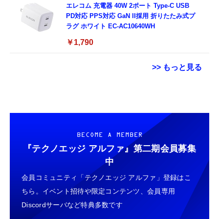
エレコム 充電器 40W 2ポート Type-C USB
PD対応 PPS対応 GaN II採用 折りたたみ式プ
ラグ ホワイト EC-AC10640WH
￥1,790
>> もっと見る
スマホ望遠レンズ 単眼鏡【アップグレード
用 Garmin FORERUNNER 70 / 170 / 170
Grithope イヤホン タイプC【2026新モデル
版】 25倍高倍率 90g軽量 明るくクリアな視
Music ガラスフィルム 保護フィルム 【3枚セ
耐久性】 有線イヤホン マイク付き HiFi音質
界 耐久性と のある金属ボディ 安定感のある
ット 国産旭硝子素材】 用 ガーミン
ノイズ低減 重低音 遅延なし
三脚付き レンズクリップ付き
FORERUNNER 70/170/170 Music フィルム
￥3,579
￥698
￥949
BECOME A MEMBER
iPhone/Android多機種対応 ライブ コンサー
高透過率 超薄型 用 ガーミン Forerunner 170
ト スポーツ観戦 バードウォッチング 旅行
液晶 保護フィルム 耐衝撃 全面保護 自動吸着
『テクノエッジ アルファ』
第二期会員募集
HDMIミラーキャスト【2026年・高性能チッ
気泡なし 簡単貼り付け ( 対応 Forerunner
GARMIN(ガーミン) Venu 3 Black/Slate
タイプc 寝ホンイヤホン 寝ホン type-c 有線
中
プ搭載】4K/1080P対応 スマホ画面をテレビ
170 Music フィルム )
AMOLEDディスプレイ搭載 美麗液晶スマート
睡眠用イヤホン 【音質強化バージョン
会員コミュニティ「テクノエッジ アルファ」登録はこ
に映す ミラーリング接続
ウォッチ 高性能GPS内蔵 【日本正規品】心
iPhone 15/16/17対応】横向きに寝ると耳が圧
iPhone/Android/Windows/Mac OS対応 モー
電図(ECG)アプリ対応モデル
迫されない ソフトシリコンで柔らかい 超軽量
ちら。イベント招待や限定コンテンツ、会員専用
￥2,088
￥47,691
￥2,199
ド切替不要 簡単セットアップ アプリ互換性あ
超小型 外部ノイズ遮断 音質良い リモコン マ
Discordサーバなど特典多数です
り YouTube視聴可能 大画面で楽しめる 日本
イク付き 安眠 仕事 勉強 通勤通学最適（黑-
語取扱説明書付き（ブラック）
プロジェクター 家庭用 小型 ぷろじえくたー
Ray-Ban Meta スマートグラス WAYFARER
typec）
Lightning to 3.5mm イヤホンジャック 変換