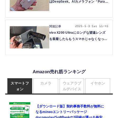
はDeepSeek。AIカメラフォン「Pura
80」シリーズに触れてきた（スマホ沼）
2025.5.3 Sat 11:45
vivo X200 Ultraにロングな望遠レンズ
を装着したらもうスマホじゃなくなった
（スマホ沼）
Amazon売れ筋ランキング
スマートフ
カメラ
ウェアラブ
イヤホン
ォン
ルデバイス
【ダウンロード版】契約事務手数料が無料に
なるmineoエントリーパッケージ
docomo/au/SoftBankの3回線が選べる格安