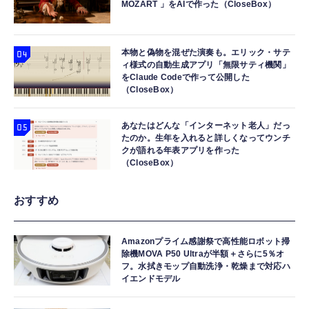
MOZART 」をAIで作った（CloseBox）
本物と偽物を混ぜた演奏も。エリック・サテ
ィ様式の自動生成アプリ「無限サティ機関」
をClaude Codeで作って公開した
（CloseBox）
あなたはどんな「インターネット老人」だっ
たのか。生年を入れると詳しくなってウンチ
クが語れる年表アプリを作った
（CloseBox）
おすすめ
Amazonプライム感謝祭で高性能ロボット掃
除機MOVA P50 Ultraが半額＋さらに5％オ
フ。水拭きモップ自動洗浄・乾燥まで対応ハ
イエンドモデル