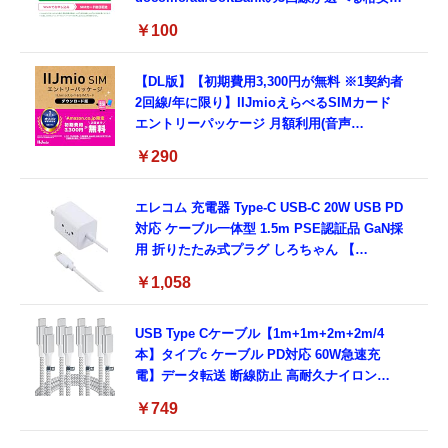
SIMカード【Amazon.co.jp限定】
￥100
【DL版】【初期費用3,300円が無料 ※1契約者
2回線/年に限り】IIJmioえらべるSIMカード
エントリーパッケージ 月額利用(音声
SIM/SMS)[ドコモ・au回線]・(データ/eSIM/
￥290
プリペイド)[ドコモ回線]IM-B327
エレコム 充電器 Type-C USB-C 20W USB PD
対応 ケーブル一体型 1.5m PSE認証品 GaN採
用 折りたたみ式プラグ しろちゃん 【
iPhone16 15 等対応】 EC-AC6920WF
￥1,058
USB Type Cケーブル【1m+1m+2m+2m/4
本】タイプc ケーブル PD対応 60W急速充
電】データ転送 断線防止 高耐久ナイロン
iPhone 17/iPhone 16 /iPhone 15 /
￥749
MacBook、iPad Pro/Air、Galaxy、Sony、
Pixel Type C機種対応