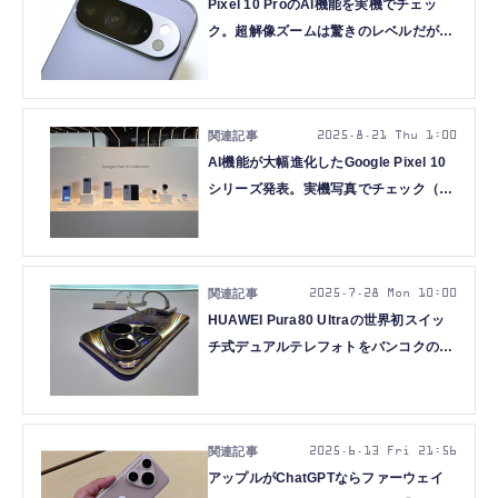
Pixel 10 ProのAI機能を実機でチェッ
ク。超解像ズームは驚きのレベルだが、
本当に写真なのかという疑問も（石野純
也）
2025.8.21 Thu 1:00
AI機能が大幅進化したGoogle Pixel 10
シリーズ発表。実機写真でチェック（ス
マホ沼）
2025.7.28 Mon 10:00
HUAWEI Pura80 Ultraの世界初スイッ
チ式デュアルテレフォトをバンコクの発
表会で体験してきた（スマホ沼）
2025.6.13 Fri 21:56
アップルがChatGPTならファーウェイ