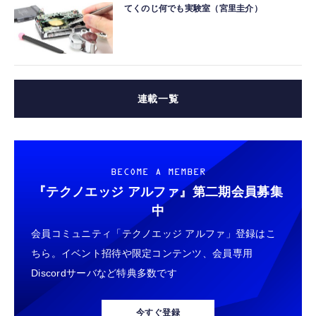
てくのじ何でも実験室（宮里圭介）
連載一覧
BECOME A MEMBER
『テクノエッジ アルファ』
第二期会員募集
中
会員コミュニティ「テクノエッジ アルファ」登録はこ
ちら。イベント招待や限定コンテンツ、会員専用
Discordサーバなど特典多数です
今すぐ登録