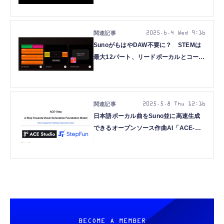
2025.6.4 Wed 9:16
SunoがもはやDAW不要に？ STEMは
最大12パート、リードボーカルとコーラ
スも分離。BPMも変更できる
（CloseBox）
2025.5.8 Thu 12:16
日本語ボーカル曲をSuno並に高速生成
できるオープンソース作曲AI「ACE-
Step」が自分のPCでビュンビュン、
Macでも動くのだ（CloseBox）
BECOME A MEMBER