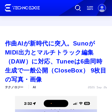
連載
作曲AIが新時代に突入。Sunoが
AI
MIDI出力とマルチトラック編集
（DAW）に対応、Tuneeは6曲同時
ガジェット
生成で一般公開（CloseBox） 9枚目
の写真・画像
ゲーム
テクノロジー
AI
2025 Sep 26
カルチャー
公式ストア