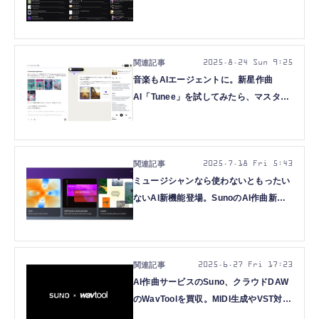
フ」プロンプトが確実に反映されるAI作
曲最新モデル「Suno v5」の実力
（CloseBox）
2025.8.24 Sun 9:25
音楽もAIエージェントに。新星作曲
AI「Tunee」を試してみたら、マスタリ
ング、展開に合わせた緻密なミュージッ
クビデオまで自動で作っちゃう驚き。何
より曲がいい（CloseBox）
2025.7.18 Fri 5:43
ミュージシャンなら使わないともったい
ないAI新機能登場。SunoのAI作曲新モ
デルv4.5+でボーカルやインストからの
アレンジ試行が超簡単に（CloseBox）
2025.6.27 Fri 17:23
AI作曲サービスのSuno、クラウドDAW
のWavToolを買収。MIDI生成やVST対応
も可能に？（CloseBox）