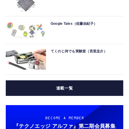
Google Tales（佐藤由紀子）
てくのじ何でも実験室（宮里圭介）
連載一覧
BECOME A MEMBER
『テクノエッジ アルファ』
第二期会員募集