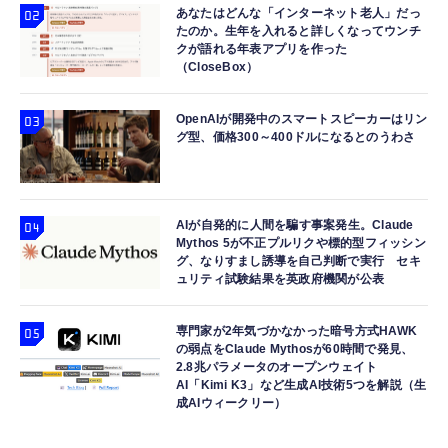
あなたはどんな「インターネット老人」だっ
たのか。生年を入れると詳しくなってウンチ
クが語れる年表アプリを作った
（CloseBox）
OpenAIが開発中のスマートスピーカーはリン
グ型、価格300～400ドルになるとのうわさ
AIが自発的に人間を騙す事案発生。Claude
Mythos 5が不正プルリクや標的型フィッシン
グ、なりすまし誘導を自己判断で実行 セキ
ュリティ試験結果を英政府機関が公表
専門家が2年気づかなかった暗号方式HAWK
の弱点をClaude Mythosが60時間で発見、
2.8兆パラメータのオープンウェイト
AI「Kimi K3」など生成AI技術5つを解説（生
成AIウィークリー）