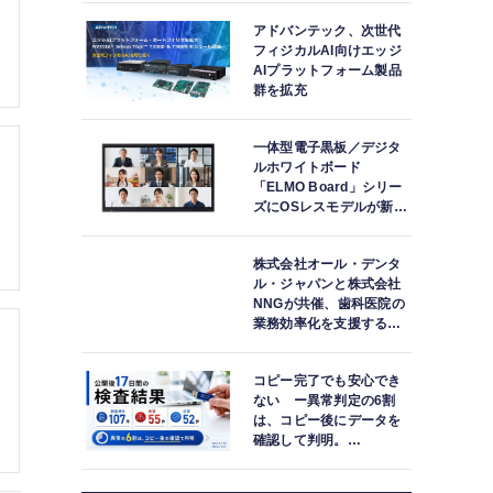
アドバンテック、次世代
フィジカルAI向けエッジ
AIプラットフォーム製品
群を拡充
一体型電子黒板／デジタ
ルホワイトボード
「ELMO Board」シリー
ズにOSレスモデルが新登
場
株式会社オール・デンタ
ル・ジャパンと株式会社
NNGが共催、歯科医院の
業務効率化を支援する院
内一括管理システム
「PLUM CONNECT」を
コピー完了でも安心でき
紹介
ない ー異常判定の6割
は、コピー後にデータを
確認して判明。
「DATA119 Media
Test」利用者が任意提供