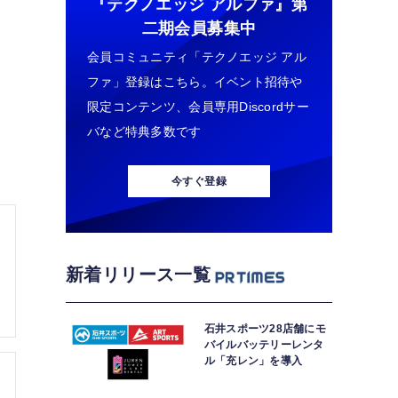
『テクノエッジ アルファ』
第
二期会員募集中
会員コミュニティ「テクノエッジ アル
ファ」登録はこちら。イベント招待や
限定コンテンツ、会員専用Discordサー
バなど特典多数です
今すぐ登録
新着リリース一覧
石井スポーツ28店舗にモ
バイルバッテリーレンタ
ル「充レン」を導入