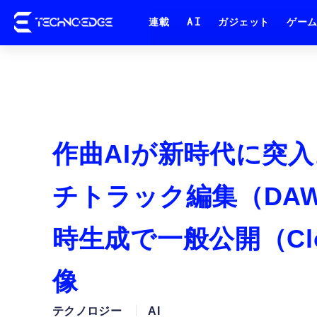
連載
AI
ガジェット
ゲー
作曲AIが新時代に突入。
チトラック編集（DAW
時生成で一般公開（Clo
像
テクノロジー
AI