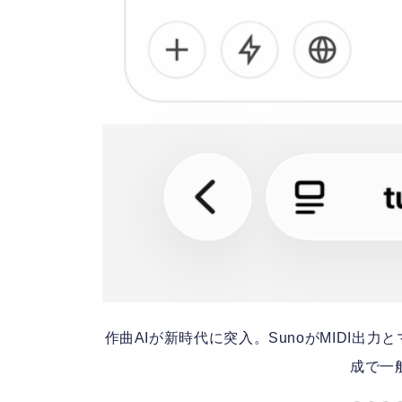
作曲AIが新時代に突入。SunoがMIDI出力
成で一般