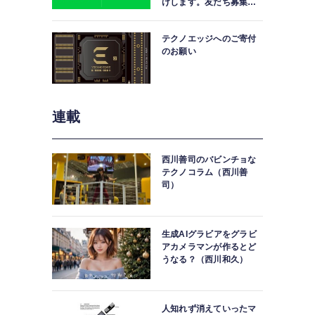
けします。友だち募集
中。
テクノエッジへのご寄付
のお願い
連載
西川善司のバビンチョな
テクノコラム（西川善
司）
生成AIグラビアをグラビ
アカメラマンが作るとど
うなる？（西川和久）
作曲AIが新時代に突入。SunoがMIDI出力とマルチ
成で一般公開（C
人知れず消えていったマ