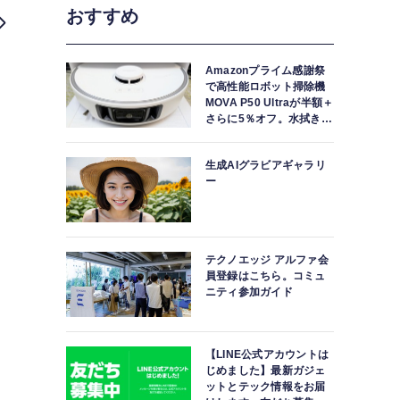
おすすめ
Amazonプライム感謝祭
で高性能ロボット掃除機
MOVA P50 Ultraが半額＋
さらに5％オフ。水拭きモ
ップ自動洗浄・乾燥まで
対応ハイエンドモデル
生成AIグラビアギャラリ
ー
テクノエッジ アルファ会
員登録はこちら。コミュ
ニティ参加ガイド
【LINE公式アカウントは
じめました】最新ガジェ
ットとテック情報をお届