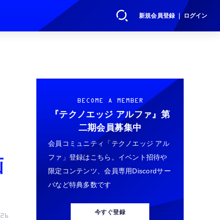
新規会員登録 ｜ ログイン
BECOME A MEMBER
『テクノエッジ アルファ』
第
二期会員募集中
会員コミュニティ「テクノエッジ アル
ファ」登録はこちら。イベント招待や
画
限定コンテンツ、会員専用Discordサー
バなど特典多数です
今すぐ登録
26