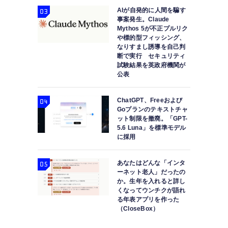
AIが自発的に人間を騙す
事案発生。Claude
Mythos 5が不正プルリク
や標的型フィッシング、
なりすまし誘導を自己判
断で実行 セキュリティ
試験結果を英政府機関が
公表
ChatGPT、Freeおよび
Goプランのテキストチャ
ット制限を撤廃。「GPT-
5.6 Luna」を標準モデル
に採用
あなたはどんな「インタ
ーネット老人」だったの
か。生年を入れると詳し
くなってウンチクが語れ
る年表アプリを作った
（CloseBox）