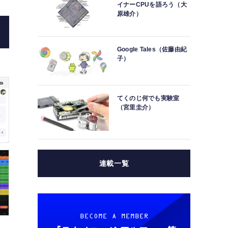
イナーCPUを語ろう（大
原雄介）
Google Tales（佐藤由紀
子）
てくのじ何でも実験室
（宮里圭介）
連載一覧
BECOME A MEMBER