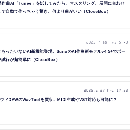
星作曲AI「Tunee」を試してみたら、マスタリング、展開に合わせ
で自動で作っちゃう驚き。何より曲がいい（CloseBox）
2025.7.18 Fri 5:43
ったいないAI新機能登場。SunoのAI作曲新モデルv4.5+でボー
行が超簡単に（CloseBox）
2025.6.27 Fri 17:23
ウドDAWのWavToolを買収。MIDI生成やVST対応も可能に？