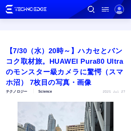
連載
【7/30（水）20時～】ハカセとバン
AI
コク取材旅。HUAWEI Pura80 Ultra
のモンスター級カメラに驚愕（スマ
ガジェット
ホ沼） 7枚目の写真・画像
テクノロジー
Science
2025 Jul 27
ゲーム
カルチャー
公式ストア