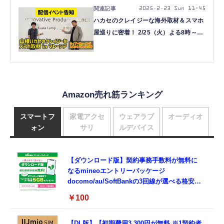
2025.2.23 Sun 11:45
ハカセのクレイジーな海外取材＆スマホ
屋巡りに密着！ 2/25（火）よる8時～
YouTubeライブ（スマホ沼）
Amazon売れ筋ランキング
スマートフ
家電アクセ
ウェアラブ
オーディオ
ォン
サリ
ルデバイス
【ダウンロード版】契約事務手数料が無料に
なるmineoエントリーパッケージ
docomo/au/SoftBankの3回線が選べる格安
SIMカード【Amazon.co.jp限定】
￥100
【DL版】【初期費用3,300円が無料 ※1契約者