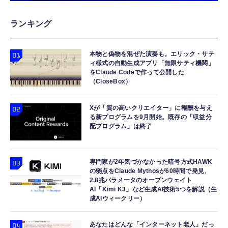
エレコム 65W 充電器 Type-C コンセント 急
gpsタグ 紛失防止タグ 【iOS/Android両対
エレコム 充電器 30W Type-C 2ポート USB
ランキング
速 PD対応 スイング式プラグ採用 PSE技術基
応】 スマートタグ 忘れ物防止器 高精度測位
PD対応 スイング式プラグ PPS対応 ホワイト
準適合 ブラック EC-AC12465BK
GPSトラッカー 追跡タグ 月額料金なし IPX7
【iPhone 16 15 等対応】 EC-AC9430WH
防水 小型 軽量 鍵 財布 車 子ども 高齢者 ペッ
本物と偽物を混ぜた演奏も。エリック・サテ
￥2,190
￥1,699
￥1,690
ィ様式の自動生成アプリ「無限サティ機関」
ト見守り キーホルダー付属 (2個セット：ブラ
をClaude Codeで作って公開した
ック)
（CloseBox）
Apple Watch 45mm 44mm 一体型 バンド ケ
エレコム 充電器 コンセント USB-C USB-A 2
ANDERY スマホホルダー 車 【真空ゲル吸盤
ース【Apple Watch SE3/9/8/7/SE2/SE/6/5/4
ポート 20W PD対応 折りたたみ式プラグ ホワ
安定性 車載ホルダー ドライバー推奨
対応】 耐衝撃 PC TPU 二重構造 スポーツバ
イト EC-AC12020WH
Xが「質の高いクリエイター」に報酬を与え
￥1,998
る新プログラムを9月開始。既存の「収益分
ンド 落下 衝撃吸収 耐久性 傷防止 ラギッド・
￥2,999
￥1,290
配プログラム」は終了
アーマー・プロ 062CS25324 (ブラック)
専門家が2年気づかなかった暗号方式HAWK
の弱点をClaude Mythosが60時間で発見、
2.8兆パラメータのオープンウェイト
AI「Kimi K3」など生成AI技術5つを解説（生
成AIウィークリー）
あなたはどんな「インターネット老人」だっ