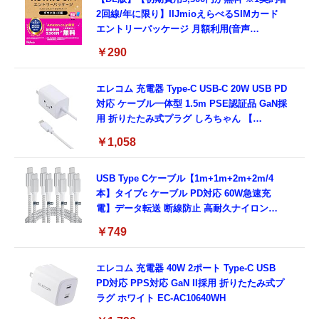
2回線/年に限り】IIJmioえらべるSIMカード
エントリーパッケージ 月額利用(音声
SIM/SMS)[ドコモ・au回線]・(データ/eSIM/
￥290
プリペイド)[ドコモ回線]IM-B327
エレコム 充電器 Type-C USB-C 20W USB PD
対応 ケーブル一体型 1.5m PSE認証品 GaN採
用 折りたたみ式プラグ しろちゃん 【
iPhone16 15 等対応】 EC-AC6920WF
￥1,058
USB Type Cケーブル【1m+1m+2m+2m/4
本】タイプc ケーブル PD対応 60W急速充
電】データ転送 断線防止 高耐久ナイロン
iPhone 17/iPhone 16 /iPhone 15 /
￥749
MacBook、iPad Pro/Air、Galaxy、Sony、
Pixel Type C機種対応
エレコム 充電器 40W 2ポート Type-C USB
PD対応 PPS対応 GaN II採用 折りたたみ式プ
ラグ ホワイト EC-AC10640WH