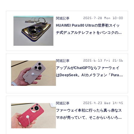
2025.7.28 Mon 10:00
HUAWEI Pura80 Ultraの世界初スイッ
チ式デュアルテレフォトをバンコクの発
表会で体験してきた（スマホ沼）
2025.6.13 Fri 21:56
アップルがChatGPTならファーウェイ
はDeepSeek。AIカメラフォン「Pura
80」シリーズに触れてきた（スマホ沼）
2025.4.23 Wed 14:45
ファーウェイ本社に行ったら真っ赤なス
マホが売っていて、そこからいろいろと
考えた（スマホ沼）