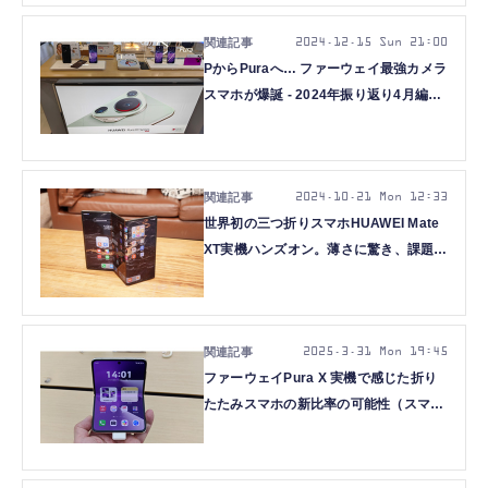
2024.12.15 Sun 21:00
PからPuraへ… ファーウェイ最強カメラ
スマホが爆誕 - 2024年振り返り4月編
（スマホ沼）
2024.10.21 Mon 12:33
世界初の三つ折りスマホHUAWEI Mate
XT実機ハンズオン。薄さに驚き、課題は
40万円超の価格と重さと… (石野純也)
2025.3.31 Mon 19:45
ファーウェイPura X 実機で感じた折り
たたみスマホの新比率の可能性（スマホ
沼）