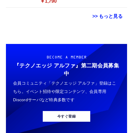
￥1,790
>> もっと見る
USB Type Cケーブル【1m+1m+2m+2m/4
用 Garmin FORERUNNER 70 / 170 / 170
エレコム 充電器 Type-C USB-C 20W USB PD
本】タイプc ケーブル PD対応 60W急速充
Music ガラスフィルム 保護フィルム 【3枚セ
対応 ケーブル一体型 1.5m PSE認証品 GaN採
電】データ転送 断線防止 高耐久ナイロン
ット 国産旭硝子素材】 用 ガーミン
用 折りたたみ式プラグ しろちゃん 【
iPhone 17/iPhone 16 /iPhone 15 /
FORERUNNER 70/170/170 Music フィルム
iPhone16 15 等対応】 EC-AC6920WF
￥749
￥698
￥1,058
BECOME A MEMBER
MacBook、iPad Pro/Air、Galaxy、Sony、
高透過率 超薄型 用 ガーミン Forerunner 170
Pixel Type C機種対応
液晶 保護フィルム 耐衝撃 全面保護 自動吸着
『テクノエッジ アルファ』
第二期会員募集
ネックストラップ 携帯扇風機 首掛けストラッ
気泡なし 簡単貼り付け ( 対応 Forerunner
GARMIN(ガーミン) Venu 3 Black/Slate
エレコム 充電器 Type-C USB-C 20W USB PD
中
プ ハンディファン ストラップ 吊下げひも 首
170 Music フィルム )
AMOLEDディスプレイ搭載 美麗液晶スマート
対応 1ポート PSE認証品 GaN採用 折りたた
会員コミュニティ「テクノエッジ アルファ」登録はこ
掛け 長さ調節可能 (ホワイト 螺旋状)
ウォッチ 高性能GPS内蔵 【日本正規品】心
み式プラグ ホワイト 【 iPhone16 15 等対
電図(ECG)アプリ対応モデル
応】 EC-AC6820WH
ちら。イベント招待や限定コンテンツ、会員専用
￥999
￥47,691
￥790
Discordサーバなど特典多数です
エレコム 充電器 40W 2ポート Type-C USB
Ray-Ban Meta スマートグラス WAYFARER
エレコム 充電器 45W 2ポート Type-C USB-A
PD対応 PPS対応 GaN II採用 折りたたみ式プ
調光レンズ IPX4防水シャイニーブラック / グ
USB PD対応 PPS対応 GaN II採用 折りたた
今すぐ登録
ラグ ホワイト EC-AC10640WH
リーン 50mm 0RW4012
み式プラグ ホワイト EC-AC11045WH
￥1,790
￥89,100
￥1,990