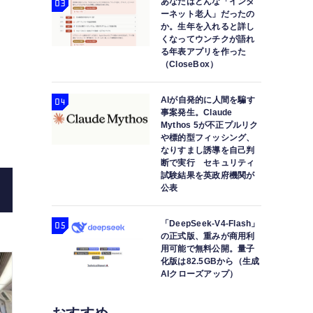
あなたはどんな「インタ
ーネット老人」だったの
か。生年を入れると詳し
くなってウンチクが語れ
る年表アプリを作った
（CloseBox）
【7/30（水）20時～】ハカセとバンコク取材旅。HUAW
AIが自発的に人間を騙す
事案発生。Claude
（スマ
Mythos 5が不正プルリク
や標的型フィッシング、
なりすまし誘導を自己判
断で実行 セキュリティ
試験結果を英政府機関が
公表
「DeepSeek-V4-Flash」
の正式版、重みが商用利
用可能で無料公開。量子
化版は82.5GBから（生成
AIクローズアップ）