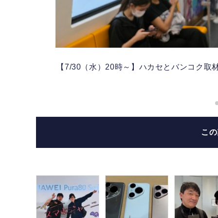
【7/30（水）20時～】ハカセとバンコク取材旅。
こ