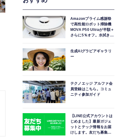
おすすめ
Amazonプライム感謝祭
で高性能ロボット掃除機
MOVA P50 Ultraが半額＋
さらに5％オフ。水拭きモ
ップ自動洗浄・乾燥まで
対応ハイエンドモデル
生成AIグラビアギャラリ
ー
テクノエッジ アルファ会
員登録はこちら。コミュ
ニティ参加ガイド
【LINE公式アカウントは
じめました】最新ガジェ
ットとテック情報をお届
けします。友だち募集