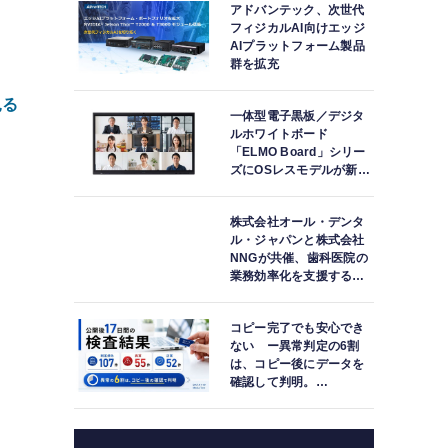
アドバンテック、次世代
フィジカルAI向けエッジ
AIプラットフォーム製品
群を拡充
見る
一体型電子黒板／デジタ
ルホワイトボード
「ELMO Board」シリー
ズにOSレスモデルが新登
場
株式会社オール・デンタ
ル・ジャパンと株式会社
NNGが共催、歯科医院の
業務効率化を支援する院
内一括管理システム
「PLUM CONNECT」を
コピー完了でも安心でき
紹介
安
ない ー異常判定の6割
た
は、コピー後にデータを
確認して判明。
4
「DATA119 Media
Test」利用者が任意提供
ド
した判定済み107件を初