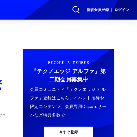
新規会員登録 ｜ ログイン
BECOME A MEMBER
『テクノエッジ アルファ』
第
二期会員募集中
驚
会員コミュニティ「テクノエッジ アル
ファ」登録はこちら。イベント招待や
限定コンテンツ、会員専用Discordサー
バなど特典多数です
27
今すぐ登録