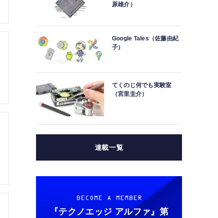
原雄介）
Google Tales（佐藤由紀
子）
てくのじ何でも実験室
（宮里圭介）
連載一覧
BECOME A MEMBER
『テクノエッジ アルファ』
第