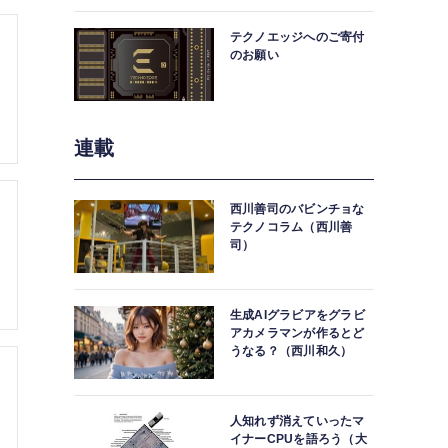
中。
テクノエッジへのご寄付
のお願い
連載
西川善司のバビンチョな
テクノコラム（西川善
司）
生成AIグラビアをグラビ
アカメラマンが作るとど
うなる？（西川和久）
人知れず消えていったマ
イナーCPUを語ろう（大