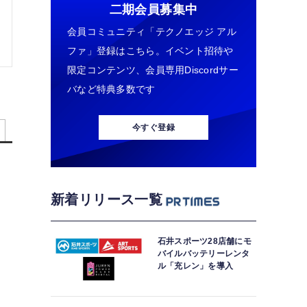
二期会員募集中
会員コミュニティ「テクノエッジ アル
ファ」登録はこちら。イベント招待や
限定コンテンツ、会員専用Discordサー
バなど特典多数です
今すぐ登録
新着リリース一覧
石井スポーツ28店舗にモ
バイルバッテリーレンタ
ル「充レン」を導入