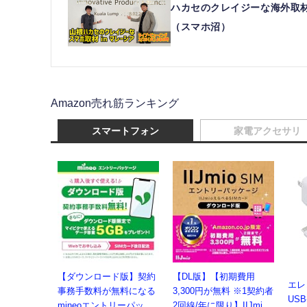
ハカセのクレイジーな海外取材＆
（スマホ沼）
Amazon売れ筋ランキング
スマートフォン
家電アクセサリ
【ダウンロード版】契約
【DL版】【初期費用
エレコ
事務手数料が無料になる
3,300円が無料 ※1契約者
USB
mineoエントリーパッケ
2回線/年に限り】IIJmio