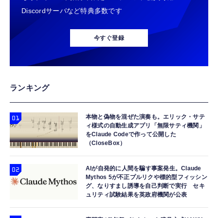
Discordサーバなど特典多数です
今すぐ登録
ランキング
本物と偽物を混ぜた演奏も。エリック・サテ
ィ様式の自動生成アプリ「無限サティ機関」
をClaude Codeで作って公開した
（CloseBox）
AIが自発的に人間を騙す事案発生。Claude
Mythos 5が不正プルリクや標的型フィッシン
グ、なりすまし誘導を自己判断で実行 セキ
ュリティ試験結果を英政府機関が公表