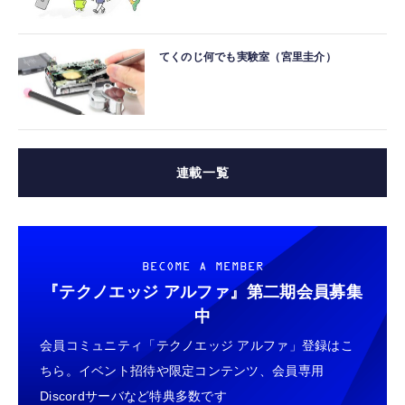
てくのじ何でも実験室（宮里圭介）
連載一覧
BECOME A MEMBER
『テクノエッジ アルファ』
第二期会員募集
中
会員コミュニティ「テクノエッジ アルファ」登録はこ
ちら。イベント招待や限定コンテンツ、会員専用
Discordサーバなど特典多数です