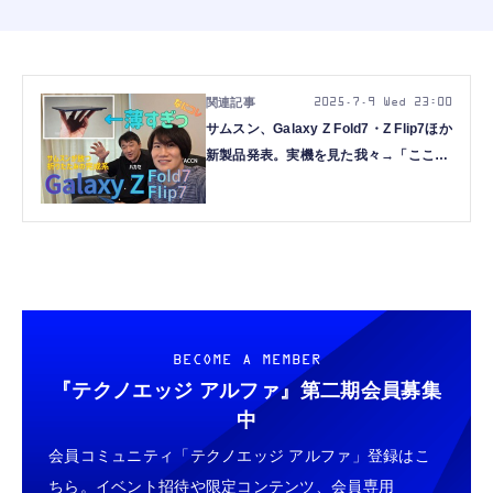
2025.7.9 Wed 23:00
サムスン、Galaxy Z Fold7・Z Flip7ほか
新製品発表。実機を見た我々→「ここま
で薄いとは…」（スマホ沼）
BECOME A MEMBER
『テクノエッジ アルファ』
第二期会員募集
中
会員コミュニティ「テクノエッジ アルファ」登録はこ
ちら。イベント招待や限定コンテンツ、会員専用