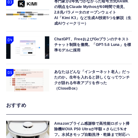
専門家が2年気づかなかった暗号方式HAWK
の弱点をClaude Mythosが60時間で発見、
2.8兆パラメータのオープンウェイト
AI「Kimi K3」など生成AI技術5つを解説（生
成AIウィークリー）
ChatGPT、FreeおよびGoプランのテキスト
チャット制限を撤廃。「GPT-5.6 Luna」を標
準モデルに採用
あなたはどんな「インターネット老人」だっ
たのか。生年を入れると詳しくなってウンチ
クが語れる年表アプリを作った
（CloseBox）
おすすめ
Amazonプライム感謝祭で高性能ロボット掃
除機MOVA P50 Ultraが半額＋さらに5％オ
フ。水拭きモップ自動洗浄・乾燥まで対応ハ