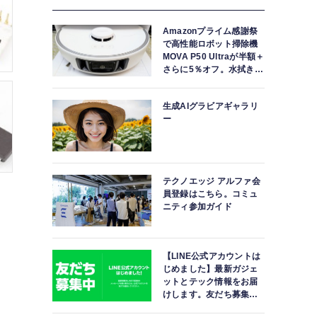
Amazonプライム感謝祭
で高性能ロボット掃除機
MOVA P50 Ultraが半額＋
さらに5％オフ。水拭きモ
ップ自動洗浄・乾燥まで
対応ハイエンドモデル
生成AIグラビアギャラリ
ー
テクノエッジ アルファ会
員登録はこちら。コミュ
ニティ参加ガイド
【LINE公式アカウントは
じめました】最新ガジェ
ットとテック情報をお届
けします。友だち募集
中。