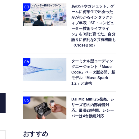
あのSFやガジェット、ゲ
ームに何年生で出会った
かがわかるインタラクテ
ィブ年表「SF・コンピュ
ーター技術ライフライ
ン」を3倍に育てた。自分
語りに便利なX共有機能も
（CloseBox）
Miyasato Keisuke
ファミコンでも使われた？ 繰
ターミナル型コーディン
グエージェント「Muse
なROM「UV-EPROM」（2Kbit～、19
Code」ベータ版公開、新
モデル「Muse Spark
1.2」と連携
DJI Mic Mini 2S発売、シ
リーズ初の内部録音対
応。最長28時間、レシー
バーは4台接続対応
おすすめ