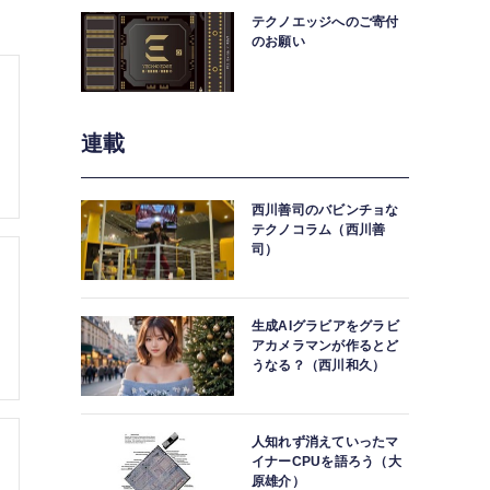
テクノエッジへのご寄付
のお願い
連載
西川善司のバビンチョな
テクノコラム（西川善
司）
生成AIグラビアをグラビ
アカメラマンが作るとど
うなる？（西川和久）
人知れず消えていったマ
イナーCPUを語ろう（大
原雄介）