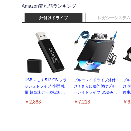
Amazon売れ筋ランキング
外付けドライブ
レガシーシステム
USBメモリ 512 GB フラ
ブルーレイドライブ外付
ブル
ッシュドライブ 小型 軽
け！さらに速外付けブル
け b
量 超高速データ転送 大
ーレイドライブ USB-A/C
再生読
容量 読取り最大15MB/s
対応 BD/DVD/CD 再生・
ブル
￥2,888
￥7,218
￥6,
キャップ式 USBメモリー
読み込み・書き込み対応
応Wi
スティック データ転送
ポータブルBlu-rayプレー
トパソ
Windows PCに対応
ヤー Windows 7-11/Mac
けド
OSパソコン対応電源ケ
ーブル付属（black）