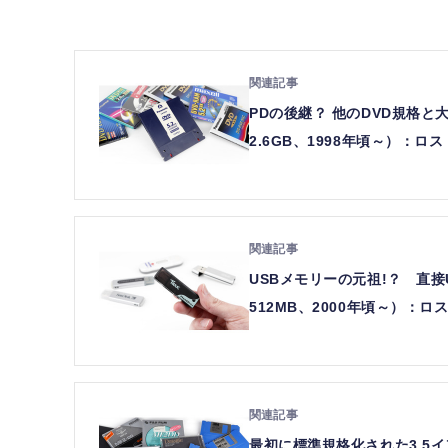
PDの後継？ 他のDVD規格と大
2.6GB、1998年頃～）：ロスト
USBメモリーの元祖!？ 直接
512MB、2000年頃～）：ロス
最初に標準規格化された3.5イ