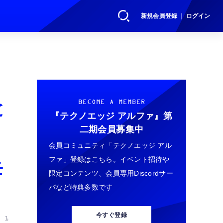
新規会員登録 ｜ ログイン
と
BECOME A MEMBER
『テクノエッジ アルファ』
第
二期会員募集中
会員コミュニティ「テクノエッジ アル
ファ」登録はこちら。イベント招待や
モ
限定コンテンツ、会員専用Discordサー
バなど特典多数です
今すぐ登録
 1