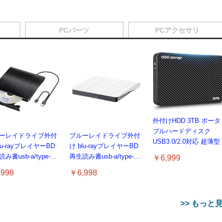
PCパーツ
PCアクセサリ
外付けHDD 3TB ポータ
ブルハードディスク
ーレイドライブ外付
ブルーレイドライブ外付
USB3.0/2.0対応 超薄型
lu-rayプレイヤーBD
け blu-rayプレイヤーBD
み書usb-a/type-c
再生読み書usb-a/type-c
￥6,999
ーレイプレーヤー対
ブルーレイプレーヤー対
998
￥6,998
n7-11/MAC対応 ノー
応Win7-11/MAC対応 ノー
コン対応 blu-ray
トパソコン対応 blu-ray
ライブ（black）
けドライブ（white）
>> もっと