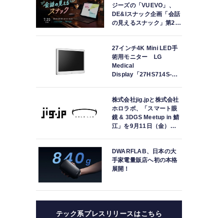
ジーズの「VUEVO」、
DE&Iスナック企画「会話
の見えるスナック」第2回
を開催。中途難聴の来店
者「数十年ぶりにスナッ
27インチ4K Mini LED手
クに戻れた」
術用モニター LG
Medical
Display「27HS714S-
W」の取り扱いを開始
ト
ン
種
株式会社jig.jpと株式会社
ラ
ホロラボ、「スマート眼
鏡 & 3DGS Meetup in 鯖
ル
江」を9月11日（金）に
）
共同開催
ブ
済
DWARFLAB、日本の大
手家電量販店へ初の本格
展開！
テック系プレスリリースはこちら