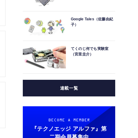
Google Tales（佐藤由紀
子）
てくのじ何でも実験室
（宮里圭介）
連載一覧
BECOME A MEMBER
『テクノエッジ アルファ』
第
二期会員募集中