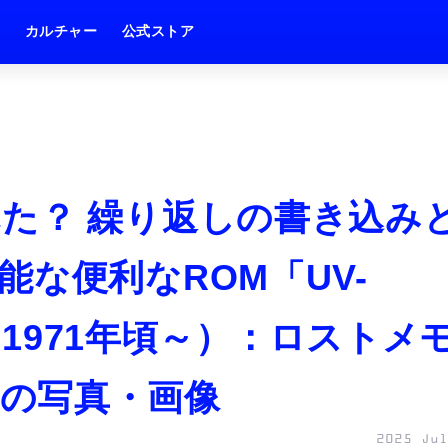
ム
カルチャー
公式ストア
た？ 繰り返しの書き込み
な便利なROM「UV-
～、1971年頃～）：ロストメ
1枚目の写真・画像
2025 Jul