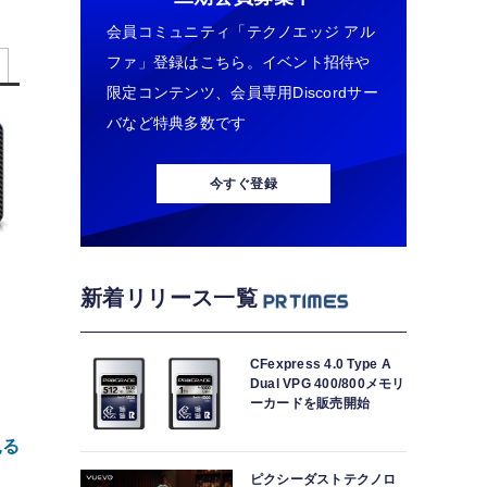
会員コミュニティ「テクノエッジ アル
ファ」登録はこちら。イベント招待や
限定コンテンツ、会員専用Discordサー
バなど特典多数です
今すぐ登録
新着リリース一覧
CFexpress 4.0 Type A
Dual VPG 400/800メモリ
ーカードを販売開始
見る
ピクシーダストテクノロ