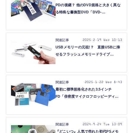
PDの後継？ 他のDVD規格と大きく異な
る特殊な書換型DVD「DVD-
RAM（Ver1.0）」（片面2.6GB、1998
年頃～）：ロストメモリーズ File043
2025.2.19 Wed 10:13
USBメモリーの元祖!？ 直接USBに挿
せるフラッシュメモリードライブ
「ThumbDrive」（8～512MB、2000年
頃～）：ロストメモリーズ File042
2025.1.22 Wed 8:43
最初に標準規格化された3.5インチ
FD「倍密度マイクロフロッピーディス
ク」（250KB～1MB、1983年頃～）：
ロストメモリーズ File041
2024.9.24 Tue 13:09
『どこいつ』人気で売れた初代PSメモ