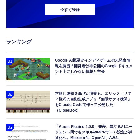
ニンテンドープリペイド番号 500円|オンライ
NVMe SSD MZ-9LQ256A MZ9LQ256HAJD-
本】タイプc ケーブル PD対応 60W急速充
ンコード版
今すぐ登録
000D1 M.2 2230 PCIe Gen3 x4 内蔵SSD 読
電】データ転送 断線防止 高耐久ナイロン
込最大3100MB/s 書込最大1300MB/s Dell
iPhone 17/iPhone 16 /iPhone 15 /
￥500
￥5,380
￥749
DP/N 0MMJYX OEM バルク
MacBook、iPad Pro/Air、Galaxy、Sony、
Pixel Type C機種対応
Xbox プリペイドカード 1,000円 デジタルコ
【Amazon.co.jp限定】AMD Ryzen 7
エアダスター 電動エアダスター 充電式
ランキング
ード 【旧 Xbox ギフトカード】 [オンライン
5800X3D 10th Edition W/O Cooler
【120m/s強力送風・LEDライト搭載】
コード]
8C/16T/3.4GHz/105W 保証4年 100-
300000RPM高速モーター 4段階風量調整 多種
100000651POF_4Y CP1741
類ノズル付き Type-C充電式 コードレス 小型
Google AI概要がインディゲームの未発表情
￥1,000
￥68,889
￥2,980
軽量 ブロワー PC掃除 キーボード 車内清掃
報を漏洩？開発者は非公開のGoogleドキュメ
洗車 空気入れ 家庭用 日本語取扱説明書付き
ント上にしかない情報と主張
Samsung 8GB DDR4 2666MHz PC4-21300
タッチペン タブレット ペン Pycuse 2026全
プレイステーション ストアチケット 1,100円|
(PC4-2666V) CL19 SODIMM 1Rx8 シングル
機種対応12g超轻量 スタイラスペン i
オンラインコード版
ランク 1.2V 260ピン ノートパソコン、ノート
Phone/Android/スマホ汎用（ホワイト）
本物と偽物を混ぜた演奏も。エリック・サテ
￥1,100
ブック RAMメモリ (整備済み品)
ィ様式の自動生成アプリ「無限サティ機関」
￥7,500
￥2,299
をClaude Codeで作って公開した
（CloseBox）
「Agent Plugins 1.0.0」発表、異なるAIエー
ジェント間でもスキルやMCPサーバ設定が共
通化へ。Microsoft、OpenAI、AWS、