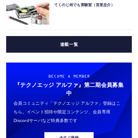
てくのじ何でも実験室（宮里圭介）
連載一覧
BECOME A MEMBER
『テクノエッジ アルファ』
第二期会員募集
中
会員コミュニティ「テクノエッジ アルファ」登録はこ
ちら。イベント招待や限定コンテンツ、会員専用
Discordサーバなど特典多数です
今すぐ登録