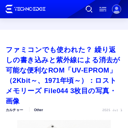
連載
ファミコンでも使われた？ 繰り返
AI
しの書き込みと紫外線による消去が
可能な便利なROM「UV-EPROM」
ガジェット
（2Kbit～、1971年頃～）：ロスト
メモリーズ File044 3枚目の写真・
ゲーム
画像
カルチャー
カルチャー
Other
2025 Jul 1
公式ストア