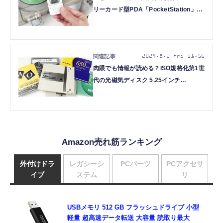
リーカード型PDA「PocketStation」
（ポケステ）（128KB、1999年頃
～）：ロストメモリーズ File040
2024.8.2 Fri 11:56
肉眼でも情報が読める？ISO規格化第1世
代の光磁気ディスク 5.25インチ
MO「130mm書換形光ディスクカートリ
ッジ」（600/650MB、1989年頃～）：
ロストメモリーズ File039
Amazon売れ筋ランキング
外付けドラ
レガシーシ
PCパーツ
PCアクセサ
イブ
ステム
リ
USBメモリ 512 GB フラッシュドライブ 小型
軽量 超高速データ転送 大容量 読取り最大