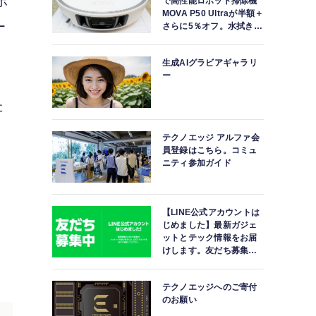
ポ
で高性能ロボット掃除機
MOVA P50 Ultraが半額＋
ー
さらに5％オフ。水拭きモ
ップ自動洗浄・乾燥まで
対応ハイエンドモデル
生成AIグラビアギャラリ
ー
た
テクノエッジ アルファ会
員登録はこちら。コミュ
ニティ参加ガイド
【LINE公式アカウントは
じめました】最新ガジェ
ットとテック情報をお届
けします。友だち募集
中。
テクノエッジへのご寄付
のお願い