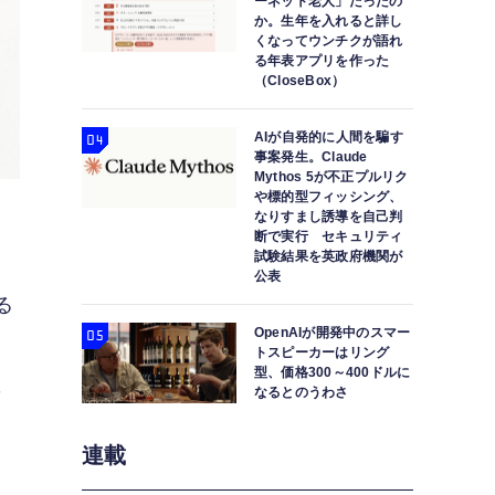
ーネット老人」だったの
か。生年を入れると詳し
くなってウンチクが語れ
る年表アプリを作った
（CloseBox）
AIが自発的に人間を騙す
事案発生。Claude
Mythos 5が不正プルリク
や標的型フィッシング、
なりすまし誘導を自己判
断で実行 セキュリティ
試験結果を英政府機関が
公表
る
OpenAIが開発中のスマー
ー
トスピーカーはリング
型、価格300～400ドルに
数
なるとのうわさ
連載