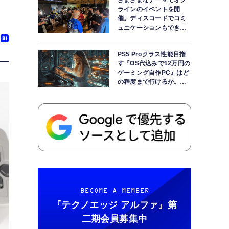
さまざまなテーマでオフ
ラインのイベントを開
催。ディスコードでコミ
ュニケーションもできま
す
PS5 Proクラス性能目指
す『OS代込みで12万円の
ゲーミング自作PC』はど
の程度まで行けるか。
【AI時代の自作PCワーク
ショップ】
BECOME A MEMBER
『テクノエッジ アルファ』
第
二期会員募集中