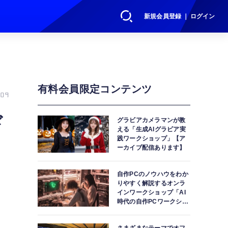
新規会員登録 ｜ ログイン
有料会員限定コンテンツ
09
ド
グラビアカメラマンが教
える「生成AIグラビア実
践ワークショップ」【ア
ーカイブ配信あります】
自作PCのノウハウをわか
りやすく解説するオンラ
インワークショップ「AI
時代の自作PCワークショ
ップ」【アーカイブ配信
あります】