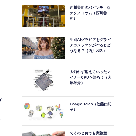
モ
西川善司のバビンチョな
テクノコラム（西川善
で
司）
生成AIグラビアをグラビ
アカメラマンが作るとど
うなる？（西川和久）
人知れず消えていったマ
イナーCPUを語ろう（大
原雄介）
か
Google Tales（佐藤由紀
子）
々
が
てくのじ何でも実験室