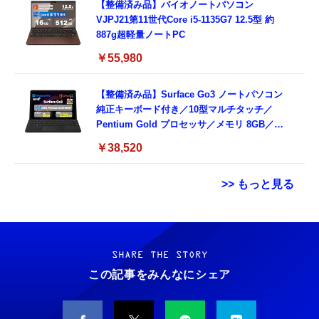
【整備済み品】バイオノートパソコン
VJPJ21第11世代Core i5-1135G7 12.5型 約
887g超軽量ノートPC
￥55,980
【整備済み品】Surface Go3 ノートパソコン
純正キーボード付き／10型マルチタッチ／
Pentium Gold プロセッサ／メモリ 8GB／
SSD 128GB／Windows11 Office／WiFi-6
￥38,520
Bluetooth5.0／USB-C／1080p顔認証カメラ
>> もっと見る
Grithope イヤホン タイプC【2026新モデル
霊界コミュニケーションロボット BAKETAN
耐久性】 有線イヤホン マイク付き HiFi音質
WARASHI ばけたん ワラシ 改 KAI
ノイズ低減 重低音 遅延なし
SHARE THE STORY
￥5,400
この記事をみんなにシェア
￥949
CASIO Moflin(モフリン）シルバー PE-
タイプc 寝ホンイヤホン 寝ホン type-c 有線