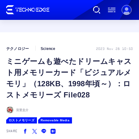
連載
テクノロジー
Science
2023 Nov 28 10:50
ミニゲームも遊べたドリームキャス
AI
ト用メモリーカード「ビジュアルメ
ガジェット
モリ」（128KB、1998年頃～）：ロ
ストメモリーズ File028
ゲーム
宮里圭介
カルチャー
ロストメモリーズ
Removable Media
SHARE
公式ストア