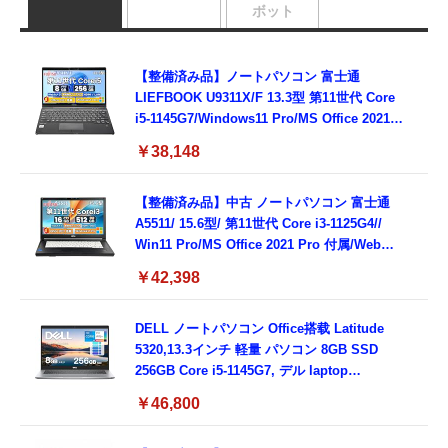
ボット
【整備済み品】ノートパソコン 富士通
LIEFBOOK U9311X/F 13.3型 第11世代 Core
i5-1145G7/Windows11 Pro/MS Office 2021搭
載/Webカメラ/Wifi・Bluetooth・HDMI・
￥38,148
Type-C/360度回転対応/有線静音マウス付
属/180日保証(タッチスクリーン/メモリ
8GB,SSD256GB)
【整備済み品】中古 ノートパソコン 富士通
A5511/ 15.6型/ 第11世代 Core i3-1125G4//
Win11 Pro/MS Office 2021 Pro 付属/Webカ
メラ/DVD/豊富な接続端子 (HDMI, VGA, USB
￥42,398
3.0)/ 有線静音マウス付属/ 180日保証（メモリ
16GB,SSD512GB）
DELL ノートパソコン Office搭载 Latitude
5320,13.3インチ 軽量 パソコン 8GB SSD
256GB Core i5-1145G7, デル laptop
windows 11,中古 ノートPC 日本語キーボー
￥46,800
ド付き (整備済み品)