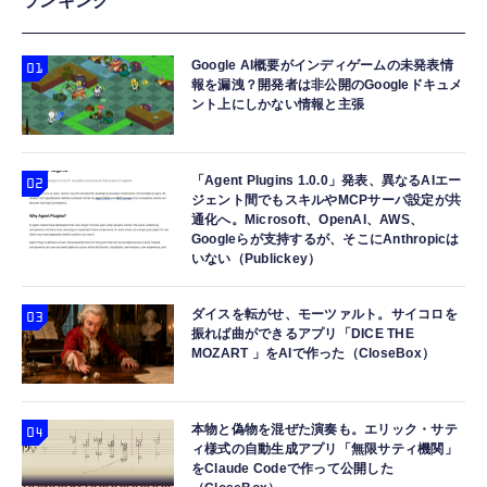
ランキング
Google AI概要がインディゲームの未発表情
報を漏洩？開発者は非公開のGoogleドキュメ
ント上にしかない情報と主張
「Agent Plugins 1.0.0」発表、異なるAIエー
ジェント間でもスキルやMCPサーバ設定が共
通化へ。Microsoft、OpenAI、AWS、
Googleらが支持するが、そこにAnthropicは
いない（Publickey）
ダイスを転がせ、モーツァルト。サイコロを
振れば曲ができるアプリ「DICE THE
MOZART 」をAIで作った（CloseBox）
本物と偽物を混ぜた演奏も。エリック・サテ
ィ様式の自動生成アプリ「無限サティ機関」
をClaude Codeで作って公開した