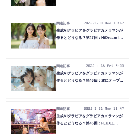
画像を使うComfyUI Workflowいろいろ
（西川和久）
2025.4.30 Wed 10:12
生成AIグラビアをグラビアカメラマンが
作るとどうなる？第47回：HiDream-I1-
Full/Devをローカル生成+α（西川和久）
2025.4.18 Fri 9:00
生成AIグラビアをグラビアカメラマンが
作るとどうなる？第46回：遂にオープン
でFLUX.1 [dev]を超える！？
HiDream-I1登場（西川和久）
2025.3.31 Mon 11:47
生成AIグラビアをグラビアカメラマンが
作るとどうなる？第45回：FLUX.1
[dev]より高性能！？Reve Image登場