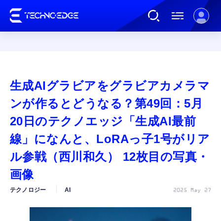
連載
生成AIグラビアをグラビアカメラマ
AI
ンが作るとどうなる？第49回：5月
20日のテクノエッジ「生成AI最前
ガジェット
線」になんと、LoRAっ子1号がリア
ル参戦（西川和久） 12枚目の写真・
ゲーム
画像
カルチャー
テクノロジー
AI
2025 May 27
公式ストア