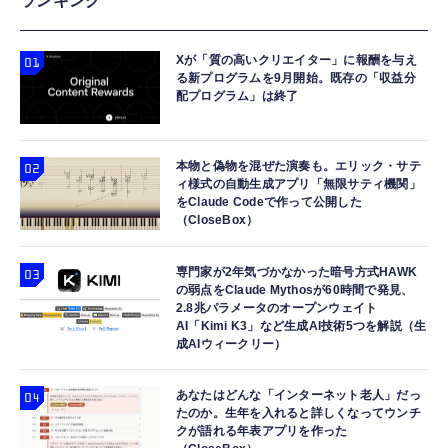
ランキング
Xが「質の高いクリエイター」に報酬を与え
る新プログラムを9月開始。既存の「収益分
配プログラム」は終了
本物と偽物を混ぜた演奏も。エリック・サテ
ィ様式の自動生成アプリ「無限サティ機関」
をClaude Codeで作って公開した
（CloseBox）
専門家が2年気づかなかった暗号方式HAWK
の弱点をClaude Mythosが60時間で発見、
2.8兆パラメータのオープンウェイト
AI「Kimi K3」など生成AI技術5つを解説（生
成AIウィークリー）
あなたはどんな「インターネット老人」だっ
たのか。生年を入れると詳しくなってウンチ
クが語れる年表アプリを作った