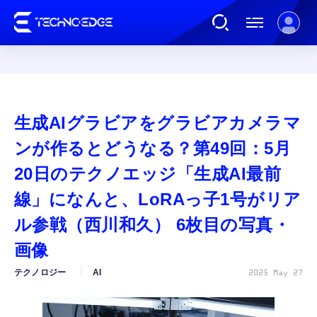
連載
生成AIグラビアをグラビアカメラマ
AI
ンが作るとどうなる？第49回：5月
20日のテクノエッジ「生成AI最前
ガジェット
線」になんと、LoRAっ子1号がリア
ル参戦（西川和久） 6枚目の写真・
ゲーム
画像
カルチャー
テクノロジー
AI
2025 May 27
公式ストア