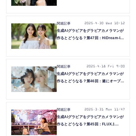
画像を使うComfyUI Workflowいろいろ
（西川和久）
2025.4.30 Wed 10:12
生成AIグラビアをグラビアカメラマンが
作るとどうなる？第47回：HiDream-I1-
Full/Devをローカル生成+α（西川和久）
2025.4.18 Fri 9:00
生成AIグラビアをグラビアカメラマンが
作るとどうなる？第46回：遂にオープン
でFLUX.1 [dev]を超える！？
HiDream-I1登場（西川和久）
2025.3.31 Mon 11:47
生成AIグラビアをグラビアカメラマンが
作るとどうなる？第45回：FLUX.1
[dev]より高性能！？Reve Image登場