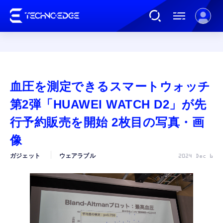
連載
血圧を測定できるスマートウォッチ
AI
第2弾「HUAWEI WATCH D2」が先
行予約販売を開始 2枚目の写真・画
ガジェット
像
ガジェット
ウェアラブル
2024 Dec 6
ゲーム
カルチャー
公式ストア