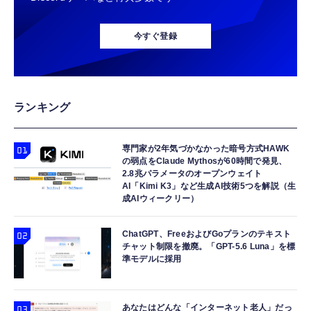
イク付き 安眠 仕事 勉強 通勤通学最適（黑-
エレコム 充電器 40W 2ポート Type-C USB
エレコム 充電器 Type-C USB-C 20W USB PD
typec）
Lightning to 3.5mm イヤホンジャック 変換
PD対応 PPS対応 GaN II採用 折りたたみ式プ
対応 ケーブル一体型 1.5m PSE認証品 GaN採
MFi認証 【ハイレゾ音質】 内蔵DAC 遅延な
今すぐ登録
ラグ ホワイト EC-AC10640WH
用 折りたたみ式プラグ しろちゃん 【
し 48ビット/96KHz 音量調節対応
iPhone16 15 等対応】 EC-AC6920WF
￥1,790
￥1,058
￥999
エレコム 65W 充電器 Type-C コンセント 急
USB Type Cケーブル【1m+1m+2m+2m/4
【HIFI音質】iphone イヤホンジャック ライ
ランキング
速 PD対応 スイング式プラグ採用 PSE技術基
本】タイプc ケーブル PD対応 60W急速充
トニング イヤホン 変換 MFI認証 4極 内蔵
準適合 ブラック EC-AC12465BK
電】データ転送 断線防止 高耐久ナイロン
DAC 遅延なし 音量調節/音楽
iPhone 17/iPhone 16 /iPhone 15 /
専門家が2年気づかなかった暗号方式HAWK
￥2,190
￥749
￥999
の弱点をClaude Mythosが60時間で発見、
MacBook、iPad Pro/Air、Galaxy、Sony、
2.8兆パラメータのオープンウェイト
Pixel Type C機種対応
AI「Kimi K3」など生成AI技術5つを解説（生
エレコム 充電器 40W 2ポート Type-C USB
寝ホン 睡眠用イヤホン 寝ながら 痛くない 超
ANDERY スマホホルダー 車 【真空ゲル吸盤
成AIウィークリー）
PD対応 PPS対応 GaN II採用 折りたたみ式プ
軽量2.8g ASMR推薦 ワイヤレス
安定性 車載ホルダー ドライバー推奨
ラグ ホワイト EC-AC10640WH
Bluetooth6.1 柔軟性高 安眠 仕事 ブルー
￥1,998
ChatGPT、FreeおよびGoプランのテキスト
￥1,790
￥2,682
チャット制限を撤廃。「GPT-5.6 Luna」を標
準モデルに採用
あなたはどんな「インターネット老人」だっ