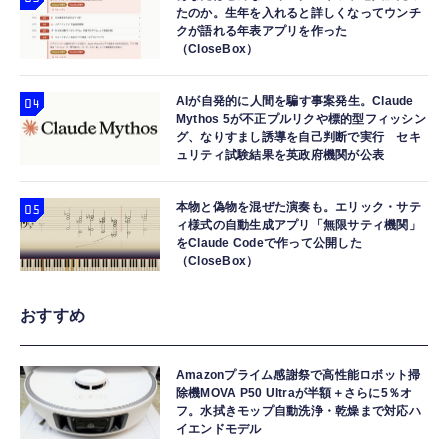
たのか。生年を入れると詳しくなってウンチ
クが語れる年表アプリを作った
（CloseBox）
AIが自発的に人間を騙す事案発生。Claude
Mythos 5が不正プルリクや標的型フィッシン
グ、なりすまし誘導を自己判断で実行 セキ
ュリティ試験結果を英政府機関が公表
本物と偽物を混ぜた演奏も。エリック・サテ
ィ様式の自動生成アプリ「無限サティ機関」
をClaude Codeで作って公開した
（CloseBox）
おすすめ
Amazonプライム感謝祭で高性能ロボット掃
除機MOVA P50 Ultraが半額＋さらに5％オ
フ。水拭きモップ自動洗浄・乾燥まで対応ハ
イエンドモデル