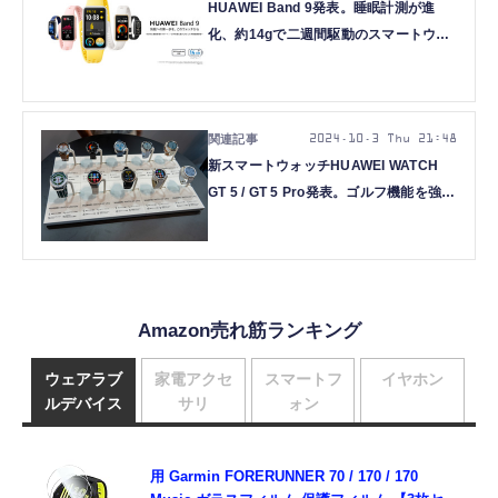
HUAWEI Band 9発表。睡眠計測が進
化、約14gで二週間駆動のスマートウォ
ッチ。8580円から
2024.10.3 Thu 21:48
新スマートウォッチHUAWEI WATCH
GT 5 / GT 5 Pro発表。ゴルフ機能を強
化、国内99%以上のゴルフ場に対応
Amazon売れ筋ランキング
ウェアラブ
家電アクセ
スマートフ
イヤホン
ルデバイス
サリ
ォン
用 Garmin FORERUNNER 70 / 170 / 170