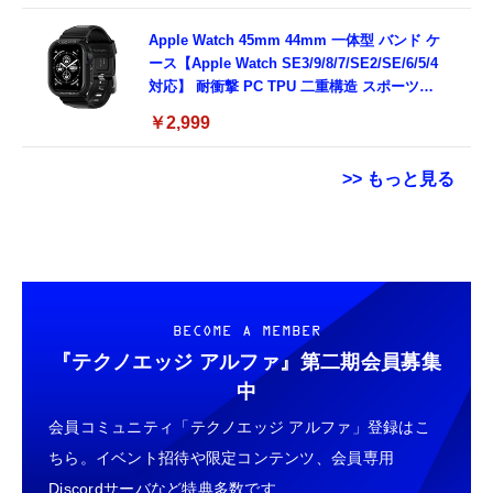
ック)
Apple Watch 45mm 44mm 一体型 バンド ケ
ース【Apple Watch SE3/9/8/7/SE2/SE/6/5/4
対応】 耐衝撃 PC TPU 二重構造 スポーツバ
ンド 落下 衝撃吸収 耐久性 傷防止 ラギッド・
￥2,999
アーマー・プロ 062CS25324 (ブラック)
>> もっと見る
USB Type Cケーブル【1m+1m+2m+2m/4
【ダウンロード版】契約事務手数料が無料に
Grithope イヤホン タイプC【2026新モデル
本】タイプc ケーブル PD対応 60W急速充
なるmineoエントリーパッケージ
耐久性】 有線イヤホン マイク付き HiFi音質
電】データ転送 断線防止 高耐久ナイロン
docomo/au/SoftBankの3回線が選べる格安
ノイズ低減 重低音 遅延なし
iPhone 17/iPhone 16 /iPhone 15 /
SIMカード【Amazon.co.jp限定】
￥749
￥100
￥949
BECOME A MEMBER
MacBook、iPad Pro/Air、Galaxy、Sony、
Pixel Type C機種対応
『テクノエッジ アルファ』
第二期会員募集
ネックストラップ 携帯扇風機 首掛けストラッ
【DL版】【初期費用3,300円が無料 ※1契約者
タイプc 寝ホンイヤホン 寝ホン type-c 有線
中
プ ハンディファン ストラップ 吊下げひも 首
2回線/年に限り】IIJmioえらべるSIMカード
睡眠用イヤホン 【音質強化バージョン
会員コミュニティ「テクノエッジ アルファ」登録はこ
掛け 長さ調節可能 (ホワイト 螺旋状)
エントリーパッケージ 月額利用(音声
iPhone 15/16/17対応】横向きに寝ると耳が圧
SIM/SMS)[ドコモ・au回線]・(データ/eSIM/
迫されない ソフトシリコンで柔らかい 超軽量
ちら。イベント招待や限定コンテンツ、会員専用
￥999
￥290
￥2,199
プリペイド)[ドコモ回線]IM-B327
超小型 外部ノイズ遮断 音質良い リモコン マ
Discordサーバなど特典多数です