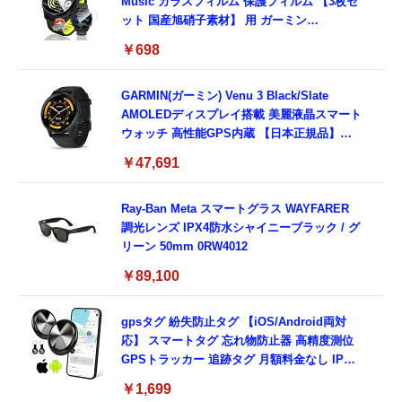
Music ガラスフィルム 保護フィルム 【3枚セ
ット 国産旭硝子素材】 用 ガーミン
FORERUNNER 70/170/170 Music フィルム
￥698
高透過率 超薄型 用 ガーミン Forerunner 170
液晶 保護フィルム 耐衝撃 全面保護 自動吸着
気泡なし 簡単貼り付け ( 対応 Forerunner
GARMIN(ガーミン) Venu 3 Black/Slate
170 Music フィルム )
AMOLEDディスプレイ搭載 美麗液晶スマート
ウォッチ 高性能GPS内蔵 【日本正規品】心
電図(ECG)アプリ対応モデル
￥47,691
Ray-Ban Meta スマートグラス WAYFARER
調光レンズ IPX4防水シャイニーブラック / グ
リーン 50mm 0RW4012
￥89,100
gpsタグ 紛失防止タグ 【iOS/Android両対
応】 スマートタグ 忘れ物防止器 高精度測位
GPSトラッカー 追跡タグ 月額料金なし IPX7
防水 小型 軽量 鍵 財布 車 子ども 高齢者 ペッ
￥1,699
ト見守り キーホルダー付属 (2個セット：ブラ