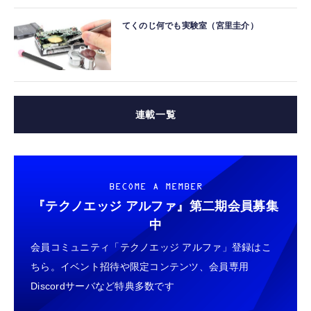
てくのじ何でも実験室（宮里圭介）
連載一覧
BECOME A MEMBER
『テクノエッジ アルファ』
第二期会員募集
中
会員コミュニティ「テクノエッジ アルファ」登録はこ
ちら。イベント招待や限定コンテンツ、会員専用
Discordサーバなど特典多数です