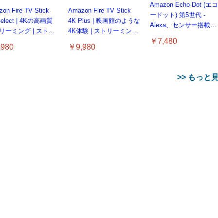
Amazon Echo Dot (エコ
on Fire TV Stick
Amazon Fire TV Stick
ードット) 第5世代 -
Select | 4Kの高画質
4K Plus | 映画館のような
Alexa、センサー搭載、
リーミング | ストリ
4K体験 | ストリーミング
鮮やかなサウンド｜チ
￥7,480
ングメディアプレイ
メディアプレイヤー
コール
980
￥9,980
>> もっと
【整備済み品】 Nintend
備済み品】エイチピ
Switch Lite 本体 グレー
roDisplay P224 モニ
(整備済み品)
ット - HiGrace
【整備済み品】 Nintendo
タブレット 10インチ
21.5インチ IPS フ
ASHII NATIONS
タブレット 10インチ タ
TAMASHII NATIONS 超
TAMASHII NATIONS
roid16 タブレット 10
Switch Lite 本体 ターコ
Android 16 Gemini AI搭
￥25,856
D｜
H.フィギュアーツ
ブレット Android 薄型 軽
合金魂 超電磁ロボ コ
S.H.フィギュアーツ
520
チ
イズ (整備済み品)
載 タブレット Wi-Fiモ
/DisplayPort/VGA
TER×HUNTER クロ
量
ン・バトラーV GX-121
ELDEN RING 指痕爛れ
B+64GB+1TB拡張
ル 128GB+26GB(6+20)