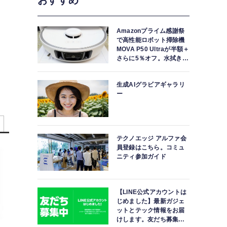
おすすめ
Amazonプライム感謝祭
で高性能ロボット掃除機
MOVA P50 Ultraが半額＋
さらに5％オフ。水拭きモ
ップ自動洗浄・乾燥まで
対応ハイエンドモデル
生成AIグラビアギャラリ
ー
テクノエッジ アルファ会
員登録はこちら。コミュ
ニティ参加ガイド
【LINE公式アカウントは
じめました】最新ガジェ
ットとテック情報をお届
けします。友だち募集