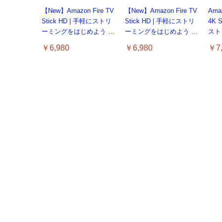
【New】Amazon Fire TV
【New】Amazon Fire TV
Amaz
Stick HD | 手軽にストリ
Stick HD | 手軽にストリ
4K 
ーミングをはじめよう |
ーミングをはじめよう |
スト
ストリーミングメディア
ストリーミングメディア
ーミ
￥6,980
￥6,980
￥7,
プレイヤー
プレイヤー
ヤー
【整
ー P
TAMASHII NATIONS
【整備済み品】 Apple
タブレット - FancyDay
タブレ
ター 
シャオミ(Xiaomi) REDMI
TAMASHII NATIONS
【整備済み品】 Earth
TAM
S.H.フィギュアーツ 機動
iPhone 14 128GB イエロ
Android16 タブレット 10
And
ルH
Pad 2 9.7 4G タブレット
S.H.フィギュアーツ
Dreams内蔵 HDD 1TB
S.
戦士ガンダムSEED
￥8,
ー SIMフリー 5G対応 (整
インチ
イン
HDMI
4GB+64GB グラファイ
ONE PIECE シャンクス
3.5インチ NAS丶パソコ
HUN
DESTINY キラ・ヤマト
備済み品)
24GB+64GB+1TB拡張
24G
￥9,900