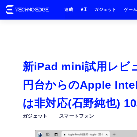
連載
AI
ガジェット
ゲー
新iPad mini試用
円台からのApple Inte
は非対応(石野純也) 
ガジェット
スマートフォン