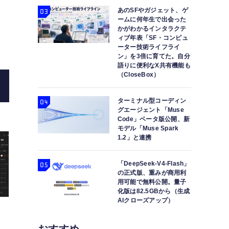
あのSFやガジェット、ゲ
ームに何年生で出会った
かがわかるインタラクテ
新iPad mini試用レビュー。容量・RAM倍増で7万円台から
ィブ年表「SF・コンピュ
ーター技術ライフライ
非対応(石
ン」を3倍に育てた。自分
語りに便利なX共有機能も
（CloseBox）
ターミナル型コーディン
グエージェント「Muse
Code」ベータ版公開、新
モデル「Muse Spark
1.2」と連携
「DeepSeek-V4-Flash」
の正式版、重みが商用利
用可能で無料公開。量子
化版は82.5GBから（生成
AIクローズアップ）