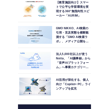
【教育施設向け】スマー
トで公平な学習環境を実
現する360°無指向性スピ
ーカー「AURIM」
GMO NIKKO、AI検索の
引用・言及実態を横断観
測する「GMO AI検索ラ
ボ」、メディア公開を開
始
法人5,000社以上が使う
Notta、「AI議事録」から
「音声AIプラットフォー
ム」へ事業カテゴリーを
再定義
AI活用が深化する、個人
向け「Copilot+ PC」ライ
ンアップを拡充