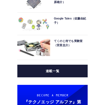
原雄介）
Google Tales（佐藤由紀
子）
てくのじ何でも実験室
（宮里圭介）
連載一覧
BECOME A MEMBER
『テクノエッジ アルファ』
第