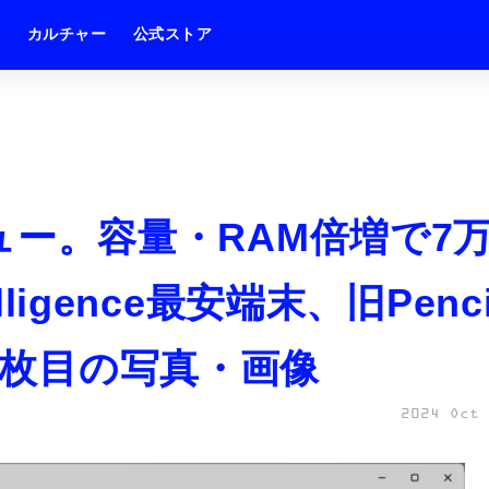
ム
カルチャー
公式ストア
レビュー。容量・RAM倍増で7
lligence最安端末、旧Penci
10枚目の写真・画像
2024 Oct 