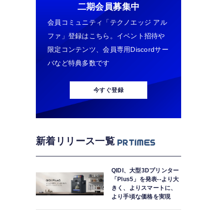
二期会員募集中
会員コミュニティ「テクノエッジ アル
ファ」登録はこちら。イベント招待や
限定コンテンツ、会員専用Discordサー
バなど特典多数です
今すぐ登録
新着リリース一覧
QIDI、大型3Dプリンター
「Plus5」を発表--より大
きく、よりスマートに、
より手頃な価格を実現