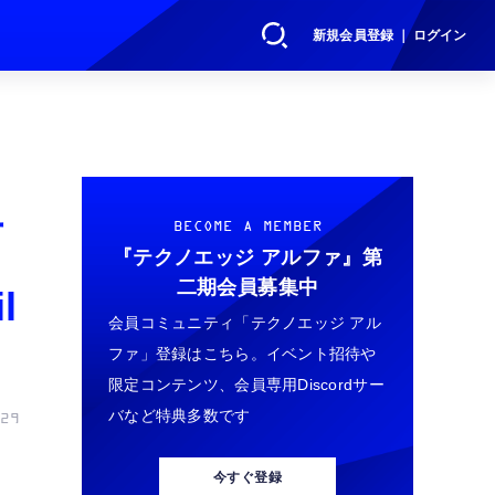
新規会員登録 ｜ ログイン
万
BECOME A MEMBER
『テクノエッジ アルファ』
第
二期会員募集中
l
会員コミュニティ「テクノエッジ アル
ファ」登録はこちら。イベント招待や
限定コンテンツ、会員専用Discordサー
バなど特典多数です
29
今すぐ登録