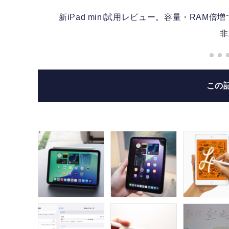
新iPad mini試用レビュー。容量・RAM倍増で7万
非
ilは
この