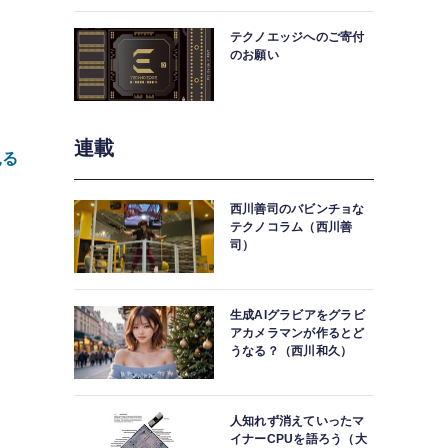
中。
テクノエッジへのご寄付
のお願い
ャ
連載
見る
西川善司のバビンチョな
テクノコラム（西川善
司）
生成AIグラビアをグラビ
o
アカメラマンが作るとど
うなる？（西川和久）
デ
人知れず消えていったマ
の
イナーCPUを語ろう（大