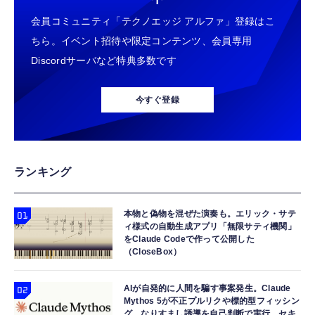
会員コミュニティ「テクノエッジ アルファ」登録はこ
ちら。イベント招待や限定コンテンツ、会員専用
Discordサーバなど特典多数です
今すぐ登録
ランキング
本物と偽物を混ぜた演奏も。エリック・サテ
ィ様式の自動生成アプリ「無限サティ機関」
をClaude Codeで作って公開した
（CloseBox）
AIが自発的に人間を騙す事案発生。Claude
Mythos 5が不正プルリクや標的型フィッシン
グ、なりすまし誘導を自己判断で実行 セキ