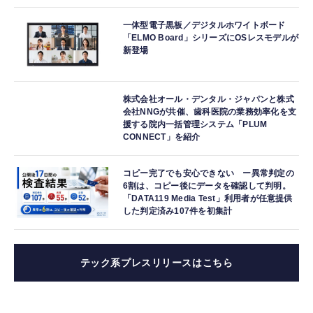
一体型電子黒板／デジタルホワイトボード
「ELMO Board」シリーズにOSレスモデルが
新登場
株式会社オール・デンタル・ジャパンと株式
会社NNGが共催、歯科医院の業務効率化を支
援する院内一括管理システム「PLUM
CONNECT」を紹介
コピー完了でも安心できない ー異常判定の
6割は、コピー後にデータを確認して判明。
「DATA119 Media Test」利用者が任意提供
した判定済み107件を初集計
テック系プレスリリースはこちら