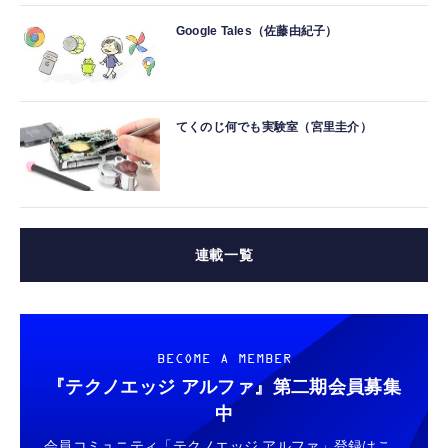
Google Tales（佐藤由紀子）
てくのじ何でも実験室（宮里圭介）
連載一覧
BECOME A MEMBER
『テクノエッジ アルファ』
第二期会員募集
中
会員コミュニティ「テクノエッジ アルファ」登録はこ