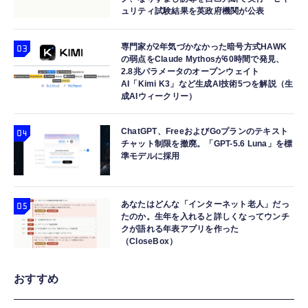
ュリティ試験結果を英政府機関が公表
専門家が2年気づかなかった暗号方式HAWK
の弱点をClaude Mythosが60時間で発見、
2.8兆パラメータのオープンウェイト
AI「Kimi K3」など生成AI技術5つを解説（生
成AIウィークリー）
ChatGPT、FreeおよびGoプランのテキスト
チャット制限を撤廃。「GPT-5.6 Luna」を標
準モデルに採用
あなたはどんな「インターネット老人」だっ
たのか。生年を入れると詳しくなってウンチ
クが語れる年表アプリを作った
（CloseBox）
おすすめ