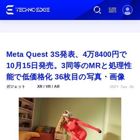
連載
Meta Quest 3S発表、4万8400円で
AI
10月15日発売。3同等のMRと処理性
能で低価格化 36枚目の写真・画像
ガジェット
ガジェット
XR / VR / AR
2024 Sep 26
ゲーム
カルチャー
公式ストア