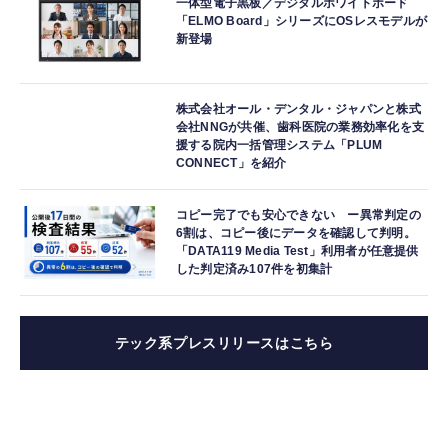
一体型電子黒板／デジタルホワイトボード
「ELMO Board」シリーズにOSレスモデルが
新登場
株式会社オール・デンタル・ジャパンと株式
会社NNGが共催、歯科医院の業務効率化を支
援する院内一括管理システム「PLUM
CONNECT」を紹介
コピー完了でも安心できない ー異常判定の
6割は、コピー後にデータを確認して判明。
「DATA119 Media Test」利用者が任意提供
した判定済み107件を初集計
テック系プレスリリースはこちら