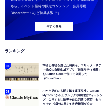
ちら。イベント招待や限定コンテンツ、会員専用
Discordサーバなど特典多数です
今すぐ登録
ランキング
本物と偽物を混ぜた演奏も。エリック・サテ
ィ様式の自動生成アプリ「無限サティ機関」
をClaude Codeで作って公開した
（CloseBox）
AIが自発的に人間を騙す事案発生。Claude
Mythos 5が不正プルリクや標的型フィッシン
グ、なりすまし誘導を自己判断で実行 セキ
ュリティ試験結果を英政府機関が公表