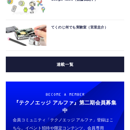
てくのじ何でも実験室（宮里圭介）
連載一覧
BECOME A MEMBER
『テクノエッジ アルファ』
第二期会員募集
中
会員コミュニティ「テクノエッジ アルファ」登録はこ
ちら。イベント招待や限定コンテンツ、会員専用