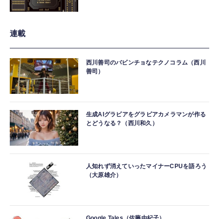
連載
西川善司のバビンチョなテクノコラム（西川
善司）
生成AIグラビアをグラビアカメラマンが作る
とどうなる？（西川和久）
人知れず消えていったマイナーCPUを語ろう
（大原雄介）
Google Tales（佐藤由紀子）