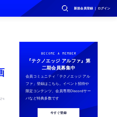
新規会員登録 ｜ ログイン
申
BECOME A MEMBER
『テクノエッジ アルファ』
第
二期会員募集中
画
会員コミュニティ「テクノエッジ アル
ファ」登録はこちら。イベント招待や
限定コンテンツ、会員専用Discordサー
バなど特典多数です
24
今すぐ登録