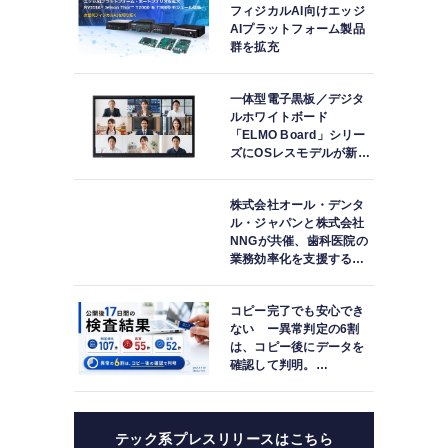
フィジカルAI向けエッジ
AIプラットフォーム製品
群を拡充
一体型電子黒板／デジタ
ルホワイトボード
「ELMO Board」シリー
ズにOSレスモデルが新登
場
株式会社オール・デンタ
ル・ジャパンと株式会社
NNGが共催、歯科医院の
業務効率化を支援する院
内一括管理システム
「PLUM CONNECT」を
コピー完了でも安心でき
紹介
ない ー異常判定の6割
は、コピー後にデータを
確認して判明。
「DATA119 Media
Test」利用者が任意提供
した判定済み107件を初
集計
テック系プレスリリースはこちら