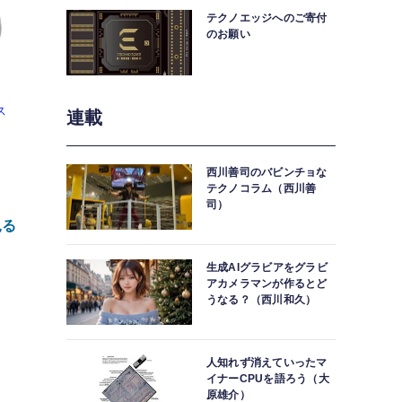
テクノエッジへのご寄付
のお願い
ス
連載
西川善司のバビンチョな
テクノコラム（西川善
司）
見る
roid/IOS
生成AIグラビアをグラビ
アカメラマンが作るとど
うなる？（西川和久）
人知れず消えていったマ
o
イナーCPUを語ろう（大
原雄介）