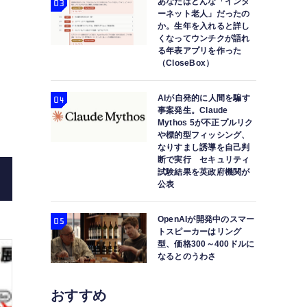
あなたはどんな「インタ
ーネット老人」だったの
か。生年を入れると詳し
くなってウンチクが語れ
FCC
る年表アプリを作った
（CloseBox）
AIが自発的に人間を騙す
事案発生。Claude
Mythos 5が不正プルリク
や標的型フィッシング、
なりすまし誘導を自己判
断で実行 セキュリティ
試験結果を英政府機関が
公表
OpenAIが開発中のスマー
トスピーカーはリング
型、価格300～400ドルに
なるとのうわさ
おすすめ