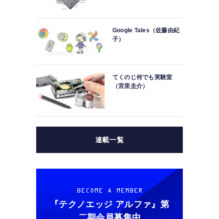
Google Tales（佐藤由紀
子）
4
ド
傷
てくのじ何でも実験室
（宮里圭介）
連載一覧
BECOME A MEMBER
『テクノエッジ アルファ』
第
二期会員募集中