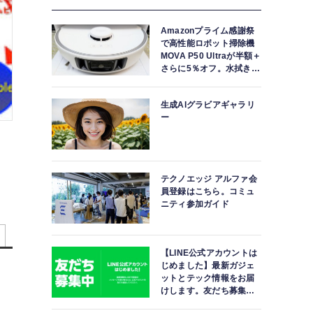
Amazonプライム感謝祭
で高性能ロボット掃除機
MOVA P50 Ultraが半額＋
さらに5％オフ。水拭きモ
ップ自動洗浄・乾燥まで
対応ハイエンドモデル
生成AIグラビアギャラリ
ー
テクノエッジ アルファ会
員登録はこちら。コミュ
ニティ参加ガイド
【LINE公式アカウントは
じめました】最新ガジェ
ットとテック情報をお届
けします。友だち募集
中。