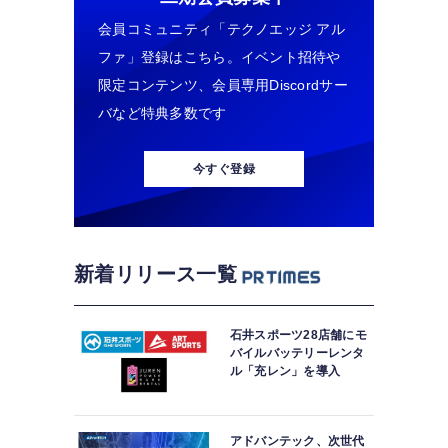
会員コミュニティ「テクノエッジ アル
ファ」登録はこちら。イベント招待や
限定コンテンツ、会員専用Discordサー
バなど特典多数です
今すぐ登録
新着リリース一覧
石井スポーツ28店舗にモ
バイルバッテリーレンタ
ル「充レン」を導入
アドバンテック、次世代