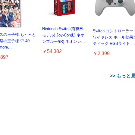
Nintendo Switch(有機EL
Switch コントローラー
スの王子様 も～っと
モデル) Joy-Con(L) ネオ
ワイヤレス ホール効果
祭の王子様 ♡-40
ンブルー/(R) ネオンレッ
ティック RGBライト 背
 more…
ド
面ボタン付き スイッチ
￥54,302
￥2,399
コントローラー TURBO
897
連射 4段階振動調整 6軸
ジャイロセンサー
800mAhバッテリー
>> もっと
Switch/Switch2/PC/And
に対応 プロコン
【整備済み品】 Nintend
備済み品】エイチピ
Switch Lite 本体 グレー