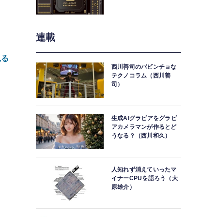
連載
見る
西川善司のバビンチョな
テクノコラム（西川善
司）
生成AIグラビアをグラビ
アカメラマンが作るとど
うなる？（西川和久）
人知れず消えていったマ
イ
イナーCPUを語ろう（大
原雄介）
テ
4
軟
ド