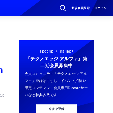
新規会員登録 ｜ ログイン
BECOME A MEMBER
『テクノエッジ アルファ』
第
二期会員募集中
n
会員コミュニティ「テクノエッジ アル
ファ」登録はこちら。イベント招待や
限定コンテンツ、会員専用Discordサー
バなど特典多数です
10
今すぐ登録