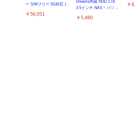
ルH
Dreams内蔵 HDD 1TB
￥8,
ー SIMフリー 5G対応 (整
HDMI
3.5インチ NAS丶パソコ
備済み品)
｜5
￥56,051
ンPC丶サーバー対応 ハ
￥5,480
トカ
ードディスク 保証1年
リー
【PICO公式】PICO
Motion Tracker 専用拡張
ベルト (4本セット) | 手
【PICO公式】両足首用
用 Garmin
Grithope イヤホン タイプ
GARMIN(ガーミン) Venu
AMV
Ray
Ligh
タイプc 寝ホンイヤホン
首・太腿用ストラップ | 5
Motion Tracker｜体感セ
FORERUNNER 70 / 170
C【2026新モデル 耐久
3 Black/Slate AMOLED
リコ
グラ
ホン
￥5,980
寝ホン type-c 有線 睡眠
点トラッキング対応 | ※
ンサー｜ピコ 4/ ピコ 4
/ 170 Music ガラスフィ
性】 有線イヤホン マイ
ディスプレイ搭載 美麗液
ッシ
レン
証 
用イヤホン 【音質強化バ
トラッカー本体別売
Ultra対応 瞬時ワイヤレス
ルム 保護フィルム 【3枚
ク付き HiFi音質 ノイズ低
晶スマートウォッチ 高性
軽減
ニー
蔵D
￥11,800
￥698
￥949
￥47,691
￥1,
￥89
￥9
ージョン iPhone
接続 超軽量 全身高精確
セット 国産旭硝子素材】
減 重低音 遅延なし
能GPS内蔵 【日本正規
可能
50m
ト/
￥2,199
15/16/17対応】横向きに
トラッキング VR Chat対
用 ガーミン
品】心電図(ECG)アプリ