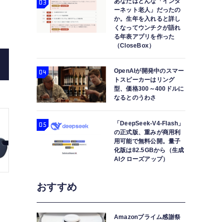
あなたはどんな「インタ
ーネット老人」だったの
AR2
か。生年を入れると詳し
くなってウンチクが語れ
る年表アプリを作った
（CloseBox）
OpenAIが開発中のスマー
トスピーカーはリング
型、価格300～400ドルに
なるとのうわさ
「DeepSeek-V4-Flash」
の正式版、重みが商用利
用可能で無料公開。量子
化版は82.5GBから（生成
AIクローズアップ）
おすすめ
Amazonプライム感謝祭