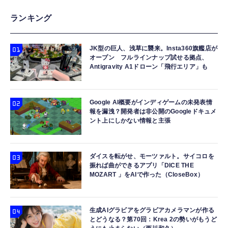
ランキング
JK型の巨人、浅草に襲来。Insta360旗艦店が
オープン フルラインナップ試せる拠点、
Antigravity A1ドローン「飛行エリア」も
Google AI概要がインディゲームの未発表情
報を漏洩？開発者は非公開のGoogleドキュメ
ント上にしかない情報と主張
ダイスを転がせ、モーツァルト。サイコロを
振れば曲ができるアプリ「DICE THE
MOZART 」をAIで作った（CloseBox）
生成AIグラビアをグラビアカメラマンが作る
とどうなる？第70回：Krea 2の勢いがもうど