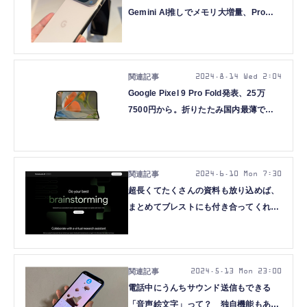
Gemini AI推しでメモリ大増量、Proは
大小2サイズ。無印9もカメラ強化
2024.8.14 Wed 2:04
Google Pixel 9 Pro Fold発表、25万
7500円から。折りたたみ国内最薄で軽
量＆大画面化、9月4日発売
2024.6.10 Mon 7:30
超長くてたくさんの資料も放り込めば、
まとめてブレストにも付き合ってくれる
有能助手「NotebookLM」の始め方
（Google Tales）
2024.5.13 Mon 23:00
電話中にうんちサウンド送信もできる
「音声絵文字」って？ 独自機能もある