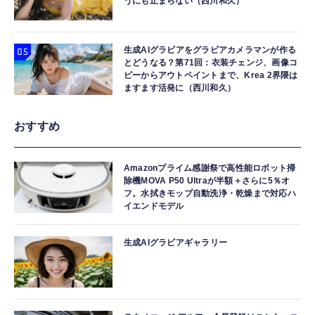
うにも止まらない（西川和久）
生成AIグラビアをグラビアカメラマンが作る
とどうなる？第71回：衣装チェンジ、画像コ
ピーからアウトペイントまで、Krea 2界隈は
ますます活発に（西川和久）
おすすめ
Amazonプライム感謝祭で高性能ロボット掃
除機MOVA P50 Ultraが半額＋さらに5％オ
フ。水拭きモップ自動洗浄・乾燥まで対応ハ
イエンドモデル
生成AIグラビアギャラリー