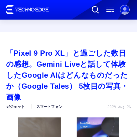
連載
「Pixel 9 Pro XL」と過ごした数日
AI
の感想。Gemini Liveと話して体験
したGoogle AIはどんなものだった
ガジェット
か（Google Tales） 5枚目の写真・
画像
ゲーム
ガジェット
スマートフォン
2024 Aug 26
カルチャー
公式ストア