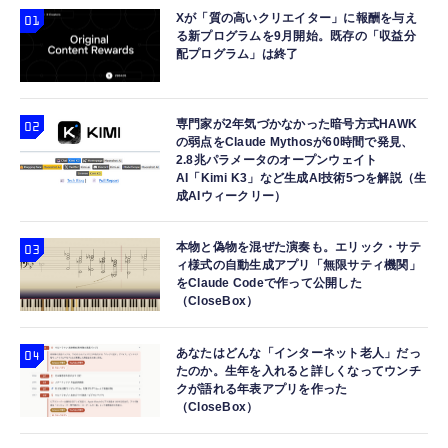
Xが「質の高いクリエイター」に報酬を与え
る新プログラムを9月開始。既存の「収益分
配プログラム」は終了
専門家が2年気づかなかった暗号方式HAWK
の弱点をClaude Mythosが60時間で発見、
2.8兆パラメータのオープンウェイト
AI「Kimi K3」など生成AI技術5つを解説（生
成AIウィークリー）
本物と偽物を混ぜた演奏も。エリック・サテ
ィ様式の自動生成アプリ「無限サティ機関」
をClaude Codeで作って公開した
（CloseBox）
あなたはどんな「インターネット老人」だっ
たのか。生年を入れると詳しくなってウンチ
クが語れる年表アプリを作った
（CloseBox）