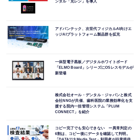
ンタル「充レン」を導入
アドバンテック、次世代フィジカルAI向けエ
ッジAIプラットフォーム製品群を拡充
一体型電子黒板／デジタルホワイトボード
「ELMO Board」シリーズにOSレスモデルが
新登場
株式会社オール・デンタル・ジャパンと株式
会社NNGが共催、歯科医院の業務効率化を支
援する院内一括管理システム「PLUM
CONNECT」を紹介
コピー完了でも安心できない ー異常判定の
6割は、コピー後にデータを確認して判明。
「DATA119 Media Test」利用者が任意提供