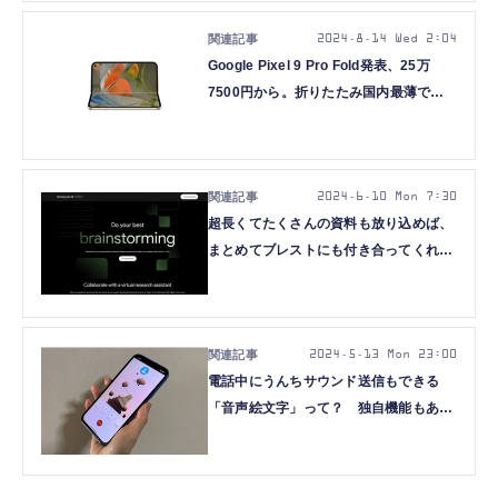
2024.8.14 Wed 2:04
Google Pixel 9 Pro Fold発表、25万
7500円から。折りたたみ国内最薄で軽
量＆大画面化、9月4日発売
2024.6.10 Mon 7:30
超長くてたくさんの資料も放り込めば、
まとめてブレストにも付き合ってくれる
有能助手「NotebookLM」の始め方
（Google Tales）
2024.5.13 Mon 23:00
電話中にうんちサウンド送信もできる
「音声絵文字」って？ 独自機能もある
Pixel 8aのお得度（Google Tales）