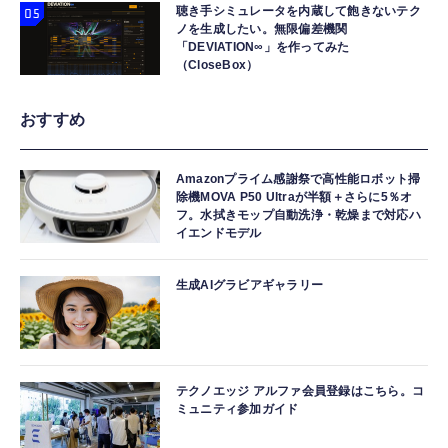
聴き手シミュレータを内蔵して飽きないテク
ノを生成したい。無限偏差機関
「DEVIATION∞」を作ってみた
（CloseBox）
おすすめ
Amazonプライム感謝祭で高性能ロボット掃
除機MOVA P50 Ultraが半額＋さらに5％オ
フ。水拭きモップ自動洗浄・乾燥まで対応ハ
イエンドモデル
生成AIグラビアギャラリー
テクノエッジ アルファ会員登録はこちら。コ
ミュニティ参加ガイド