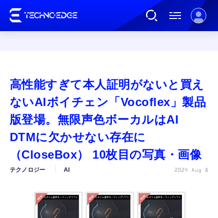
連載
高性能すぎて本人証明がないと買え
AI
ないAIボイチェン「Vocoflex」製品
版登場。無限声色ボーカルはAI
ガジェット
DTMに欠かせない存在に
（CloseBox） 10枚目の写真・画像
ゲーム
テクノロジー
AI
2024 Aug 8
カルチャー
公式ストア