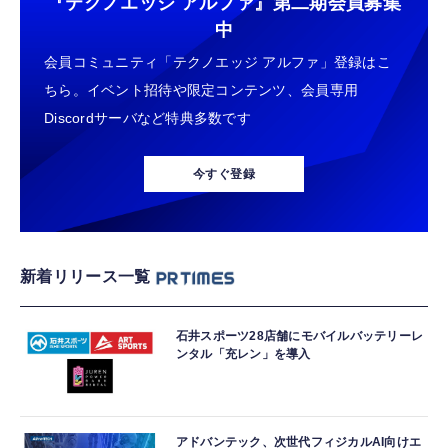
『テクノエッジ アルファ』
第二期会員募集
中
会員コミュニティ「テクノエッジ アルファ」登録はこ
ちら。イベント招待や限定コンテンツ、会員専用
Discordサーバなど特典多数です
今すぐ登録
新着リリース一覧
石井スポーツ28店舗にモバイルバッテリーレ
ンタル「充レン」を導入
アドバンテック、次世代フィジカルAI向けエ