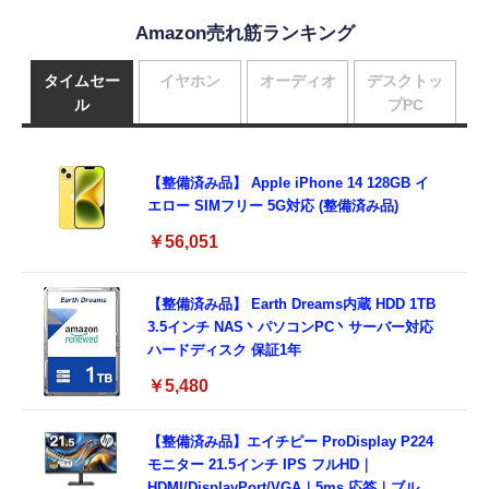
Amazon売れ筋ランキング
タイムセー
イヤホン
オーディオ
デスクトッ
ル
プPC
【整備済み品】 Apple iPhone 14 128GB イ
エロー SIMフリー 5G対応 (整備済み品)
￥56,051
【整備済み品】 Earth Dreams内蔵 HDD 1TB
3.5インチ NAS丶パソコンPC丶サーバー対応
ハードディスク 保証1年
￥5,480
【整備済み品】エイチピー ProDisplay P224
モニター 21.5インチ IPS フルHD｜
HDMI/DisplayPort/VGA｜5ms 応答｜ブルー