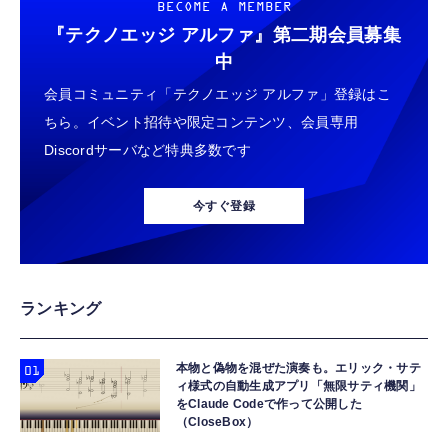
￥949
￥1,058
￥99,800
BECOME A MEMBER
み品)
『テクノエッジ アルファ』
第二期会員募集
タイプc 寝ホンイヤホン 寝ホン type-c 有線
エレコム 充電器 Type-C USB-C 20W USB PD
【ミニpc 最新第12世代 N95 省電力 N97より
中
睡眠用イヤホン 【音質強化バージョン
対応 1ポート PSE認証品 GaN採用 折りたた
高速】BMAX ミニpc mini pc N95 4C/4T
会員コミュニティ「テクノエッジ アルファ」登録はこ
iPhone 15/16/17対応】横向きに寝ると耳が圧
み式プラグ ホワイト 【 iPhone16 15 等対
15W 最大3.4GHz 12GB LPDDR5+512GB
迫されない ソフトシリコンで柔らかい 超軽量
応】 EC-AC6820WH
SSD 小型PC 8TB拡張M.2_NVMe/SATA
ちら。イベント招待や限定コンテンツ、会員専用
￥2,199
￥790
￥39,999
超小型 外部ノイズ遮断 音質良い リモコン マ
HDMI2.1/2画面出力 4K@60Hz 小型パソコン
Discordサーバなど特典多数です
イク付き 安眠 仕事 勉強 通勤通学最適（黑-
高速2.4G/5GWi-Fi BT5.0 ギガビットLAN 静
typec）
Lightning to 3.5mm イヤホンジャック 変換
エレコム 充電器 45W 2ポート Type-C USB-A
音 ミニパソコン B4Plus
【2026新登場】Wingame 一体型PC 24イン
MFi認証 【ハイレゾ音質】 内蔵DAC 遅延な
USB PD対応 PPS対応 GaN II採用 折りたた
チ タッチパネル デスクトップパソコン Core
今すぐ登録
し 48ビット/96KHz 音量調節対応
み式プラグ ホワイト EC-AC11045WH
i7 FHD 1920x1080P Win11 Pro Office 2024
搭載 一体型パソコン 高度調整可能 超狭ベゼ
￥999
￥1,990
￥74,800
ル 隠しカメラ内蔵/WiFi5/ BT5.0 有線キーボ
ード・マウス付属 16GB 512GB SSD ビジネ
【HIFI音質】iphone イヤホンジャック ライ
エレコム 充電器 30W Type-C 2ポート USB
ス 在宅用
MINISFORUM MS-A2 ミニ PC、Ryzen 9
ランキング
トニング イヤホン 変換 MFI認証 4極 内蔵
PD対応 スイング式プラグ PPS対応 ホワイト
9955HX、DDR5 SODIMM、PCIE4.0 SSD、
DAC 遅延なし 音量調節/音楽
【iPhone 16 15 等対応】 EC-AC9430WH
ベアボーンキット
本物と偽物を混ぜた演奏も。エリック・サテ
￥999
￥1,690
￥147,555
ィ様式の自動生成アプリ「無限サティ機関」
をClaude Codeで作って公開した
（CloseBox）
寝ホン 睡眠用イヤホン 寝ながら 痛くない 超
エレコム 充電器 コンセント USB-C USB-A 2
【整備済み品】HP Pro Mini 400 G9 デスクト