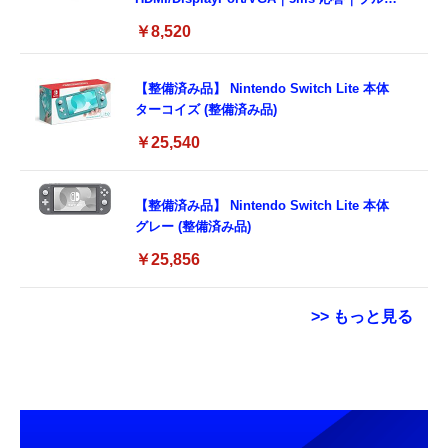
ライトカット & フリッカーフリー｜VESA 対
￥8,520
応
【整備済み品】 Nintendo Switch Lite 本体
ターコイズ (整備済み品)
￥25,540
【整備済み品】 Nintendo Switch Lite 本体
グレー (整備済み品)
￥25,856
>> もっと見る
Grithope イヤホン タイプC【2026新モデル
エレコム 充電器 Type-C USB-C 20W USB PD
中古パソコン TcaraT Ｈ Ｐ EliteDesk 800 G9
耐久性】 有線イヤホン マイク付き HiFi音質
対応 ケーブル一体型 1.5m PSE認証品 GaN採
SFF 第12世代 Core i7 メモリ16GB Nvme
ノイズ低減 重低音 遅延なし
用 折りたたみ式プラグ しろちゃん 【
M.2 SSD 512GB WPS Office付き WiFi Type-
iPhone16 15 等対応】 EC-AC6920WF
C Windows11 デスクトップパソコン (整備済