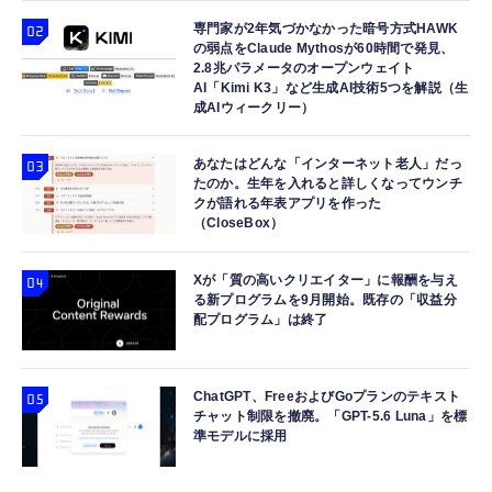
軽量2.8g ASMR推薦 ワイヤレス
ポート 20W PD対応 折りたたみ式プラグ ホワ
ップPC 第12世代 Core i5 DDR5 メモリ16GB
Bluetooth6.1 柔軟性高 安眠 仕事 ブルー
イト EC-AC12020WH
SSD512GB Windows 11 Pro Office 2021
専門家が2年気づかなかった暗号方式HAWK
の弱点をClaude Mythosが60時間で発見、
DisplayPort×2 HDMI 2.1 有線LAN 超小型 省
￥2,682
￥1,290
￥92,800
2.8兆パラメータのオープンウェイト
スペース ビジネスPC
AI「Kimi K3」など生成AI技術5つを解説（生
成AIウィークリー）
あなたはどんな「インターネット老人」だっ
たのか。生年を入れると詳しくなってウンチ
クが語れる年表アプリを作った
（CloseBox）
Xが「質の高いクリエイター」に報酬を与え
る新プログラムを9月開始。既存の「収益分
配プログラム」は終了
ChatGPT、FreeおよびGoプランのテキスト
チャット制限を撤廃。「GPT-5.6 Luna」を標
準モデルに採用