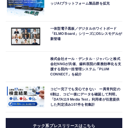
ッジAIプラットフォーム製品群を拡充
一体型電子黒板／デジタルホワイトボード
「ELMO Board」シリーズにOSレスモデルが
新登場
株式会社オール・デンタル・ジャパンと株式
会社NNGが共催、歯科医院の業務効率化を支
援する院内一括管理システム「PLUM
CONNECT」を紹介
コピー完了でも安心できない ー異常判定の
6割は、コピー後にデータを確認して判明。
「DATA119 Media Test」利用者が任意提供
した判定済み107件を初集計
テック系プレスリリースはこちら